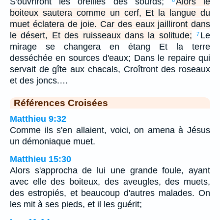
S'ouvriront les oreilles des sourds;
Alors le
boiteux sautera comme un cerf, Et la langue du
muet éclatera de joie. Car des eaux jailliront dans
le désert, Et des ruisseaux dans la solitude;
Le
7
mirage se changera en étang Et la terre
desséchée en sources d'eaux; Dans le repaire qui
servait de gîte aux chacals, Croîtront des roseaux
et des joncs.…
Références Croisées
Matthieu 9:32
Comme ils s'en allaient, voici, on amena à Jésus
un démoniaque muet.
Matthieu 15:30
Alors s'approcha de lui une grande foule, ayant
avec elle des boiteux, des aveugles, des muets,
des estropiés, et beaucoup d'autres malades. On
les mit à ses pieds, et il les guérit;