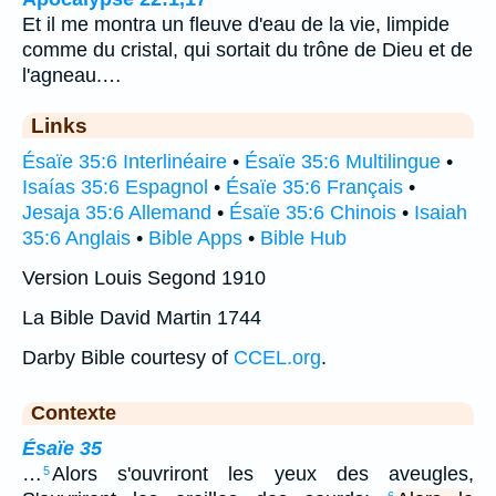
Et il me montra un fleuve d'eau de la vie, limpide
comme du cristal, qui sortait du trône de Dieu et de
l'agneau.…
Links
Ésaïe 35:6 Interlinéaire
•
Ésaïe 35:6 Multilingue
•
Isaías 35:6 Espagnol
•
Ésaïe 35:6 Français
•
Jesaja 35:6 Allemand
•
Ésaïe 35:6 Chinois
•
Isaiah
35:6 Anglais
•
Bible Apps
•
Bible Hub
Version Louis Segond 1910
La Bible David Martin 1744
Darby Bible courtesy of
CCEL.org
.
Contexte
Ésaïe 35
…
Alors s'ouvriront les yeux des aveugles,
5
6