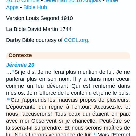
20:10 Chinois
•
Jeremiah 20:10 Anglais
•
Bible
Apps
•
Bible Hub
Version Louis Segond 1910
La Bible David Martin 1744
Darby Bible courtesy of
CCEL.org
.
Contexte
Jérémie 20
…
Si je dis: Je ne ferai plus mention de lui, Je ne
9
parlerai plus en son nom, Il y a dans mon coeur
comme un feu dévorant Qui est renfermé dans
mes os. Je m'efforce de le contenir, et je ne le puis.
Car j'apprends les mauvais propos de plusieurs,
10
L'épouvante qui règne à l'entour: Accusez-le, et
nous l'accuserons! Tous ceux qui étaient en paix
avec moi Observent si je chancelle: Peut-être se
laissera-t-il surprendre, Et nous serons maîtres de
lui, Nous tirerons vengeance de lui!
Mais l'Eternel
11