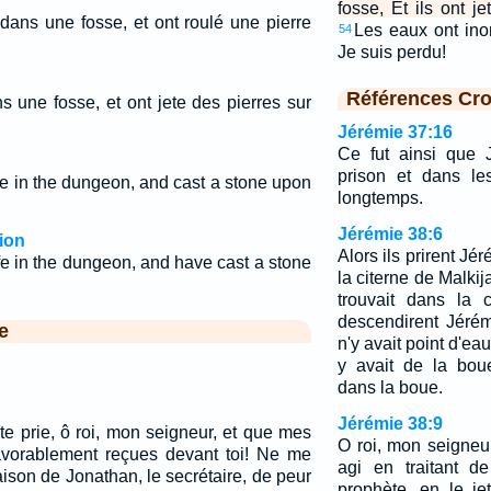
fosse, Et ils ont j
 dans une fosse, et ont roulé une pierre
Les eaux ont ino
54
Je suis perdu!
Références Cro
ns une fosse, et ont jete des pierres sur
Jérémie 37:16
Ce fut ainsi que 
prison et dans le
fe in the dungeon, and cast a stone upon
longtemps.
Jérémie 38:6
ion
Alors ils prirent Jér
fe in the dungeon, and have cast a stone
la citerne de Malkija
trouvait dans la 
descendirent Jérém
e
n'y avait point d'eau
y avait de la bou
dans la boue.
Jérémie 38:9
te prie, ô roi, mon seigneur, et que mes
O roi, mon seigne
favorablement reçues devant toi! Ne me
agi en traitant d
ison de Jonathan, le secrétaire, de peur
prophète, en le jet