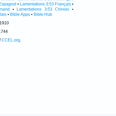
Espagnol
•
Lamentations 3:53 Français
•
emand
•
Lamentations 3:53 Chinois
•
lais
•
Bible Apps
•
Bible Hub
 1910
1744
f
CCEL.org
.