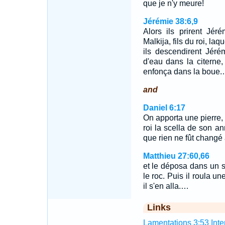
que je n'y meure!
Jérémie 38:6,9
Alors ils prirent Jér
Malkija, fils du roi, laq
ils descendirent Jéré
d'eau dans la citerne,
enfonça dans la boue
and
Daniel 6:17
On apporta une pierre, e
roi la scella de son a
que rien ne fût changé 
Matthieu 27:60,66
et le déposa dans un sép
le roc. Puis il roula un
il s'en alla.…
Links
Lamentations 3:53 Inter