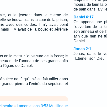
mourra de faim là où 
de pain dans la ville
émie, et le jetèrent dans la citerne de
Daniel 6:17
uelle se trouvait dans la cour de la prison;
On apporta une pi
mie avec des cordes. Il n'y avait point
l'ouverture de la fo
 mais il y avait de la boue; et Jérémie
son anneau et de l
.…
afin que rien ne f
Daniel.
Jonas 2:1
Jonas, dans le ve
t on la mit sur l'ouverture de la fosse; le
l'Eternel, son Dieu.
nneau et de l'anneau de ses grands, afin
à l'égard de Daniel.
ulcre neuf, qu'il s'était fait tailler dans
e grande pierre à l'entrée du sépulcre, et
linéaire
•
Lamentations 3:53 Multilingue