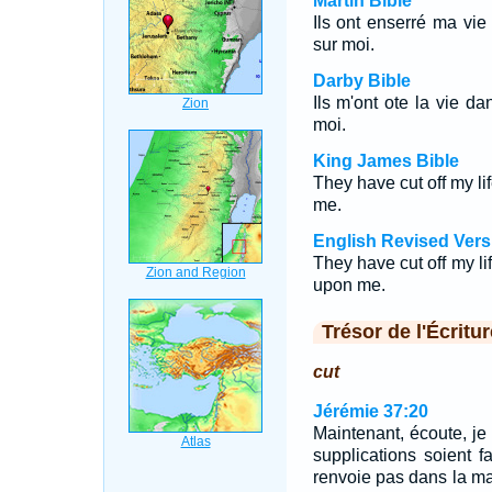
Martin Bible
Ils ont enserré ma vie
sur moi.
Darby Bible
Ils m'ont ote la vie da
moi.
King James Bible
They have cut off my li
me.
English Revised Vers
They have cut off my li
upon me.
Trésor de l'Écritur
cut
Jérémie 37:20
Maintenant, écoute, je 
supplications soient 
renvoie pas dans la ma