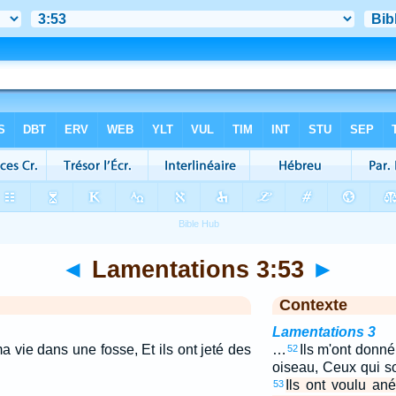
◄
Lamentations 3:53
►
Contexte
Lamentations 3
ma vie dans une fosse, Et ils ont jeté des
…
Ils m'ont donn
52
oiseau, Ceux qui s
Ils ont voulu an
53