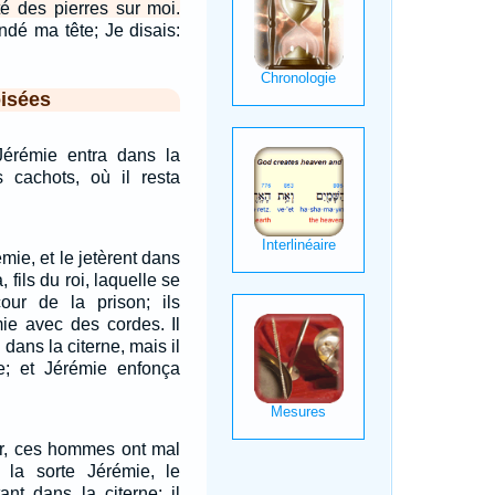
eté des pierres sur moi.
ndé ma tête; Je disais:
isées
Jérémie entra dans la
s cachots, où il resta
émie, et le jetèrent dans
, fils du roi, laquelle se
cour de la prison; ils
ie avec des cordes. Il
 dans la citerne, mais il
e; et Jérémie enfonça
ur, ces hommes ont mal
e la sorte Jérémie, le
ant dans la citerne; il