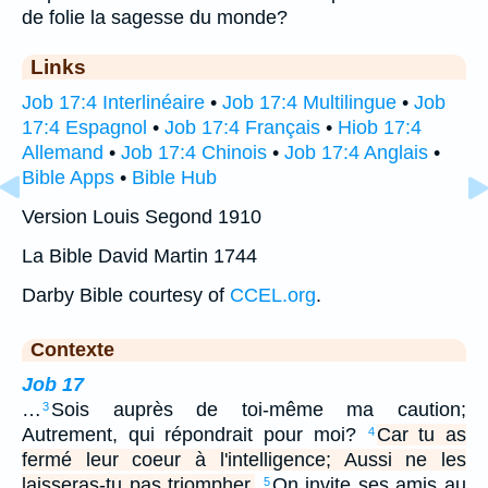
de folie la sagesse du monde?
Links
Job 17:4 Interlinéaire
•
Job 17:4 Multilingue
•
Job
17:4 Espagnol
•
Job 17:4 Français
•
Hiob 17:4
Allemand
•
Job 17:4 Chinois
•
Job 17:4 Anglais
•
Bible Apps
•
Bible Hub
Version Louis Segond 1910
La Bible David Martin 1744
Darby Bible courtesy of
CCEL.org
.
Contexte
Job 17
…
Sois auprès de toi-même ma caution;
3
Autrement, qui répondrait pour moi?
Car tu as
4
fermé leur coeur à l'intelligence; Aussi ne les
laisseras-tu pas triompher.
On invite ses amis au
5