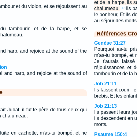
et de la harpe, Ils 
ambour et du violon, et se réjouissent au
chalumeau.
Ils p
13
le bonheur, Et ils 
au séjour des mort
 du tambourin et de la harpe, et se
Références Cro
 chalumeau.
Genèse 31:27
Pourquoi as-tu pri
nd harp, and rejoice at the sound of the
m'as-tu trompé, et 
Je t'aurais laiss
ion
réjouissances et 
el and harp, and rejoice at the sound of
tambourin et de la 
Job 21:11
Ils laissent courir
e
brebis, Et les enfan
Job 21:13
it Jubal: il fut le père de tous ceux qui
Ils passent leurs j
du chalumeau.
ils descendent en u
morts.
fuite en cachette, m'as-tu trompé, et ne
Psaume 150:4