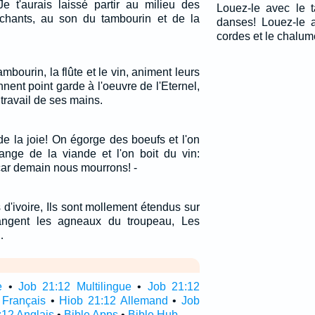
Je t'aurais laissé partir au milieu des
Louez-le avec le 
 chants, au son du tambourin et de la
danses! Louez-le 
cordes et le chalum
tambourin, la flûte et le vin, animent leurs
nnent point garde à l'oeuvre de l'Eternel,
e travail de ses mains.
 de la joie! On égorge des boeufs et l'on
nge de la viande et l'on boit du vin:
ar demain nous mourrons! -
s d'ivoire, Ils sont mollement étendus sur
angent les agneaux du troupeau, Les
…
e
•
Job 21:12 Multilingue
•
Job 21:12
 Français
•
Hiob 21:12 Allemand
•
Job
:12 Anglais
•
Bible Apps
•
Bible Hub