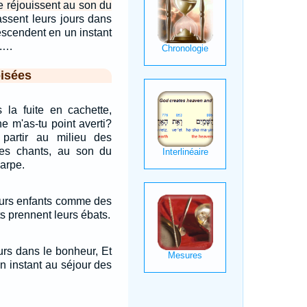
se réjouissent au son du
assent leurs jours dans
descendent en un instant
s.…
isées
s la fuite en cachette,
ne m'as-tu point averti?
é partir au milieu des
des chants, au son du
harpe.
 leurs enfants comme des
ts prennent leurs ébats.
ours dans le bonheur, Et
n instant au séjour des