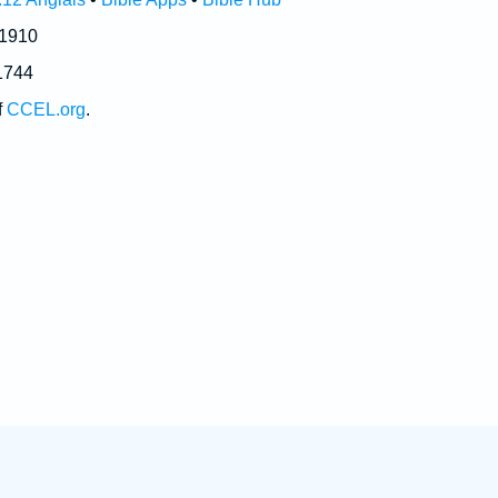
 1910
1744
f
CCEL.org
.