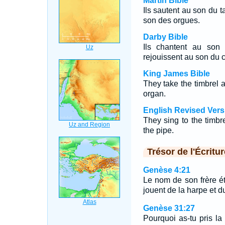
Martin Bible
Ils sautent au son du t
son des orgues.
Darby Bible
Ils chantent au son
rejouissent au son du
King James Bible
They take the timbrel a
organ.
English Revised Vers
They sing to the timbr
the pipe.
Trésor de l'Écritur
Genèse 4:21
Le nom de son frère éta
jouent de la harpe et 
Genèse 31:27
Pourquoi as-tu pris la 