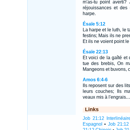
m'as-tu point averti? 
réjouissances et des
harpe.
Ésaïe 5:12
La harpe et le luth, le 
festins; Mais ils ne pre
Et ils ne voient point l
Ésaïe 22:13
Et voici de la gaîté et
tue des brebis, On ma
Mangeons et buvons, c
Amos 6:4-6
Ils reposent sur des lit
leurs couches; Ils m
veaux mis à l'engrais.
Links
Job 21:12 Interlinéair
Espagnol
•
Job 21:12
21:12 Chinois
•
Job 21