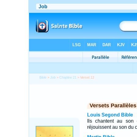
Bible
>
Job
>
Chapitre 21
> Verset 12
Versets Parallèles
Louis Segond Bible
Ils chantent au son 
réjouissent au son du