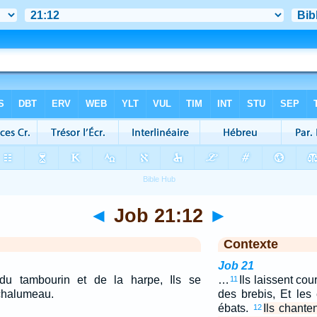
◄
Job 21:12
►
Contexte
Job 21
du tambourin et de la harpe, Ils se
…
Ils laissent co
11
 chalumeau.
des brebis, Et les
ébats.
Ils chante
12