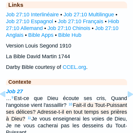
Links
Job 27:10 Interlinéaire
•
Job 27:10 Multilingue
•
Job 27:10 Espagnol
•
Job 27:10 Français
•
Hiob
27:10 Allemand
•
Job 27:10 Chinois
•
Job 27:10
Anglais
•
Bible Apps
•
Bible Hub
Version Louis Segond 1910
La Bible David Martin 1744
Darby Bible courtesy of
CCEL.org
.
Contexte
Job 27
…
Est-ce que Dieu écoute ses cris, Quand
9
l'angoisse vient l'assaillir?
Fait-il du Tout-Puissant
10
ses délices? Adresse-t-il en tout temps ses prières
à Dieu?
Je vous enseignerai les voies de Dieu,
11
Je ne vous cacherai pas les desseins du Tout-
Puissant.…