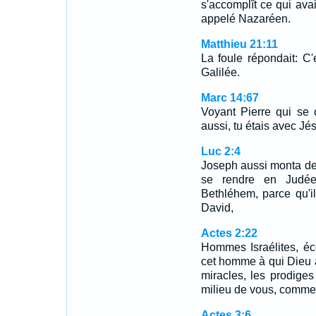
s'accomplît ce qui avai
appelé Nazaréen.
Matthieu 21:11
La foule répondait: C
Galilée.
Marc 14:67
Voyant Pierre qui se ch
aussi, tu étais avec Jé
Luc 2:4
Joseph aussi monta de l
se rendre en Judée
Bethléhem, parce qu'il
David,
Actes 2:22
Hommes Israélites, éc
cet homme à qui Dieu 
miracles, les prodiges
milieu de vous, comme
Actes 3:6