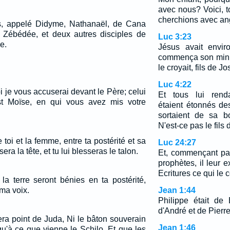
avec nous? Voici, t
cherchions avec an
, appelé Didyme, Nathanaël, de Cana
de Zébédée, et deux autres disciples de
Luc 3:23
e.
Jésus avait enviro
commença son mini
le croyait, fils de Jo
Luc 4:22
je vous accuserai devant le Père; celui
Et tous lui renda
st Moïse, en qui vous avez mis votre
étaient étonnés de
sortaient de sa bo
N'est-ce pas le fils
e toi et la femme, entre ta postérité et sa
Luc 24:27
sera la tête, et tu lui blesseras le talon.
Et, commençant par
prophètes, il leur 
Ecritures ce qui le 
la terre seront bénies en ta postérité,
ma voix.
Jean 1:44
Philippe était de 
d'André et de Pierre
era point de Juda, Ni le bâton souverain
Jean 1:46
qu'à ce que vienne le Schilo, Et que les