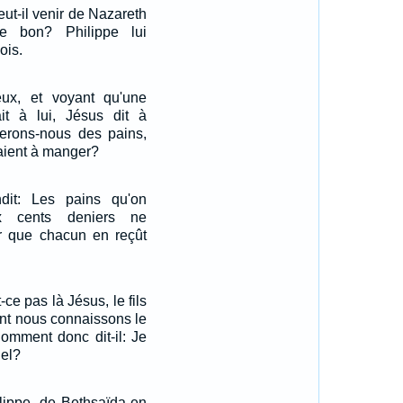
eut-il venir de Nazareth
e bon? Philippe lui
ois.
ux, et voyant qu'une
it à lui, Jésus dit à
terons-nous des pains,
aient à manger?
ndit: Les pains qu'on
x cents deniers ne
ur que chacun en reçût
t-ce pas là Jésus, le fils
ont nous connaissons le
omment donc dit-il: Je
iel?
ilippe, de Bethsaïda en