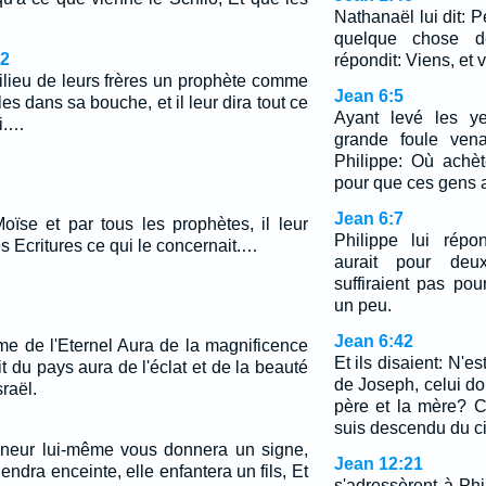
Nathanaël lui dit: P
quelque chose d
2
répondit: Viens, et v
milieu de leurs frères un prophète comme
Jean 6:5
les dans sa bouche, et il leur dira tout ce
Ayant levé les ye
i.…
grande foule vena
Philippe: Où achè
pour que ces gens 
Jean 6:7
ïse et par tous les prophètes, il leur
Philippe lui répo
s Ecritures ce qui le concernait.…
aurait pour deu
suffiraient pas po
un peu.
Jean 6:42
me de l'Eternel Aura de la magnificence
Et ils disaient: N'es
ruit du pays aura de l'éclat et de la beauté
de Joseph, celui d
raël.
père et la mère? C
suis descendu du c
gneur lui-même vous donnera un signe,
Jean 12:21
viendra enceinte, elle enfantera un fils, Et
s'adressèrent à Ph