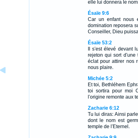
elle lui donnera le no
Ésaïe 9:6
Car un enfant nous e
domination reposera su
Conseiller, Dieu puissa
Ésaïe 53:2
Il s'est élevé devant
rejeton qui sort d'une 
éclat pour attirer nos 
nous plaire.
Michée 5:2
Et toi, Bethléhem Ephra
toi sortira pour moi 
l'origine remonte aux t
Zacharie 6:12
Tu lui diras: Ainsi par
dont le nom est germe
temple de l'Eternel.
Zacharie 9:9