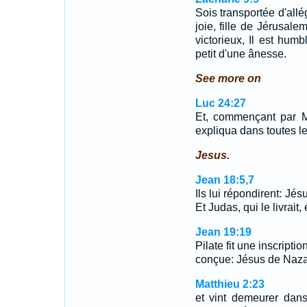
Sois transportée d'allé
joie, fille de Jérusalem!
victorieux, Il est hum
petit d'une ânesse.
See more on
Luc 24:27
Et, commençant par Mo
expliqua dans toutes le
Jesus.
Jean 18:5,7
Ils lui répondirent: Jés
Et Judas, qui le livrait
Jean 19:19
Pilate fit une inscription
conçue: Jésus de Nazare
Matthieu 2:23
et vint demeurer dans