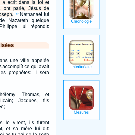
 a écrit dans la loi et
s ont parlé, Jésus de
oseph.
Nathanaël lui
46
r de Nazareth quelque
ilippe lui répondit:
isées
dans une ville appelée
s'accomplît ce qui avait
es prophètes: Il sera
thélemy; Thomas, et
icain; Jacques, fils
ée;
 le virent, ils furent
t, et sa mère lui dit:
i as-tu agi de la sorte