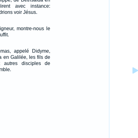
irent avec instance:
rions voir Jésus.
eigneur, montre-nous le
ffit.
omas, appelé Didyme,
en Galilée, les fils de
 autres disciples de
mble.