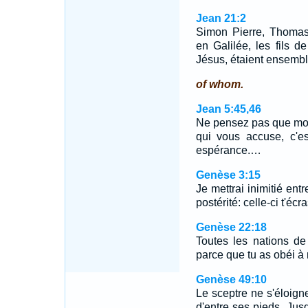
Jean 21:2
Simon Pierre, Thomas
en Galilée, les fils 
Jésus, étaient ensembl
of whom.
Jean 5:45,46
Ne pensez pas que moi 
qui vous accuse, c'e
espérance.…
Genèse 3:15
Je mettrai inimitié entr
postérité: celle-ci t'écra
Genèse 22:18
Toutes les nations de 
parce que tu as obéi à 
Genèse 49:10
Le sceptre ne s'éloign
d'entre ses pieds, Jus