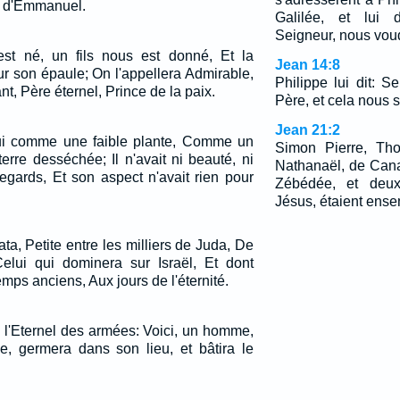
m d'Emmanuel.
Galilée, et lui d
Seigneur, nous voud
st né, un fils nous est donné, Et la
Jean 14:8
r son épaule; On l'appellera Admirable,
Philippe lui dit: S
nt, Père éternel, Prince de la paix.
Père, et cela nous su
Jean 21:2
 lui comme une faible plante, Comme un
Simon Pierre, Th
terre desséchée; Il n'avait ni beauté, ni
Nathanaël, de Cana 
regards, Et son aspect n'avait rien pour
Zébédée, et deux
Jésus, étaient ense
ta, Petite entre les milliers de Juda, De
Celui qui dominera sur Israël, Et dont
emps anciens, Aux jours de l'éternité.
le l'Eternel des armées: Voici, un homme,
, germera dans son lieu, et bâtira le