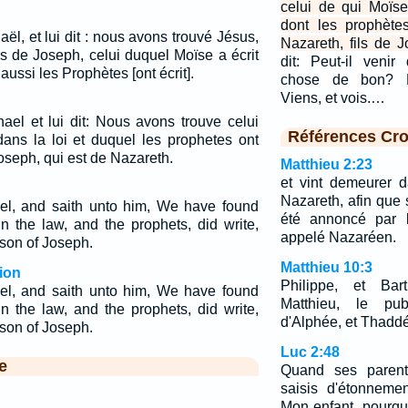
celui de qui Moïse
dont les prophète
ël, et lui dit : nous avons trouvé Jésus,
Nazareth, fils de J
ls de Joseph, celui duquel Moïse a écrit
dit: Peut-il veni
 aussi les Prophètes [ont écrit].
chose de bon? Ph
Viens, et vois.…
ael et lui dit: Nous avons trouve celui
Références Cro
dans la loi et duquel les prophetes ont
 Joseph, qui est de Nazareth.
Matthieu 2:23
et vint demeurer 
Nazareth, afin que 
ael, and saith unto him, We have found
été annoncé par l
 the law, and the prophets, did write,
appelé Nazaréen.
 son of Joseph.
Matthieu 10:3
ion
Philippe, et Bar
ael, and saith unto him, We have found
Matthieu, le publ
 the law, and the prophets, did write,
d'Alphée, et Thadd
 son of Joseph.
Luc 2:48
e
Quand ses parents
saisis d'étonnemen
Mon enfant, pourquo