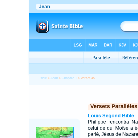
Bible
>
Jean
>
Chapitre 1
> Verset 45
Versets Parallèles
Louis Segond Bible
Philippe rencontra Na
celui de qui Moïse a éc
parlé, Jésus de Nazaret