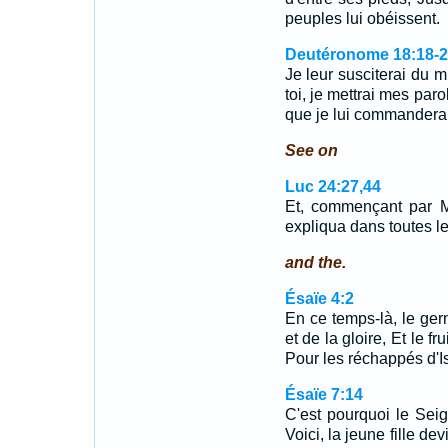
peuples lui obéissent.
Deutéronome 18:18-2
Je leur susciterai du 
toi, je mettrai mes paro
que je lui commandera
See on
Luc 24:27,44
Et, commençant par Mo
expliqua dans toutes le
and the.
Ésaïe 4:2
En ce temps-là, le ger
et de la gloire, Et le f
Pour les réchappés d'Is
Ésaïe 7:14
C'est pourquoi le Sei
Voici, la jeune fille de