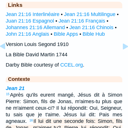
Links
Jean 21:16 Interlinéaire
•
Jean 21:16 Multilingue
•
Juan 21:16 Espagnol
•
Jean 21:16 Français
•
Johannes 21:16 Allemand
•
Jean 21:16 Chinois
•
John 21:16 Anglais
•
Bible Apps
•
Bible Hub
Version Louis Segond 1910
La Bible David Martin 1744
Darby Bible courtesy of
CCEL.org
.
Contexte
Jean 21
Après qu'ils eurent mangé, Jésus dit à Simon
15
Pierre: Simon, fils de Jonas, m'aimes-tu plus que
ne m'aiment ceux-ci? Il lui répondit: Oui, Seigneur,
tu sais que je t'aime. Jésus lui dit: Pais mes
agneaux.
Il lui dit une seconde fois: Simon, fils
16
de Jonas, m'aimes-tu? Pierre lui répondit: Oui,