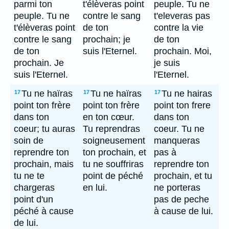
parmi ton
t'élèveras point
peuple. Tu ne
peuple. Tu ne
contre le sang
t'eleveras pas
t'élèveras point
de ton
contre la vie
contre le sang
prochain; je
de ton
de ton
suis l'Eternel.
prochain. Moi,
prochain. Je
je suis
suis l'Eternel.
l'Eternel.
Tu ne haïras
Tu ne haïras
Tu ne hairas
17
17
17
point ton frère
point ton frère
point ton frere
dans ton
en ton cœur.
dans ton
coeur; tu auras
Tu reprendras
coeur. Tu ne
soin de
soigneusement
manqueras
reprendre ton
ton prochain, et
pas à
prochain, mais
tu ne souffriras
reprendre ton
tu ne te
point de péché
prochain, et tu
chargeras
en lui.
ne porteras
point d'un
pas de peche
péché à cause
à cause de lui.
de lui.