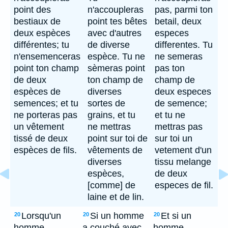
point des
n'accoupleras
pas, parmi ton
bestiaux de
point tes bêtes
betail, deux
deux espèces
avec d'autres
especes
différentes; tu
de diverse
differentes. Tu
n'ensemenceras
espèce. Tu ne
ne semeras
point ton champ
sèmeras point
pas ton
de deux
ton champ de
champ de
espèces de
diverses
deux especes
semences; et tu
sortes de
de semence;
ne porteras pas
grains, et tu
et tu ne
un vêtement
ne mettras
mettras pas
tissé de deux
point sur toi de
sur toi un
espèces de fils.
vêtements de
vetement d'un
diverses
tissu melange
espèces,
de deux
[comme] de
especes de fil.
laine et de lin.
Lorsqu'un
Si un homme
Et si un
20
20
20
homme
a couché avec
homme