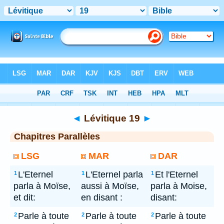
Bible
> Lévitique 19
◄
Lévitique 19
►
Chapitres Parallèles
LSG
MAR
DAR
L'Eternel
L'Eternel parla
Et l'Eternel
1
1
1
parla à Moïse,
aussi à Moïse,
parla à Moise,
et dit:
en disant :
disant:
Parle à toute
Parle à toute
Parle à toute
2
2
2