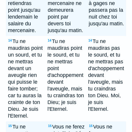
retiendras
mercenaire ne
à gages ne
point jusqu'au
demeurera
passera pas la
lendemain le
point par
nuit chez toi
salaire du
devers toi
jusqu'au matin.
mercenaire.
jusqu'au matin.
Tu ne
Tu ne
Tu ne
14
14
14
maudiras point
maudiras point
maudiras pas
un sourd, et tu
le sourd, et tu
le sourd, et tu
ne mettras
ne mettras
ne mettras pas
devant un
point
d'achoppement
aveugle rien
d'achoppement
devant
qui puisse le
devant
l'aveugle, mais
faire tomber;
l'aveugle, mais
tu craindras
car tu auras la
tu craindras ton
ton Dieu. Moi,
crainte de ton
Dieu; je suis
je suis
Dieu. Je suis
l'Eternel.
l'Eternel.
l'Eternel.
Tu ne
Vous ne ferez
Vous ne
15
15
15