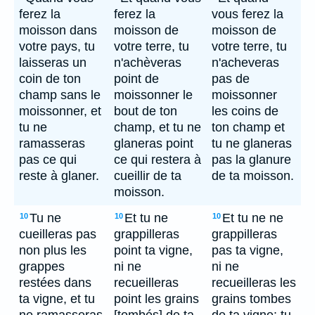
ferez la
ferez la
vous ferez la
moisson dans
moisson de
moisson de
votre pays, tu
votre terre, tu
votre terre, tu
laisseras un
n'achèveras
n'acheveras
coin de ton
point de
pas de
champ sans le
moissonner le
moissonner
moissonner, et
bout de ton
les coins de
tu ne
champ, et tu ne
ton champ et
ramasseras
glaneras point
tu ne glaneras
pas ce qui
ce qui restera à
pas la glanure
reste à glaner.
cueillir de ta
de ta moisson.
moisson.
Tu ne
Et tu ne
Et tu ne ne
10
10
10
cueilleras pas
grappilleras
grappilleras
non plus les
point ta vigne,
pas ta vigne,
grappes
ni ne
ni ne
restées dans
recueilleras
recueilleras les
ta vigne, et tu
point les grains
grains tombes