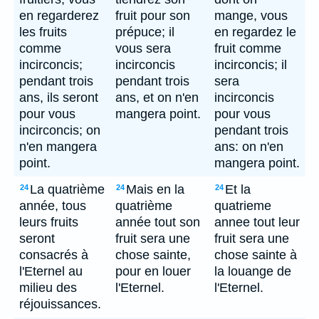
en regarderez
fruit pour son
mange, vous
les fruits
prépuce; il
en regardez le
comme
vous sera
fruit comme
incirconcis;
incirconcis
incirconcis; il
pendant trois
pendant trois
sera
ans, ils seront
ans, et on n'en
incirconcis
pour vous
mangera point.
pour vous
incirconcis; on
pendant trois
n'en mangera
ans: on n'en
point.
mangera point.
La quatrième
Mais en la
Et la
24
24
24
année, tous
quatrième
quatrieme
leurs fruits
année tout son
annee tout leur
seront
fruit sera une
fruit sera une
consacrés à
chose sainte,
chose sainte à
l'Eternel au
pour en louer
la louange de
milieu des
l'Eternel.
l'Eternel.
réjouissances.