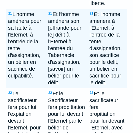
liberte.
L'homme
Et l'homme
Et l'homme
21
21
21
amènera pour
amènera son
amenera à
sa faute à
[offrande pour
l'Eternel, à
l'Eternel, à
le] délit à
l'entree de la
l'entrée de la
l'Eternel à
tente
tente
l'entrée du
d'assignation,
d'assignation,
Tabernacle
son sacrifice
un bélier en
d'assignation,
pour le delit,
sacrifice de
[savoir] un
un belier en
culpabilité.
bélier pour le
sacrifice pour
délit.
le delit.
Le
Et le
Et le
22
22
22
sacrificateur
Sacrificateur
sacrificateur
fera pour lui
fera propitiation
fera
l'expiation
pour lui devant
propitiation
devant
l'Eternel par le
pour lui devant
l'Eternel, pour
bélier de
l'Eternel, avec