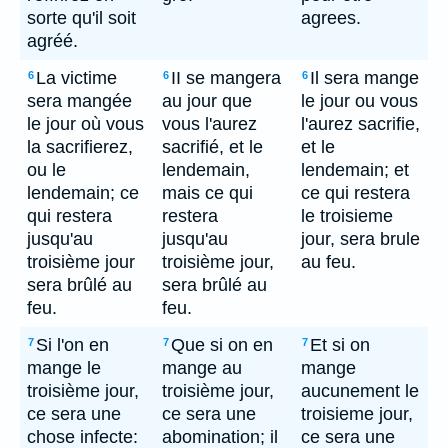
sorte qu'il soit
agrees.
agréé.
La victime
II se mangera
Il sera mange
6
6
6
sera mangée
au jour que
le jour ou vous
le jour où vous
vous l'aurez
l'aurez sacrifie,
la sacrifierez,
sacrifié, et le
et le
ou le
lendemain,
lendemain; et
lendemain; ce
mais ce qui
ce qui restera
qui restera
restera
le troisieme
jusqu'au
jusqu'au
jour, sera brule
troisième jour
troisième jour,
au feu.
sera brûlé au
sera brûlé au
feu.
feu.
Si l'on en
Que si on en
Et si on
7
7
7
mange le
mange au
mange
troisième jour,
troisième jour,
aucunement le
ce sera une
ce sera une
troisieme jour,
chose infecte:
abomination; il
ce sera une