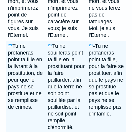
mort, et vous
mort, et vous
mort, et vous
n'imprimerez
n'imprimerez
ne vous ferez
point de
point de
pas de
figures sur
caractère sur
tatouages.
vous. Je suis
vous; je suis
Moi, je suis
l'Eternel.
l'Eternel.
l'Eternel.
Tu ne
Tu ne
-Tu ne
29
29
29
profaneras
souilleras point
profaneras
point ta fille en
ta fille en la
point ta fille,
la livrant à la
prostituant pour
pour la faire se
prostitution, de
la faire
prostituer, afin
peur que le
paillarder; afin
que le pays ne
pays ne se
que la terre ne
se prostitue
prostitue et ne
soit point
pas et que le
se remplisse
souillée par la
pays ne se
de crimes.
paillardise, et
remplisse pas
ne soit point
d'infamie.
remplie
d'énormité.