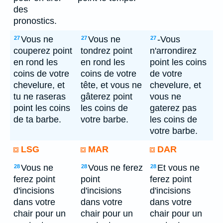
des
pronostics.
Vous ne
Vous ne
-Vous
27
27
27
couperez point
tondrez point
n'arrondirez
en rond les
en rond les
point les coins
coins de votre
coins de votre
de votre
chevelure, et
tête, et vous ne
chevelure, et
tu ne raseras
gâterez point
vous ne
point les coins
les coins de
gaterez pas
de ta barbe.
votre barbe.
les coins de
votre barbe.
LSG
MAR
DAR
Vous ne
Vous ne ferez
Et vous ne
28
28
28
ferez point
point
ferez point
d'incisions
d'incisions
d'incisions
dans votre
dans votre
dans votre
chair pour un
chair pour un
chair pour un