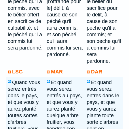
le péché qu'il a
[l'offrande pour
le belier du
commis, avec
le] délit, à
sacrifice pour
le bélier offert
cause de son
le delit, à
en sacrifice de
péché qu'il
cause de son
culpabilité, et
aura commis;
peche qu'il a
le péché qu'il a
et son péché
commis; et
commis lui
qu'il aura
son peche qu'il
sera pardonné.
commis lui sera
a commis lui
pardonné.
sera
pardonne.
LSG
MAR
DAR
Quand vous
Et quand
Et quand
23
23
23
serez entrés
vous serez
vous serez
dans le pays,
entrés au pays,
entres dans le
et que vous y
et que vous y
pays, et que
aurez planté
aurez planté
vous y aurez
toutes sortes
quelque arbre
plante toute
d'arbres
fruitier, vous
sorte d'arbres
fruitiers, vous
tiendrez son
dont on