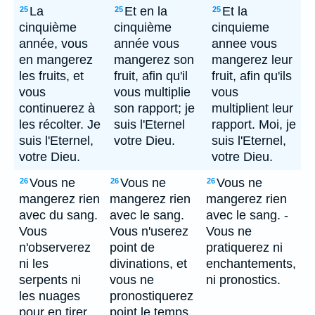
La
Et en la
Et la
25
25
25
cinquième
cinquième
cinquieme
année, vous
année vous
annee vous
en mangerez
mangerez son
mangerez leur
les fruits, et
fruit, afin qu'il
fruit, afin qu'ils
vous
vous multiplie
vous
continuerez à
son rapport; je
multiplient leur
les récolter. Je
suis l'Eternel
rapport. Moi, je
suis l'Eternel,
votre Dieu.
suis l'Eternel,
votre Dieu.
votre Dieu.
Vous ne
Vous ne
Vous ne
26
26
26
mangerez rien
mangerez rien
mangerez rien
avec du sang.
avec le sang.
avec le sang. -
Vous
Vous n'userez
Vous ne
n'observerez
point de
pratiquerez ni
ni les
divinations, et
enchantements,
serpents ni
vous ne
ni pronostics.
les nuages
pronostiquerez
pour en tirer
point le temps.