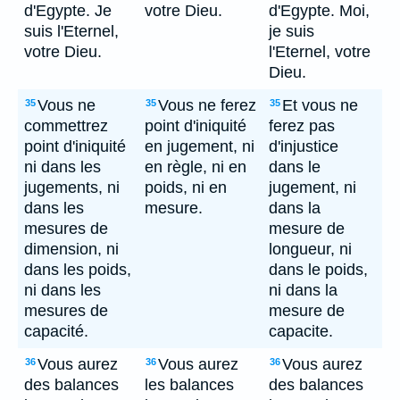
d'Egypte. Je
votre Dieu.
d'Egypte. Moi,
suis l'Eternel,
je suis
votre Dieu.
l'Eternel, votre
Dieu.
Vous ne
Vous ne ferez
Et vous ne
35
35
35
commettrez
point d'iniquité
ferez pas
point d'iniquité
en jugement, ni
d'injustice
ni dans les
en règle, ni en
dans le
jugements, ni
poids, ni en
jugement, ni
dans les
mesure.
dans la
mesures de
mesure de
dimension, ni
longueur, ni
dans les poids,
dans le poids,
ni dans les
ni dans la
mesures de
mesure de
capacité.
capacite.
Vous aurez
Vous aurez
Vous aurez
36
36
36
des balances
les balances
des balances