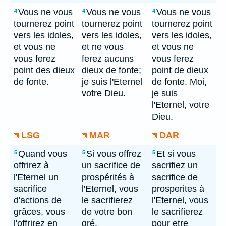
Vous ne vous
Vous ne vous
Vous ne vous
4
4
4
tournerez point
tournerez point
tournerez point
vers les idoles,
vers les idoles,
vers les idoles,
et vous ne
et ne vous
et vous ne
vous ferez
ferez aucuns
vous ferez
point des dieux
dieux de fonte;
point de dieux
de fonte.
je suis l'Eternel
de fonte. Moi,
votre Dieu.
je suis
l'Eternel, votre
Dieu.
LSG
MAR
DAR
Quand vous
Si vous offrez
Et si vous
5
5
5
offrirez à
un sacrifice de
sacrifiez un
l'Eternel un
prospérités à
sacrifice de
sacrifice
l'Eternel, vous
prosperites à
d'actions de
le sacrifierez
l'Eternel, vous
grâces, vous
de votre bon
le sacrifierez
l'offrirez en
gré.
pour etre