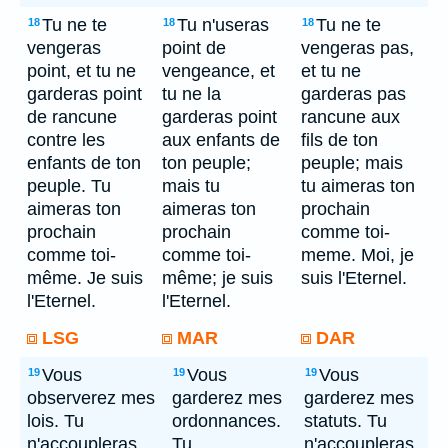
Tu ne te
Tu n'useras
Tu ne te
18
18
18
vengeras
point de
vengeras pas,
point, et tu ne
vengeance, et
et tu ne
garderas point
tu ne la
garderas pas
de rancune
garderas point
rancune aux
contre les
aux enfants de
fils de ton
enfants de ton
ton peuple;
peuple; mais
peuple. Tu
mais tu
tu aimeras ton
aimeras ton
aimeras ton
prochain
prochain
prochain
comme toi-
comme toi-
comme toi-
meme. Moi, je
même. Je suis
même; je suis
suis l'Eternel.
l'Eternel.
l'Eternel.
LSG
MAR
DAR
Vous
Vous
Vous
19
19
19
observerez mes
garderez mes
garderez mes
lois. Tu
ordonnances.
statuts. Tu
n'accoupleras
Tu
n'accoupleras