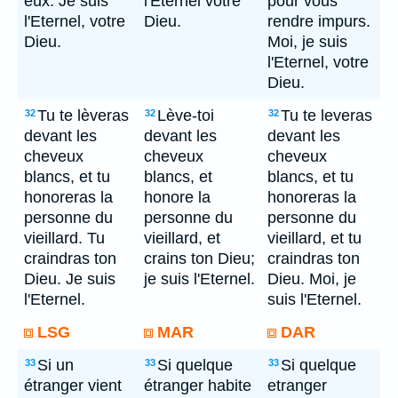
eux. Je suis
l'Eternel votre
pour vous
l'Eternel, votre
Dieu.
rendre impurs.
Dieu.
Moi, je suis
l'Eternel, votre
Dieu.
Tu te lèveras
Lève-toi
Tu te leveras
32
32
32
devant les
devant les
devant les
cheveux
cheveux
cheveux
blancs, et tu
blancs, et
blancs, et tu
honoreras la
honore la
honoreras la
personne du
personne du
personne du
vieillard. Tu
vieillard, et
vieillard, et tu
craindras ton
crains ton Dieu;
craindras ton
Dieu. Je suis
je suis l'Eternel.
Dieu. Moi, je
l'Eternel.
suis l'Eternel.
LSG
MAR
DAR
Si un
Si quelque
Si quelque
33
33
33
étranger vient
étranger habite
etranger