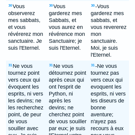
Vous
Vous
-Vous
30
30
30
observerez
garderez mes
garderez mes
mes sabbats,
Sabbats, et
sabbats, et
et vous
vous aurez en
vous revererez
révérerez mon
révérence mon
mon
sanctuaire. Je
Sanctuaire; je
sanctuaire.
suis l'Eternel.
suis l'Eternel.
Moi, je suis
l'Eternel.
Ne vous
Ne vous
-Ne vous
31
31
31
tournez point
détournez point
tournez pas
vers ceux qui
après ceux qui
vers ceux qui
évoquent les
ont l'esprit de
evoquent les
esprits, ni vers
Python, ni
esprits, ni vers
les devins; ne
après les
les diseurs de
les recherchez
devins; ne
bonne
point, de peur
cherchez point
aventure;
de vous
de vous souiller
n'ayez pas
souiller avec
par eux; je suis
recours à eux