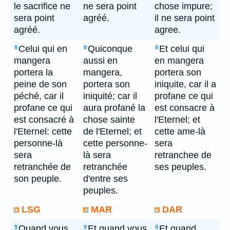
le sacrifice ne
ne sera point
chose impure;
sera point
agréé.
il ne sera point
agréé.
agree.
Celui qui en
Quiconque
Et celui qui
8
8
8
mangera
aussi en
en mangera
portera la
mangera,
portera son
peine de son
portera son
iniquite, car il a
péché, car il
iniquité; car il
profane ce qui
profane ce qui
aura profané la
est consacre à
est consacré à
chose sainte
l'Eternel; et
l'Eternel: cette
de l'Eternel; et
cette ame-là
personne-là
cette personne-
sera
sera
là sera
retranchee de
retranchée de
retranchée
ses peuples.
son peuple.
d'entre ses
peuples.
LSG
MAR
DAR
Quand vous
Et quand vous
Et quand
9
9
9