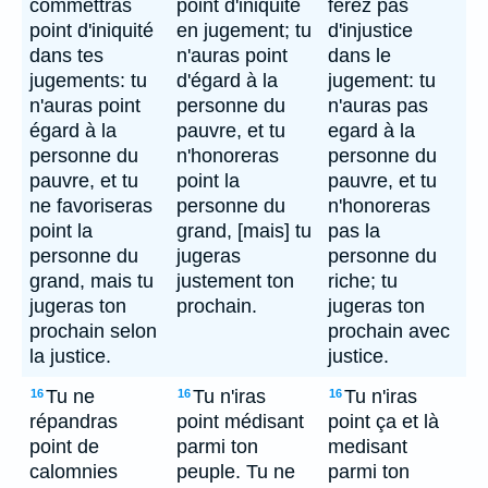
commettras
point d'iniquité
ferez pas
point d'iniquité
en jugement; tu
d'injustice
dans tes
n'auras point
dans le
jugements: tu
d'égard à la
jugement: tu
n'auras point
personne du
n'auras pas
égard à la
pauvre, et tu
egard à la
personne du
n'honoreras
personne du
pauvre, et tu
point la
pauvre, et tu
ne favoriseras
personne du
n'honoreras
point la
grand, [mais] tu
pas la
personne du
jugeras
personne du
grand, mais tu
justement ton
riche; tu
jugeras ton
prochain.
jugeras ton
prochain selon
prochain avec
la justice.
justice.
Tu ne
Tu n'iras
Tu n'iras
16
16
16
répandras
point médisant
point ça et là
point de
parmi ton
medisant
calomnies
peuple. Tu ne
parmi ton