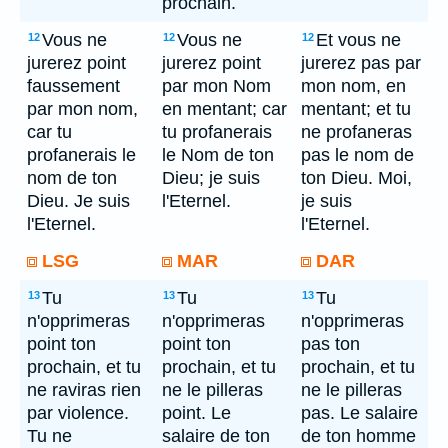
prochain.
Vous ne
Vous ne
Et vous ne
12
12
12
jurerez point
jurerez point
jurerez pas par
faussement
par mon Nom
mon nom, en
par mon nom,
en mentant; car
mentant; et tu
car tu
tu profanerais
ne profaneras
profanerais le
le Nom de ton
pas le nom de
nom de ton
Dieu; je suis
ton Dieu. Moi,
Dieu. Je suis
l'Eternel.
je suis
l'Eternel.
l'Eternel.
LSG
MAR
DAR
Tu
Tu
Tu
13
13
13
n'opprimeras
n'opprimeras
n'opprimeras
point ton
point ton
pas ton
prochain, et tu
prochain, et tu
prochain, et tu
ne raviras rien
ne le pilleras
ne le pilleras
par violence.
point. Le
pas. Le salaire
Tu ne
salaire de ton
de ton homme