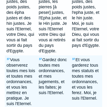
justes, des
justes, les
justes, des
poids justes,
pierres [à
poids justes,
des épha
peser] justes,
l'epha juste, et
justes et des
l'Epha juste, et
le hin juste.
hin justes. Je
le Hin juste. Je
Moi, je suis
suis l'Eternel,
suis l'Eternel
l'Eternel, votre
votre Dieu, qui
votre Dieu qui
Dieu, qui vous
vous ai fait
vous ai retirés
ai fait sortir du
sortir du pays
du pays
pays d'Egypte.
d'Egypte.
d'Egypte.
Vous
Gardez donc
Et vous
37
37
37
observerez
toutes mes
garderez tous
toutes mes lois
ordonnances,
mes statuts et
et toutes mes
et mes
toutes mes
ordonnances,
jugements, et
ordonnances,
et vous les
les faites; je
et vous les
mettrez en
suis l'Eternel.
ferez. Moi, je
pratique. Je
suis l'Eternel.
suis l'Eternel.