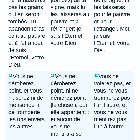
ne ramasseras
[tombés] de ta
de ta vigne; tu
pas les grains
vigne, mais tu
les laisseras
qui en seront
les laisseras au
pour le pauvre
tombés. Tu
pauvre et à
et pour
abandonneras
l'étranger; je
l'etranger. Moi,
cela au pauvre
suis l'Eternel
je suis
et à l'étranger.
votre Dieu.
l'Eternel, votre
Je suis
Dieu.
l'Eternel, votre
Dieu.
Vous ne
Vous ne
Vous ne
11
11
11
déroberez
déroberez
volerez pas, et
point, et vous
point, ni ne
vous ne vous
n'userez ni de
dénierez point
tromperez pas
mensonge ni
[la chose à qui
l'un l'autre, et
de tromperie
elle appartient];
vous ne vous
les uns envers
et aucun de
mentirez pas
les autres.
vous ne
l'un à l'autre.
mentira à son