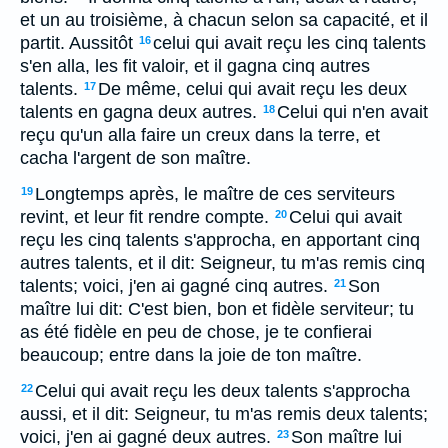
et un au troisième, à chacun selon sa capacité, et il
partit. Aussitôt
celui qui avait reçu les cinq talents
16
s'en alla, les fit valoir, et il gagna cinq autres
talents.
De même, celui qui avait reçu les deux
17
talents en gagna deux autres.
Celui qui n'en avait
18
reçu qu'un alla faire un creux dans la terre, et
cacha l'argent de son maître.
Longtemps après, le maître de ces serviteurs
19
revint, et leur fit rendre compte.
Celui qui avait
20
reçu les cinq talents s'approcha, en apportant cinq
autres talents, et il dit: Seigneur, tu m'as remis cinq
talents; voici, j'en ai gagné cinq autres.
Son
21
maître lui dit: C'est bien, bon et fidèle serviteur; tu
as été fidèle en peu de chose, je te confierai
beaucoup; entre dans la joie de ton maître.
Celui qui avait reçu les deux talents s'approcha
22
aussi, et il dit: Seigneur, tu m'as remis deux talents;
voici, j'en ai gagné deux autres.
Son maître lui
23