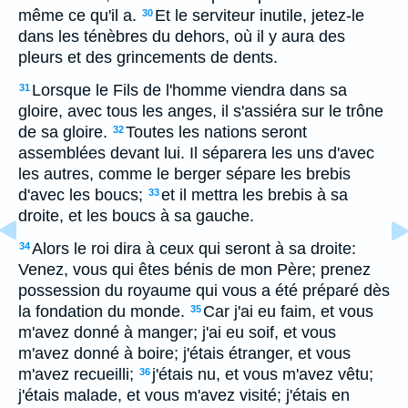
même ce qu'il a.
Et le serviteur inutile, jetez-le
30
dans les ténèbres du dehors, où il y aura des
pleurs et des grincements de dents.
Lorsque le Fils de l'homme viendra dans sa
31
gloire, avec tous les anges, il s'assiéra sur le trône
de sa gloire.
Toutes les nations seront
32
assemblées devant lui. Il séparera les uns d'avec
les autres, comme le berger sépare les brebis
d'avec les boucs;
et il mettra les brebis à sa
33
droite, et les boucs à sa gauche.
Alors le roi dira à ceux qui seront à sa droite:
34
Venez, vous qui êtes bénis de mon Père; prenez
possession du royaume qui vous a été préparé dès
la fondation du monde.
Car j'ai eu faim, et vous
35
m'avez donné à manger; j'ai eu soif, et vous
m'avez donné à boire; j'étais étranger, et vous
m'avez recueilli;
j'étais nu, et vous m'avez vêtu;
36
j'étais malade, et vous m'avez visité; j'étais en