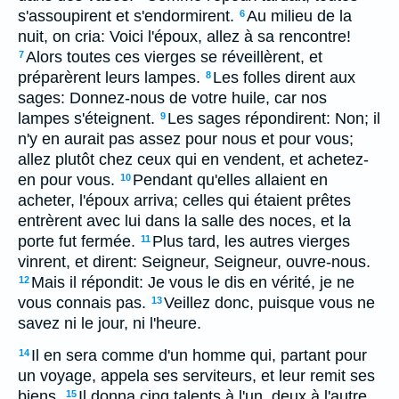
s'assoupirent et s'endormirent.
Au milieu de la
6
nuit, on cria: Voici l'époux, allez à sa rencontre!
Alors toutes ces vierges se réveillèrent, et
7
préparèrent leurs lampes.
Les folles dirent aux
8
sages: Donnez-nous de votre huile, car nos
lampes s'éteignent.
Les sages répondirent: Non; il
9
n'y en aurait pas assez pour nous et pour vous;
allez plutôt chez ceux qui en vendent, et achetez-
en pour vous.
Pendant qu'elles allaient en
10
acheter, l'époux arriva; celles qui étaient prêtes
entrèrent avec lui dans la salle des noces, et la
porte fut fermée.
Plus tard, les autres vierges
11
vinrent, et dirent: Seigneur, Seigneur, ouvre-nous.
Mais il répondit: Je vous le dis en vérité, je ne
12
vous connais pas.
Veillez donc, puisque vous ne
13
savez ni le jour, ni l'heure.
Il en sera comme d'un homme qui, partant pour
14
un voyage, appela ses serviteurs, et leur remit ses
biens.
Il donna cinq talents à l'un, deux à l'autre,
15