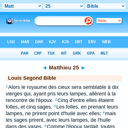
Bible
>
LSG
> Matthieu 25
◄
Matthieu 25
►
Louis Segond Bible
Alors le royaume des cieux sera semblable à dix
1
vierges qui, ayant pris leurs lampes, allèrent à la
rencontre de l'époux.
Cinq d'entre elles étaient
2
folles, et cinq sages.
Les folles, en prenant leurs
3
lampes, ne prirent point d'huile avec elles;
mais
4
les sages prirent, avec leurs lampes, de l'huile
dans des vases.
Comme l'époux tardait, toutes
5