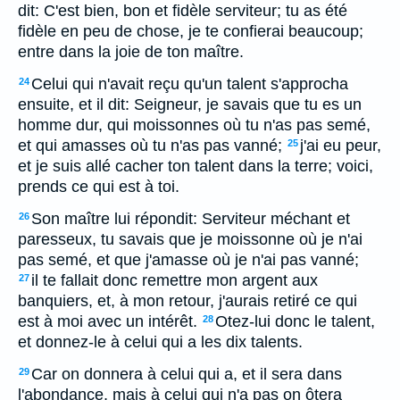
dit: C'est bien, bon et fidèle serviteur; tu as été
fidèle en peu de chose, je te confierai beaucoup;
entre dans la joie de ton maître.
Celui qui n'avait reçu qu'un talent s'approcha
24
ensuite, et il dit: Seigneur, je savais que tu es un
homme dur, qui moissonnes où tu n'as pas semé,
et qui amasses où tu n'as pas vanné;
j'ai eu peur,
25
et je suis allé cacher ton talent dans la terre; voici,
prends ce qui est à toi.
Son maître lui répondit: Serviteur méchant et
26
paresseux, tu savais que je moissonne où je n'ai
pas semé, et que j'amasse où je n'ai pas vanné;
il te fallait donc remettre mon argent aux
27
banquiers, et, à mon retour, j'aurais retiré ce qui
est à moi avec un intérêt.
Otez-lui donc le talent,
28
et donnez-le à celui qui a les dix talents.
Car on donnera à celui qui a, et il sera dans
29
l'abondance, mais à celui qui n'a pas on ôtera