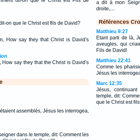
omment dit-on que le Christ est Fils de
a dit à mon Seign
droite,…
Références Cro
dit-on que le Christ est fils de David?
Matthieu 9:27
Etant parti de là, 
, How say they that Christ is David's
aveugles, qui criai
Fils de David!
ion
Matthieu 22:41
 How say they that the Christ is David's
Comme les pharisi
Jésus les interrogea
e
Marc 12:35
Jésus, continuant
temple, dit: Commen
que le Christ est fi
taient assemblés, Jésus les interrogea,
seigner dans le temple, dit: Comment les