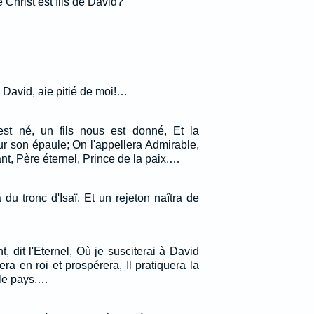
e Christ est fils de David?
de David, aie pitié de moi!…
st né, un fils nous est donné, Et la
r son épaule; On l'appellera Admirable,
nt, Père éternel, Prince de la paix.…
du tronc d'Isaï, Et un rejeton naîtra de
t, dit l'Eternel, Où je susciterai à David
era en roi et prospérera, Il pratiquera la
s le pays.…