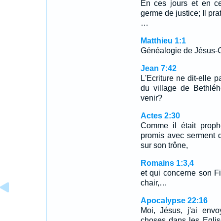
En ces jours et en ce
germe de justice; Il pra
…
Matthieu 1:1
Généalogie de Jésus-Chr
Jean 7:42
L'Ecriture ne dit-elle 
du village de Bethléh
venir?
Actes 2:30
Comme il était prophè
promis avec serment d
sur son trône,
Romains 1:3,4
et qui concerne son Fi
chair,…
Apocalypse 22:16
Moi, Jésus, j'ai env
choses dans les Eglise