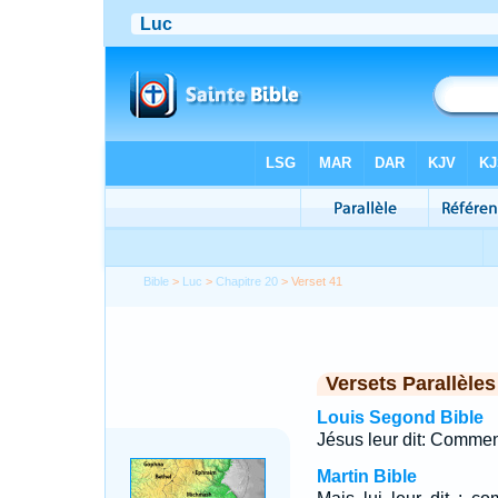
Bible
>
Luc
>
Chapitre 20
> Verset 41
Versets Parallèles
Louis Segond Bible
Jésus leur dit: Comment
Martin Bible