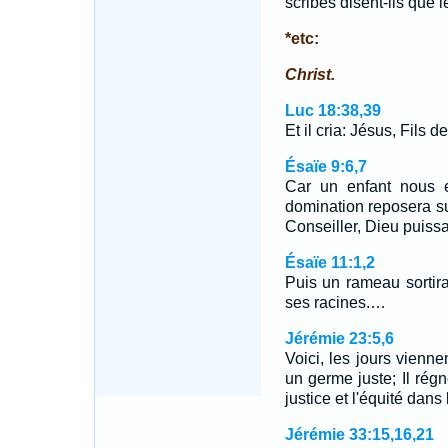
scribes disent-ils que l
*etc:
Christ.
Luc 18:38,39
Et il cria: Jésus, Fils 
Ésaïe 9:6,7
Car un enfant nous e
domination reposera su
Conseiller, Dieu puissa
Ésaïe 11:1,2
Puis un rameau sortira 
ses racines.…
Jérémie 23:5,6
Voici, les jours viennen
un germe juste; Il régn
justice et l'équité dan
Jérémie 33:15,16,21