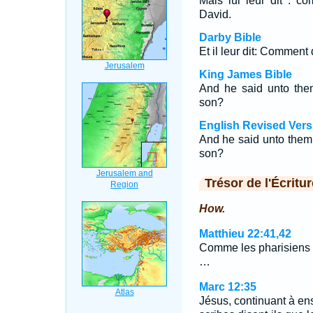
Mais lui leur dit : c
David.
Darby Bible
Et il leur dit: Comment 
King James Bible
And he said unto them
son?
English Revised Vers
And he said unto them,
son?
Trésor de l'Écritur
How.
Matthieu 22:41,42
Comme les pharisiens é
…
Marc 12:35
Jésus, continuant à en