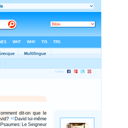
Comment dit-on que le
avid?
David lui-même
42
es Psaumes: Le Seigneur