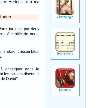
eur: Assieds-toi à ma
isées
Jésus fut suivi par deux
ent: Aie pitié de nous,
ens étaient assemblés,
,
 à enseigner dans le
t les scribes disent-ils
ls de David?