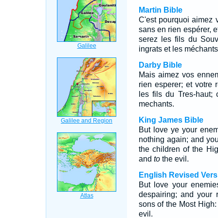
Martin Bible
C'est pourquoi aimez v
sans en rien espérer, 
serez les fils du Souv
ingrats et les méchants
Darby Bible
Mais aimez vos ennemi
rien esperer; et votr
les fils du Tres-haut; 
mechants.
King James Bible
But love ye your enem
nothing again; and you
the children of the Hig
and
to
the evil.
English Revised Vers
But love your enemie
despairing; and your 
sons of the Most High: 
evil.