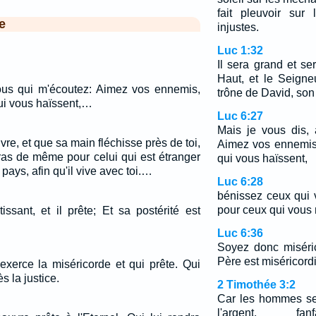
fait pleuvoir sur
e
injustes.
Luc 1:32
Il sera grand et se
Haut, et le Seigne
ous qui m'écoutez: Aimez vos ennemis,
trône de David, son
qui vous haïssent,…
Luc 6:27
Mais je vous dis,
vre, et que sa main fléchisse près de toi,
Aimez vos ennemis,
eras de même pour celui qui est étranger
qui vous haïssent,
pays, afin qu'il vive avec toi.…
Luc 6:28
bénissez ceux qui 
pour ceux qui vous m
issant, et il prête; Et sa postérité est
Luc 6:36
Soyez donc miséri
Père est miséricord
xerce la miséricorde et qui prête. Qui
s la justice.
2 Timothée 3:2
Car les hommes se
l'argent, fan