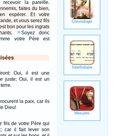
 recevoir la pareille.
nnemis, faites du bien,
en espérer. Et votre
nde, et vous serez fils
 est bon pour les ingrats
ants.
Soyez donc
36
comme votre Père est
isées
ont: Oui, il est une
 juste; Oui, il est un
terre.
ocurent la paix, car ils
de Dieu!
 fils de votre Père qui
; car il fait lever son
ts et sur les bons, et il