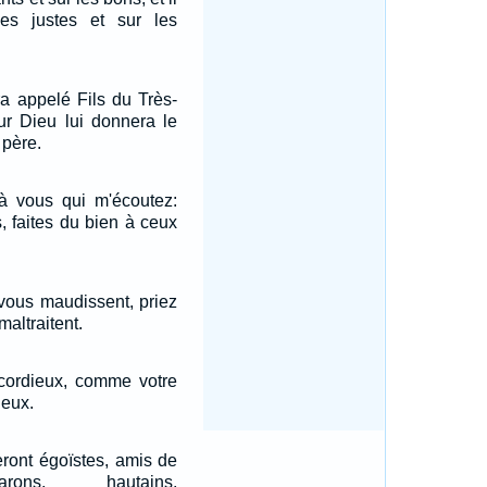
 les justes et sur les
ra appelé Fils du Très-
ur Dieu lui donnera le
 père.
 à vous qui m'écoutez:
 faites du bien à ceux
vous maudissent, priez
altraitent.
cordieux, comme votre
ieux.
ront égoïstes, amis de
farons, hautains,