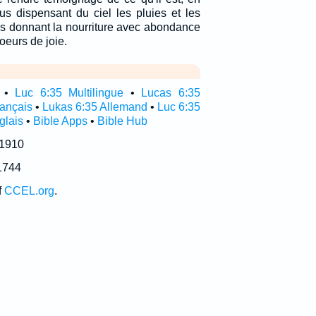
us dispensant du ciel les pluies et les
ous donnant la nourriture avec abondance
oeurs de joie.
•
Luc 6:35 Multilingue
•
Lucas 6:35
rançais
•
Lukas 6:35 Allemand
•
Luc 6:35
glais
•
Bible Apps
•
Bible Hub
 1910
1744
f
CCEL.org
.