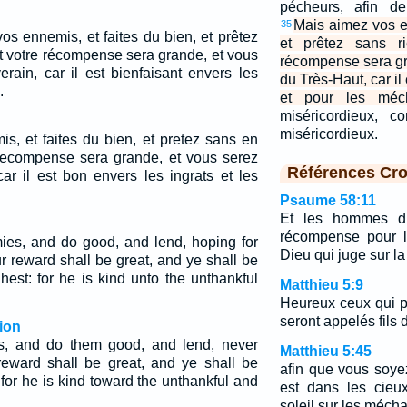
pécheurs, afin de
Mais aimez vos e
35
os ennemis, et faites du bien, et prêtez
et prêtez sans ri
et votre récompense sera grande, et vous
récompense sera gra
erain, car il est bienfaisant envers les
du Très-Haut, car il
.
et pour les méch
miséricordieux, 
miséricordieux.
s, et faites du bien, et pretez sans en
e recompense sera grande, et vous serez
Références Cro
car il est bon envers les ingrats et les
Psaume 58:11
Et les hommes dir
récompense pour le
ies, and do good, and lend, hoping for
Dieu qui juge sur la 
r reward shall be great, and ye shall be
hest: for he is kind unto the unthankful
Matthieu 5:9
Heureux ceux qui pr
seront appelés fils 
ion
s, and do them good, and lend, never
Matthieu 5:45
reward shall be great, and ye shall be
afin que vous soyez
for he is kind toward the unthankful and
est dans les cieux
soleil sur les méchan