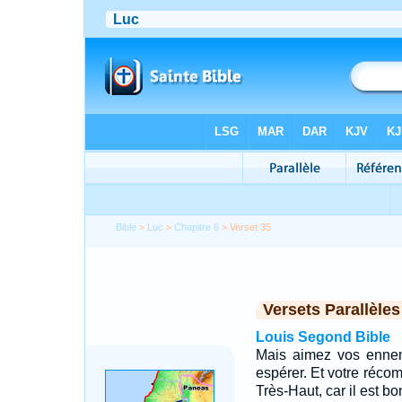
Bible
>
Luc
>
Chapitre 6
> Verset 35
Versets Parallèles
Louis Segond Bible
Mais aimez vos ennemi
espérer. Et votre récom
Très-Haut, car il est bo