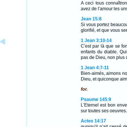
A ceci tous connaîtro
avez de l'amour les uns
Jean 15:8
Si vous portez beaucoup
glorifié, et que vous se
1 Jean 3:10-14
C'est par là que se fon
enfants du diable. Qui
pas de Dieu, non plus 
1 Jean 4:7-11
Bien-aimés, aimons nou
Dieu, et quiconque aim
for.
Psaume 145:9
L'Eternel est bon env
sur toutes ses oeuvres.
Actes 14:17
quoiqu'il n'ait cessé 