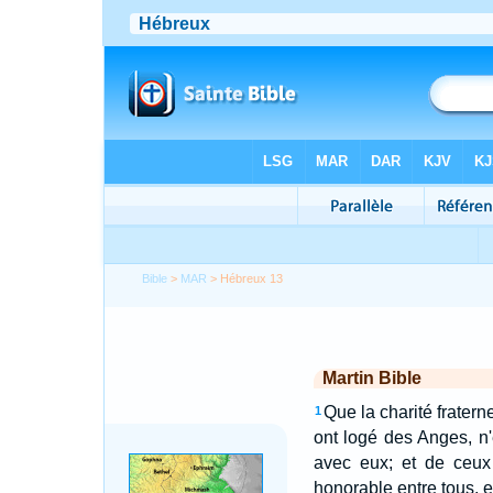
Bible
>
MAR
> Hébreux 13
Martin Bible
Que la charité frater
1
ont logé des Anges, n'
avec eux; et de ceux
honorable entre tous, et