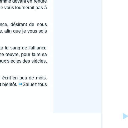
 comme devant en rendre
 ne vous tournerait pas à
nce, désirant de nous
e, afin que je vous sois
r le sang de l'alliance
e œuvre, pour faire sa
aux siècles des siècles,
i écrit en peu de mots.
 bientôt.
Saluez tous
24