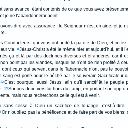
 sans avarice, étant contents de ce que vous avez présentemen
, et je ne t'abandonnerai point.
vons dire avec assurance : le Seigneur m'est en aide; et je ne
re.
Conducteurs, qui vous ont porté la parole de Dieu, et imitez l
leur vie.
Jésus-Christ a été le même hier et aujourd'hui, et il l
8
és çà et là par des doctrines diverses et étrangères; car il e
 non point par les viandes, lesquelles n'ont de rien profité à ce
 dont ceux qui servent dans le Tabernacle n'ont pas le pouvo
e sang est porté pour le péché par le souverain Sacrificateur d
C'est pourquoi aussi Jésus, afin qu'il sanctifiât le peuple
12
e.
Sortons donc vers lui hors du camp, en portant son opprob
13
nente, mais nous recherchons celle qui est à venir.
i sans cesse à Dieu un sacrifice de louange, c'est-à-dire, l
Or n'oubliez pas la bénéficence et de faire part de vos biens; 
6