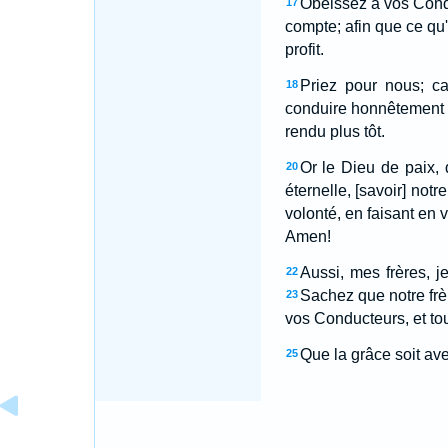
Obéissez à vos Condu
17
compte; afin que ce qu'i
profit.
Priez pour nous; c
18
conduire honnêtement 
rendu plus tôt.
Or le Dieu de paix, 
20
éternelle, [savoir] not
volonté, en faisant en 
Amen!
Aussi, mes frères, j
22
Sachez que notre frère
23
vos Conducteurs, et tou
Que la grâce soit av
25