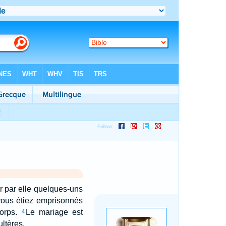
car par elle quelques-uns
vous étiez emprisonnés
orps.
Le mariage est
4
ultères.