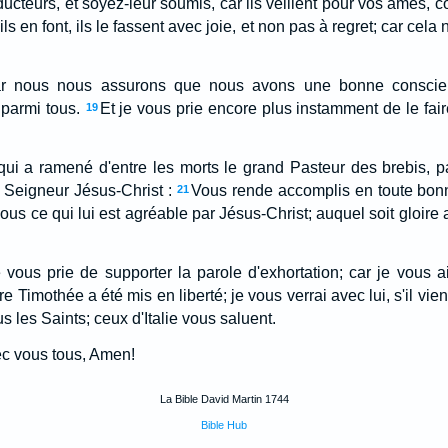
cteurs, et soyez-leur soumis, car ils veillent pour vos âmes,
ls en font, ils le fassent avec joie, et non pas à regret; car cela
ar nous nous assurons que nous avons une bonne conscie
parmi tous.
Et je vous prie encore plus instamment de le fair
19
qui a ramené d'entre les morts le grand Pasteur des brebis, pa
re Seigneur Jésus-Christ :
Vous rende accomplis en toute bonn
21
vous ce qui lui est agréable par Jésus-Christ; auquel soit gloire 
e vous prie de supporter la parole d'exhortation; car je vous a
 Timothée a été mis en liberté; je vous verrai avec lui, s'il vient
s les Saints; ceux d'Italie vous saluent.
ec vous tous, Amen!
La Bible David Martin 1744
Bible Hub