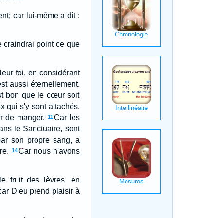
t; car lui-même a dit :
 craindrai point ce que
eur foi, en considérant
'est aussi éternellement.
st bon que le cœur soit
ux qui s'y sont attachés.
ir de manger.
Car les
11
ans le Sanctuaire, sont
 par son propre sang, a
re.
Car nous n'avons
14
e fruit des lèvres, en
car Dieu prend plaisir à