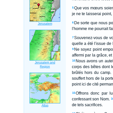
Que vos mœurs soient
5
je ne te laisserai point
De sorte que nous pou
6
l'homme me pourrait fai
Souvenez-vous de vos 
7
quelle a été l'issue de 
Ne soyez point emport
9
affermi par la grâce, et
Nous avons un autel
10
corps des bêtes dont l
brûlés hors du camp.
souffert hors de la port
point ici de cité perma
Offrons donc par lu
15
confessant son Nom.
1
de tels sacrifices.