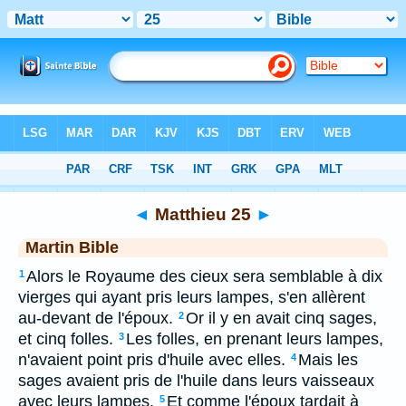
Bible
>
MAR
> Matthieu 25
◄
Matthieu 25
►
Martin Bible
Alors le Royaume des cieux sera semblable à dix
1
vierges qui ayant pris leurs lampes, s'en allèrent
au-devant de l'époux.
Or il y en avait cinq sages,
2
et cinq folles.
Les folles, en prenant leurs lampes,
3
n'avaient point pris d'huile avec elles.
Mais les
4
sages avaient pris de l'huile dans leurs vaisseaux
avec leurs lampes.
Et comme l'époux tardait à
5