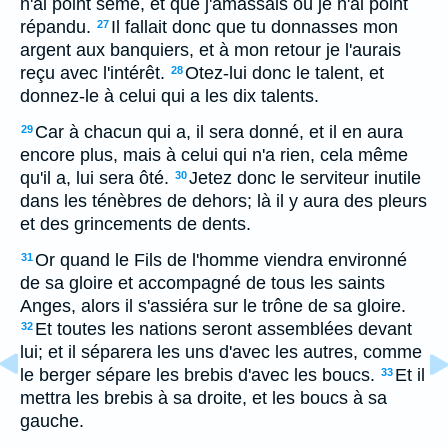
n'ai point semé, et que j'amassais où je n'ai point
répandu.
Il fallait donc que tu donnasses mon
27
argent aux banquiers, et à mon retour je l'aurais
reçu avec l'intérêt.
Otez-lui donc le talent, et
28
donnez-le à celui qui a les dix talents.
Car à chacun qui a, il sera donné, et il en aura
29
encore plus, mais à celui qui n'a rien, cela même
qu'il a, lui sera ôté.
Jetez donc le serviteur inutile
30
dans les ténèbres de dehors; là il y aura des pleurs
et des grincements de dents.
Or quand le Fils de l'homme viendra environné
31
de sa gloire et accompagné de tous les saints
Anges, alors il s'assiéra sur le trône de sa gloire.
Et toutes les nations seront assemblées devant
32
lui; et il séparera les uns d'avec les autres, comme
le berger sépare les brebis d'avec les boucs.
Et il
33
mettra les brebis à sa droite, et les boucs à sa
gauche.