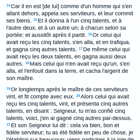
Car il en est [de lui] comme d'un homme qui s'en
14
allant dehors, appela ses serviteurs, et leur commit
ses biens.
Et il donna à l'un cinq talents, et à
15
l'autre deux, et à un autre un; à chacun selon sa
portée; et aussitôt après il partit.
Or celui qui
16
avait reçu les cinq talents, s'en alla, et en trafiqua,
et gagna cinq autres talents.
De même celui qui
17
avait reçu les deux talents, en gagna aussi deux
autres.
Mais celui qui n'en avait reçu qu'un, s'en
18
alla, et l'enfouit dans la terre, et cacha l'argent de
son maître.
Or longtemps après le maître de ces serviteurs
19
vint, et fit compte avec eux.
Alors celui qui avait
20
reçu les cinq talents, vint, et présenta cinq autres
talents, en disant : Seigneur, tu m'as confié cinq
talents, voici, j'en ai gagné cinq autres par-dessus.
Et son Seigneur lui dit : cela va bien, bon et
21
fidèle serviteur; tu as été fidèle en peu de chose, je
t'établirai sur beaucoup; viens participer à la joie de