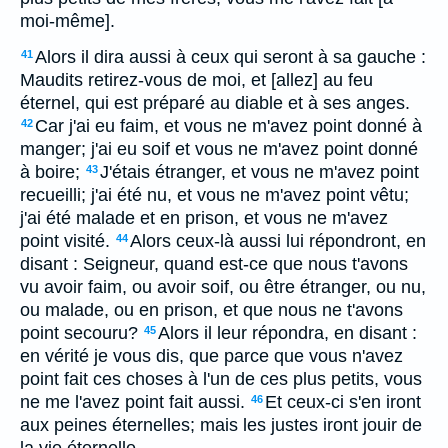
moi-même].
Alors il dira aussi à ceux qui seront à sa gauche :
41
Maudits retirez-vous de moi, et [allez] au feu
éternel, qui est préparé au diable et à ses anges.
Car j'ai eu faim, et vous ne m'avez point donné à
42
manger; j'ai eu soif et vous ne m'avez point donné
à boire;
J'étais étranger, et vous ne m'avez point
43
recueilli; j'ai été nu, et vous ne m'avez point vêtu;
j'ai été malade et en prison, et vous ne m'avez
point visité.
Alors ceux-là aussi lui répondront, en
44
disant : Seigneur, quand est-ce que nous t'avons
vu avoir faim, ou avoir soif, ou être étranger, ou nu,
ou malade, ou en prison, et que nous ne t'avons
point secouru?
Alors il leur répondra, en disant :
45
en vérité je vous dis, que parce que vous n'avez
point fait ces choses à l'un de ces plus petits, vous
ne me l'avez point fait aussi.
Et ceux-ci s'en iront
46
aux peines éternelles; mais les justes iront jouir de