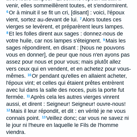
venir, elles sommeillèrent toutes, et s'endormirent.
Or à minuit il se fit un cri, [disant] : voici, l'époux
6
vient, sortez au-devant de lui.
Alors toutes ces
7
vierges se levèrent, et préparèrent leurs lampes.
Et les folles dirent aux sages : donnez-nous de
8
votre huile, car nos lampes s'éteignent.
Mais les
9
sages répondirent, en disant : [Nous ne pouvons
vous en donner], de peur que nous n'en ayons pas
assez pour nous et pour vous; mais plutôt allez
vers ceux qui en vendent, et en achetez pour vous-
mêmes.
Or pendant qu'elles en allaient acheter,
10
l'époux vint; et celles qui étaient prêtes entrèrent
avec lui dans la salle des noces, puis la porte fut
fermée.
Après cela les autres vierges vinrent
11
aussi, et dirent : Seigneur! Seigneur! ouvre-nous!
Mais il leur répondit, et dit : en vérité je ne vous
12
connais point.
Veillez donc; car vous ne savez ni
13
le jour ni l'heure en laquelle le Fils de l'homme
viendra.