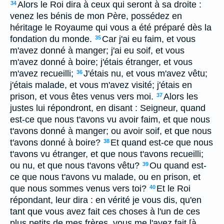
Alors le Roi dira à ceux qui seront à sa droite :
34
venez les bénis de mon Père, possédez en
héritage le Royaume qui vous a été préparé dès la
fondation du monde.
Car j'ai eu faim, et vous
35
m'avez donné à manger; j'ai eu soif, et vous
m'avez donné à boire; j'étais étranger, et vous
m'avez recueilli;
J'étais nu, et vous m'avez vêtu;
36
j'étais malade, et vous m'avez visité; j'étais en
prison, et vous êtes venus vers moi.
Alors les
37
justes lui répondront, en disant : Seigneur, quand
est-ce que nous t'avons vu avoir faim, et que nous
t'avons donné à manger; ou avoir soif, et que nous
t'avons donné à boire?
Et quand est-ce que nous
38
t'avons vu étranger, et que nous t'avons recueilli;
ou nu, et que nous t'avons vêtu?
Ou quand est-
39
ce que nous t'avons vu malade, ou en prison, et
que nous sommes venus vers toi?
Et le Roi
40
répondant, leur dira : en vérité je vous dis, qu'en
tant que vous avez fait ces choses à l'un de ces
plus petits de mes frères, vous me l'avez fait [à