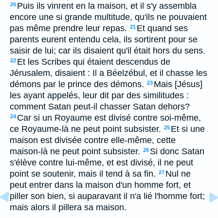
Puis ils vinrent en la maison, et il s'y assembla
20
encore une si grande multitude, qu'ils ne pouvaient
pas même prendre leur repas.
Et quand ses
21
parents eurent entendu cela, ils sortirent pour se
saisir de lui; car ils disaient qu'il était hors du sens.
Et les Scribes qui étaient descendus de
22
Jérusalem, disaient : Il a Béelzébul, et il chasse les
démons par le prince des démons.
Mais [Jésus]
23
les ayant appelés, leur dit par des similitudes :
comment Satan peut-il chasser Satan dehors?
Car si un Royaume est divisé contre soi-même,
24
ce Royaume-là ne peut point subsister.
Et si une
25
maison est divisée contre elle-même, cette
maison-là ne peut point subsister.
Si donc Satan
26
s'élève contre lui-même, et est divisé, il ne peut
point se soutenir, mais il tend à sa fin.
Nul ne
27
peut entrer dans la maison d'un homme fort, et
piller son bien, si auparavant il n'a lié l'homme fort;
mais alors il pillera sa maison.