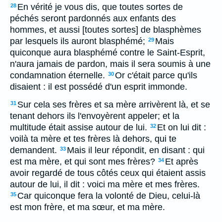
En vérité je vous dis, que toutes sortes de
28
péchés seront pardonnés aux enfants des
hommes, et aussi [toutes sortes] de blasphèmes
par lesquels ils auront blasphémé;
Mais
29
quiconque aura blasphémé contre le Saint-Esprit,
n'aura jamais de pardon, mais il sera soumis à une
condamnation éternelle.
Or c'était parce qu'ils
30
disaient : il est possédé d'un esprit immonde.
Sur cela ses frères et sa mère arrivèrent là, et se
31
tenant dehors ils l'envoyèrent appeler; et la
multitude était assise autour de lui.
Et on lui dit :
32
voilà ta mère et tes frères là dehors, qui te
demandent.
Mais il leur répondit, en disant : qui
33
est ma mère, et qui sont mes frères?
Et après
34
avoir regardé de tous côtés ceux qui étaient assis
autour de lui, il dit : voici ma mère et mes frères.
Car quiconque fera la volonté de Dieu, celui-là
35
est mon frère, et ma sœur, et ma mère.