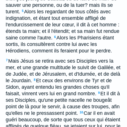
sauver une personne, ou de la tuer? mais ils se
turent.
Alors les regardant de tous côtés avec
5
indignation, et étant tout ensemble affligé de
l'endurcissement de leur cœur, il dit à cet homme :
étends ta main; et il l'étendit; et sa main fut rendue
saine comme l'autre.
Alors les Pharisiens étant
6
sortis, ils consultèrent contre lui avec les
Hérodiens, comment ils feraient pour le perdre.
Mais Jésus se retira avec ses Disciples vers la
7
mer, et une grande multitude le suivit de Galilée, et
de Judée, et de Jérusalem, et d'Idumée, et de delà
le Jourdain.
Et ceux des environs de Tyr et de
8
Sidon, ayant entendu les grandes choses qu'il
faisait, vinrent vers lui en grand nombre.
Et il dit à
9
ses Disciples, qu'une petite nacelle ne bougeât
point de là pour le servir, à cause des troupes, afin
qu'elles ne le pressassent point.
Car il en avait
10
guéri beaucoup, de sorte que tous ceux qui étaient
affligés de quelque fléau, se jetaient sur lui, pour le