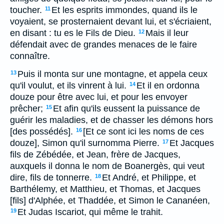
toucher.
Et les esprits immondes, quand ils le
11
voyaient, se prosternaient devant lui, et s'écriaient,
en disant : tu es le Fils de Dieu.
Mais il leur
12
défendait avec de grandes menaces de le faire
connaître.
Puis il monta sur une montagne, et appela ceux
13
qu'il voulut, et ils vinrent à lui.
Et il en ordonna
14
douze pour être avec lui, et pour les envoyer
prêcher;
Et afin qu'ils eussent la puissance de
15
guérir les maladies, et de chasser les démons hors
[des possédés].
[Et ce sont ici les noms de ces
16
douze], Simon qu'il surnomma Pierre.
Et Jacques
17
fils de Zébédée, et Jean, frère de Jacques,
auxquels il donna le nom de Boanergès, qui veut
dire, fils de tonnerre.
Et André, et Philippe, et
18
Barthélemy, et Matthieu, et Thomas, et Jacques
[fils] d'Alphée, et Thaddée, et Simon le Cananéen,
Et Judas Iscariot, qui même le trahit.
19