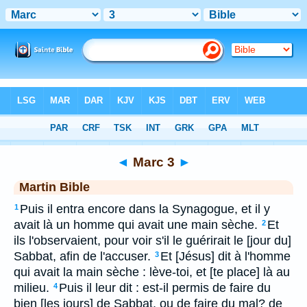
Bible
>
MAR
> Marc 3
◄
Marc 3
►
Martin Bible
Puis il entra encore dans la Synagogue, et il y
1
avait là un homme qui avait une main sèche.
Et
2
ils l'observaient, pour voir s'il le guérirait le [jour du]
Sabbat, afin de l'accuser.
Et [Jésus] dit à l'homme
3
qui avait la main sèche : lève-toi, et [te place] là au
milieu.
Puis il leur dit : est-il permis de faire du
4
bien [les jours] de Sabbat, ou de faire du mal? de