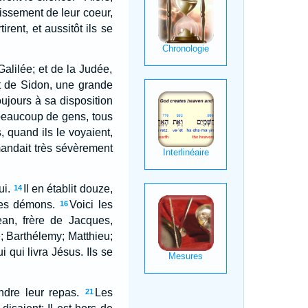
issement de leur coeur,
irent, et aussitôt ils se
Galilée; et de la Judée,
et de Sidon, une grande
oujours à sa disposition
 beaucoup de gens, tous
, quand ils le voyaient,
mandait très sévèrement
ui.
Il en établit douze,
14
les démons.
Voici les
16
ean, frère de Jacques,
; Barthélemy; Matthieu;
ui qui livra Jésus. Ils se
dre leur repas.
Les
21