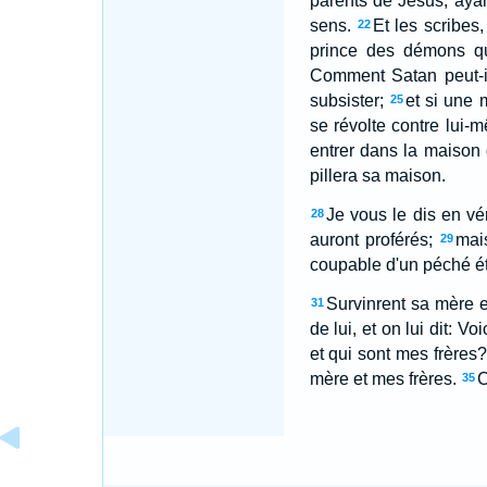
parents de Jésus, ayant
sens.
Et les scribes
22
prince des démons qu
Comment Satan peut-i
subsister;
et si une 
25
se révolte contre lui-mê
entrer dans la maison 
pillera sa maison.
Je vous le dis en vé
28
auront proférés;
mai
29
coupable d'un péché ét
Survinrent sa mère et
31
de lui, et on lui dit: V
et qui sont mes frères
mère et mes frères.
C
35