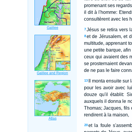
promenant ses regards 
il dit à l'homme: Etends
consultèrent avec les h
Jésus se retira vers 
7
et de Jérusalem, et d
8
multitude, apprenant tout
une petite barque, afin
ceux qui avaient des ma
se prosternaient devant 
de ne pas le faire conna
Il monta ensuite sur l
13
pour les avoir avec lu
douze qu'il établit: S
auxquels il donna le no
Thomas; Jacques, fils
rendirent à la maison,
et la foule s'assem
20