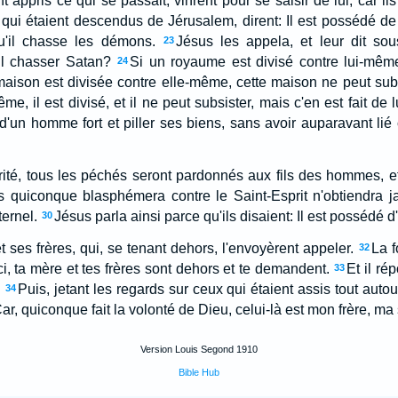
 appris ce qui se passait, vinrent pour se saisir de lui; car ils 
, qui étaient descendus de Jérusalem, dirent: Il est possédé de
'il chasse les démons.
Jésus les appela, et leur dit so
23
l chasser Satan?
Si un royaume est divisé contre lui-mê
24
maison est divisée contre elle-même, cette maison ne peut subs
me, il est divisé, et il ne peut subsister, mais c'en est fait de l
d'un homme fort et piller ses biens, sans avoir auparavant lié c
rité, tous les péchés seront pardonnés aux fils des hommes, e
s quiconque blasphémera contre le Saint-Esprit n'obtiendra ja
ernel.
Jésus parla ainsi parce qu'ils disaient: Il est possédé d
30
 ses frères, qui, se tenant dehors, l'envoyèrent appeler.
La f
32
oici, ta mère et tes frères sont dehors et te demandent.
Et il ré
33
?
Puis, jetant les regards sur ceux qui étaient assis tout autour 
34
ar, quiconque fait la volonté de Dieu, celui-là est mon frère, ma
Version Louis Segond 1910
Bible Hub