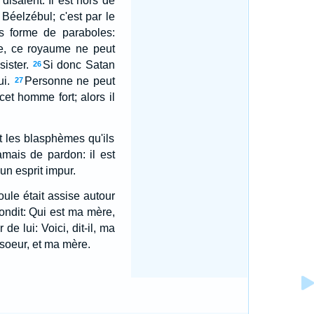
disaient: Il est hors de
 Béelzébul; c'est par le
us forme de paraboles:
me, ce royaume ne peut
ister.
Si donc Satan
26
ui.
Personne ne peut
27
et homme fort; alors il
t les blasphèmes qu'ils
mais de pardon: il est
'un esprit impur.
oule était assise autour
pondit: Qui est ma mère,
de lui: Voici, dit-il, ma
 soeur, et ma mère.