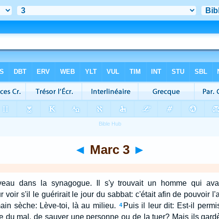
◄
Marc 3
►
eau dans la synagogue. Il s'y trouvait un homme qui ava
voir s'il le guérirait le jour du sabbat: c'était afin de pouvoir l'
ain sèche: Lève-toi, là au milieu.
Puis il leur dit: Est-il perm
4
re du mal, de sauver une personne ou de la tuer? Mais ils gardè