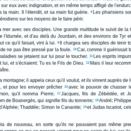
sur eux avec indignation, et en même temps affligé de l'endurc
 ta main. Il l'étendit, et sa main fut guérie.
Les pharisiens sort
6
érodiens sur les moyens de le faire périr.
la mer avec ses disciples. Une grande multitude le suivit de la 
e l'Idumée, et d'au delà du Jourdain, et des environs de Tyr 
 ce qu'il faisait, vint à lui.
Il chargea ses disciples de tenir t
9
 de ne pas être pressé par la foule.
Car, comme il guérissait
10
ladies se jetaient sur lui pour le toucher.
Les esprits impurs
11
lui, et s'écriaient: Tu es le Fils de Dieu.
Mais il leur recom
12
ître.
a montagne; il appela ceux qu'il voulut, et ils vinrent auprès de l
i, et pour les envoyer prêcher
avec le pouvoir de chasser 
15
imon, qu'il nomma Pierre;
Jacques, fils de Zébédée, et J
17
m de Boanergès, qui signifie fils du tonnerre;
André; Philippe
18
 d'Alphée; Thaddée; Simon le Cananite;
et Judas Iscariot, cel
19
bla de nouveau, en sorte qu'ils ne pouvaient pas même pren