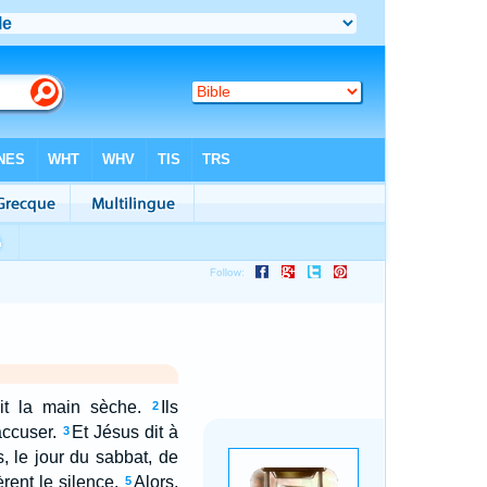
it la main sèche.
Ils
2
accuser.
Et Jésus dit à
3
is, le jour du sabbat, de
rent le silence.
Alors,
5