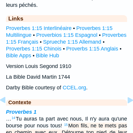
leurs péchés.
Links
Proverbes 1:15 Interlinéaire
•
Proverbes 1:15
Multilingue
•
Proverbios 1:15 Espagnol
•
Proverbes
1:15 Français
•
Sprueche 1:15 Allemand
•
Proverbes 1:15 Chinois
•
Proverbs 1:15 Anglais
•
Bible Apps
•
Bible Hub
Version Louis Segond 1910
La Bible David Martin 1744
Darby Bible courtesy of
CCEL.org
.
Contexte
Proverbes 1
…
Tu auras ta part avec nous, Il n'y aura qu'une
14
bourse pour nous tous!
Mon fils, ne te mets pas
15
en chemin avec eux, Détourne ton pied de leur