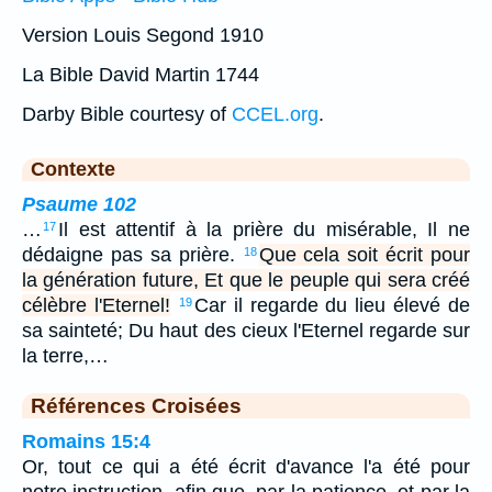
Version Louis Segond 1910
La Bible David Martin 1744
Darby Bible courtesy of
CCEL.org
.
Contexte
Psaume 102
…
Il est attentif à la prière du misérable, Il ne
17
dédaigne pas sa prière.
Que cela soit écrit pour
18
la génération future, Et que le peuple qui sera créé
célèbre l'Eternel!
Car il regarde du lieu élevé de
19
sa sainteté; Du haut des cieux l'Eternel regarde sur
la terre,…
Références Croisées
Romains 15:4
Or, tout ce qui a été écrit d'avance l'a été pour
notre instruction, afin que, par la patience, et par la