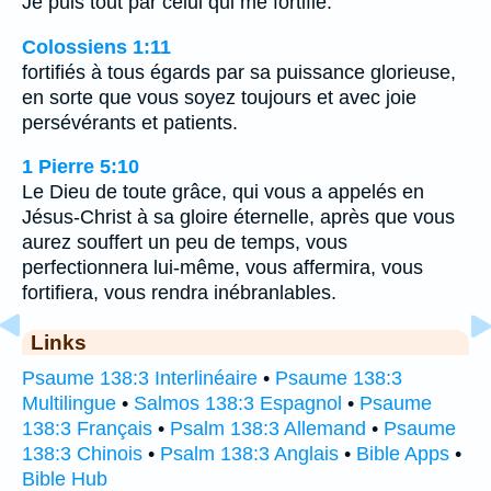
Je puis tout par celui qui me fortifie.
Colossiens 1:11
fortifiés à tous égards par sa puissance glorieuse,
en sorte que vous soyez toujours et avec joie
persévérants et patients.
1 Pierre 5:10
Le Dieu de toute grâce, qui vous a appelés en
Jésus-Christ à sa gloire éternelle, après que vous
aurez souffert un peu de temps, vous
perfectionnera lui-même, vous affermira, vous
fortifiera, vous rendra inébranlables.
Links
Psaume 138:3 Interlinéaire
•
Psaume 138:3
Multilingue
•
Salmos 138:3 Espagnol
•
Psaume
138:3 Français
•
Psalm 138:3 Allemand
•
Psaume
138:3 Chinois
•
Psalm 138:3 Anglais
•
Bible Apps
•
Bible Hub