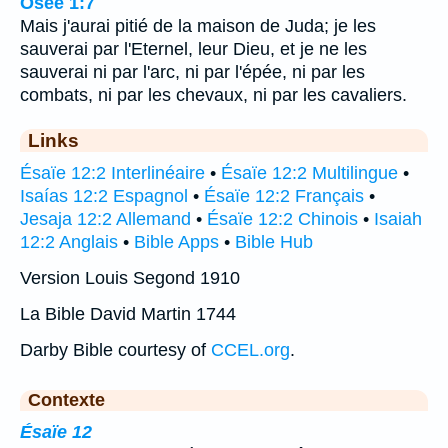
Osée 1:7
Mais j'aurai pitié de la maison de Juda; je les
sauverai par l'Eternel, leur Dieu, et je ne les
sauverai ni par l'arc, ni par l'épée, ni par les
combats, ni par les chevaux, ni par les cavaliers.
Links
Ésaïe 12:2 Interlinéaire
•
Ésaïe 12:2 Multilingue
•
Isaías 12:2 Espagnol
•
Ésaïe 12:2 Français
•
Jesaja 12:2 Allemand
•
Ésaïe 12:2 Chinois
•
Isaiah
12:2 Anglais
•
Bible Apps
•
Bible Hub
Version Louis Segond 1910
La Bible David Martin 1744
Darby Bible courtesy of
CCEL.org
.
Contexte
Ésaïe 12