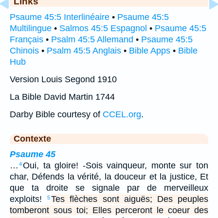
Links
Psaume 45:5 Interlinéaire
•
Psaume 45:5
Multilingue
•
Salmos 45:5 Espagnol
•
Psaume 45:5
Français
•
Psalm 45:5 Allemand
•
Psaume 45:5
Chinois
•
Psalm 45:5 Anglais
•
Bible Apps
•
Bible
Hub
Version Louis Segond 1910
La Bible David Martin 1744
Darby Bible courtesy of
CCEL.org
.
Contexte
Psaume 45
…
Oui, ta gloire! -Sois vainqueur, monte sur ton
4
char, Défends la vérité, la douceur et la justice, Et
que ta droite se signale par de merveilleux
exploits!
Tes flèches sont aiguës; Des peuples
5
tomberont sous toi; Elles perceront le coeur des