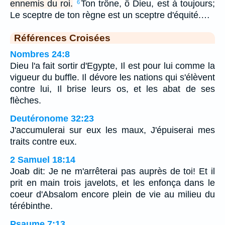
ennemis du roi.
Ton trône, ô Dieu, est à toujours;
6
Le sceptre de ton règne est un sceptre d'équité.…
Références Croisées
Nombres 24:8
Dieu l'a fait sortir d'Egypte, Il est pour lui comme la
vigueur du buffle. Il dévore les nations qui s'élèvent
contre lui, Il brise leurs os, et les abat de ses
flèches.
Deutéronome 32:23
J'accumulerai sur eux les maux, J'épuiserai mes
traits contre eux.
2 Samuel 18:14
Joab dit: Je ne m'arrêterai pas auprès de toi! Et il
prit en main trois javelots, et les enfonça dans le
coeur d'Absalom encore plein de vie au milieu du
térébinthe.
Psaume 7:13