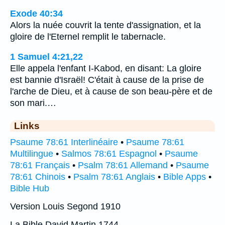
Exode 40:34
Alors la nuée couvrit la tente d'assignation, et la
gloire de l'Eternel remplit le tabernacle.
1 Samuel 4:21,22
Elle appela l'enfant I-Kabod, en disant: La gloire
est bannie d'Israël! C'était à cause de la prise de
l'arche de Dieu, et à cause de son beau-père et de
son mari.…
Links
Psaume 78:61 Interlinéaire
•
Psaume 78:61
Multilingue
•
Salmos 78:61 Espagnol
•
Psaume
78:61 Français
•
Psalm 78:61 Allemand
•
Psaume
78:61 Chinois
•
Psalm 78:61 Anglais
•
Bible Apps
•
Bible Hub
Version Louis Segond 1910
La Bible David Martin 1744