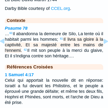
Darby Bible courtesy of
CCEL.org
.
Contexte
Psaume 78
…
Il abandonna la demeure de Silo, La tente où il
60
habitait parmi les hommes;
Il livra sa gloire à la
61
captivité, Et sa majesté entre les mains de
l'ennemi.
Il mit son peuple à la merci du glaive,
62
Et il s'indigna contre son héritage.…
Références Croisées
1 Samuel 4:17
Celui qui apportait la nouvelle dit en réponse:
Israël a fui devant les Philistins, et le peuple a
éprouvé une grande défaite; et même tes deux fils,
Hophni et Phinées, sont morts, et l'arche de Dieu a
été prise.