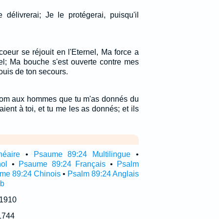
 délivrerai; Je le protégerai, puisqu'il
coeur se réjouit en l'Eternel, Ma force a
nel; Ma bouche s'est ouverte contre mes
ouis de ton secours.
on nom aux hommes que tu m'as donnés du
ient à toi, et tu me les as donnés; et ils
néaire
•
Psaume 89:24 Multilingue
•
ol
•
Psaume 89:24 Français
•
Psalm
me 89:24 Chinois
•
Psalm 89:24 Anglais
ub
 1910
1744