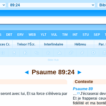
◄
Psaume 89:24
►
Contexte
Psaume 89
seront avec lui, Et sa force s'élèvera par
…
J'écraserai dev
23
Et je frapperai ceu
fidélité et ma bont