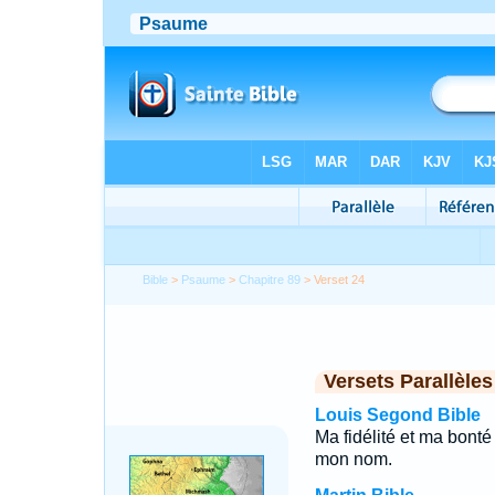
Bible
>
Psaume
>
Chapitre 89
> Verset 24
Versets Parallèles
Louis Segond Bible
Ma fidélité et ma bonté 
mon nom.