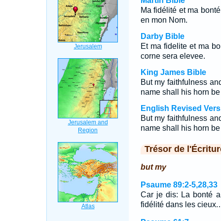
Martin Bible
Ma fidélité et ma bonté
en mon Nom.
Darby Bible
Et ma fidelite et ma bo
corne sera elevee.
King James Bible
But my faithfulness a
name shall his horn be
English Revised Vers
But my faithfulness an
name shall his horn be
Trésor de l'Écritur
but my
Psaume 89:2-5,28,33
Car je dis: La bonté a
fidélité dans les cieux