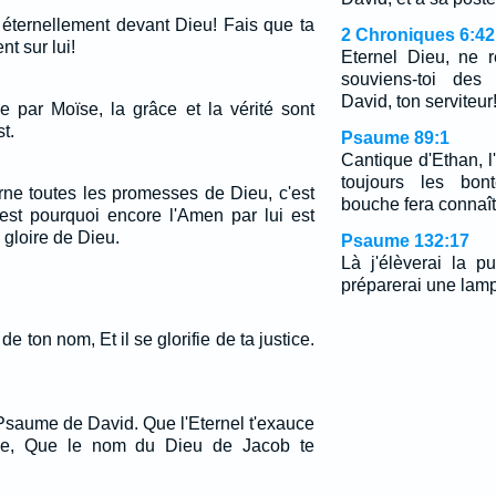
e éternellement devant Dieu! Fais que ta
2 Chroniques 6:42
ent sur lui!
Eternel Dieu, ne 
souviens-toi des
David, ton serviteur
e par Moïse, la grâce et la vérité sont
t.
Psaume 89:1
Cantique d'Ethan, l
toujours les bon
rne toutes les promesses de Dieu, c'est
bouche fera connaîtr
c'est pourquoi encore l'Amen par lui est
 gloire de Dieu.
Psaume 132:17
Là j'élèverai la 
préparerai une lamp
de ton nom, Et il se glorifie de ta justice.
Psaume de David. Que l'Eternel t'exauce
sse, Que le nom du Dieu de Jacob te