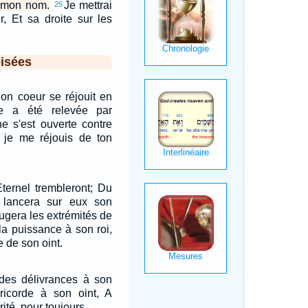
r mon nom.
Je mettrai
25
, Et sa droite sur les
isées
Mon coeur se réjouit en
ce a été relevée par
he s'est ouverte contre
je me réjouis de ton
ternel trembleront; Du
 lancera sur eux son
jugera les extrémités de
 la puissance à son roi,
ce de son oint.
ndes délivrances à son
séricorde à son oint, A
rité, pour toujours.