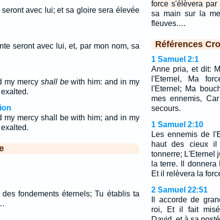
force s'élèvera pa
 seront avec lui; et sa gloire sera élevée
sa main sur la mer
fleuves.…
Références Cro
nte seront avec lui, et, par mon nom, sa
1 Samuel 2:1
Anne pria, et dit: 
l'Eternel, Ma for
nd my mercy
shall be
with him: and in my
l'Eternel; Ma bouc
 exalted.
mes ennemis, Car 
ion
secours.
d my mercy shall be with him; and in my
1 Samuel 2:10
 exalted.
Les ennemis de l'E
haut des cieux il
e
tonnerre; L'Eternel 
la terre. Il donnera
Et il relèvera la for
2 Samuel 22:51
 des fondements éternels; Tu établis ta
Il accorde de gra
.…
roi, Et il fait mi
David, et à sa posté