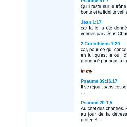
Psaume 61:7
Qu'il reste sur le trôn
bonté et ta fidélité veill
Jean 1:17
car la loi a été donné
venues par Jésus-Chris
2 Corinthiens 1:20
car, pour ce qui conce
en lui qu'est le oui; 
prononcé par nous à la
in my
Psaume 89:16,17
Il se réjouit sans cesse 
…
Psaume 20:1,5
Au chef des chantres. 
au jour de la détre
protège!…