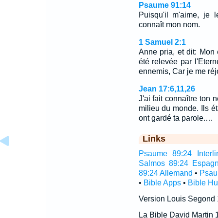
Psaume 91:14
Puisqu'il m'aime, je le
connaît mon nom.
1 Samuel 2:1
Anne pria, et dit: Mon 
été relevée par l'Eter
ennemis, Car je me réj
Jean 17:6,11,26
J'ai fait connaître t
milieu du monde. Ils éta
ont gardé ta parole.…
Links
Psaume 89:24 Interli
Salmos 89:24 Espagn
89:24 Allemand
•
Psau
•
Bible Apps
•
Bible H
Version Louis Segond
La Bible David Martin 