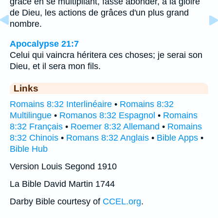
grâce en se multipliant, fasse abonder, à la gloire
de Dieu, les actions de grâces d'un plus grand
nombre.
Apocalypse 21:7
Celui qui vaincra héritera ces choses; je serai son
Dieu, et il sera mon fils.
Links
Romains 8:32 Interlinéaire
•
Romains 8:32
Multilingue
•
Romanos 8:32 Espagnol
•
Romains
8:32 Français
•
Roemer 8:32 Allemand
•
Romains
8:32 Chinois
•
Romans 8:32 Anglais
•
Bible Apps
•
Bible Hub
Version Louis Segond 1910
La Bible David Martin 1744
Darby Bible courtesy of
CCEL.org
.