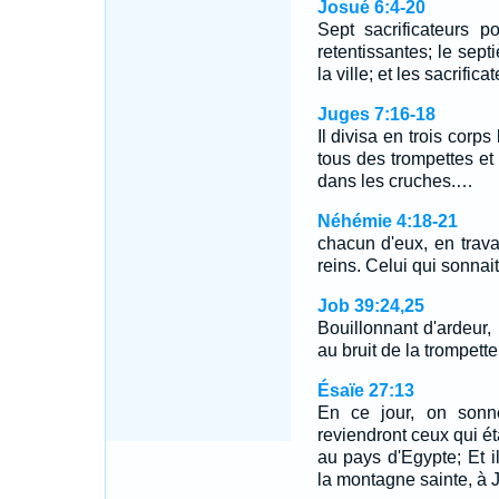
Josué 6:4-20
Sept sacrificateurs p
retentissantes; le sept
la ville; et les sacrifi
Juges 7:16-18
Il divisa en trois corps
tous des trompettes e
dans les cruches.…
Néhémie 4:18-21
chacun d'eux, en trava
reins. Celui qui sonnai
Job 39:24,25
Bouillonnant d'ardeur, 
au bruit de la trompett
Ésaïe 27:13
En ce jour, on sonne
reviendront ceux qui ét
au pays d'Egypte; Et il
la montagne sainte, à 