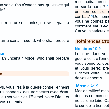
reconnaîtra-t-on ce 
 un son qu'on n'entend pas, qui est-ce qui
ou sur la harpe?
8
lle?
un son confus, 
combat?
De même 
9
vous ne donnez pas
tte rend un son confus, qui se preparera
comment saura-t-o
Car vous parlerez en
e an uncertain sound, who shall prepare
Références Cro
Nombres 10:9
ion
Lorsque, dans votr
e an uncertain voice, who shall prepare
guerre contre l'enn
vous sonnerez des 
et vous serez pré
e
l'Eternel, votre Die
de vos ennemis.
Jérémie 4:19
s, vous irez à la guerre contre l'ennemi
Mes entrailles! mes 
ous sonnerez des trompettes avec éclat,
dedans de mon coeu
au souvenir de l'Eternel, votre Dieu, et
ne puis me taire; C
 vos ennemis.
le son de la trompet