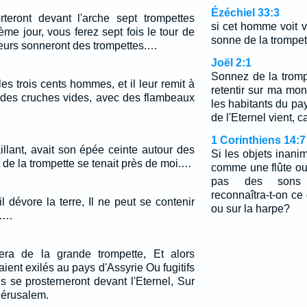
Ézéchiel 33:3
orteront devant l'arche sept trompettes
si cet homme voit v
ième jour, vous ferez sept fois le tour de
sonne de la trompett
cateurs sonneront des trompettes.…
Joël 2:1
Sonnez de la tromp
 les trois cents hommes, et il leur remit à
retentir sur ma mo
t des cruches vides, avec des flambeaux
les habitants du pay
de l'Eternel vient, c
1 Corinthiens 14:7
illant, avait son épée ceinte autour des
Si les objets inani
t de la trompette se tenait près de moi.…
comme une flûte ou
pas des sons d
reconnaîtra-t-on ce 
il dévore la terre, Il ne peut se contenir
ou sur la harpe?
e.…
ra de la grande trompette, Et alors
aient exilés au pays d'Assyrie Ou fugitifs
s se prosterneront devant l'Eternel, Sur
Jérusalem.