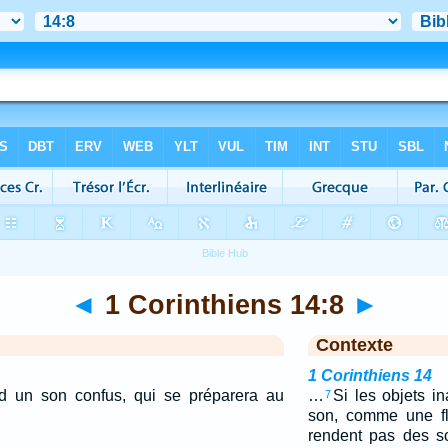
◄
1 Corinthiens 14:8
►
Contexte
1 Corinthiens 14
nd un son confus, qui se préparera au
…
Si les objets i
7
son, comme une fl
rendent pas des s