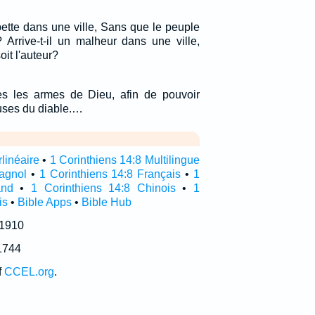
ette dans une ville, Sans que le peuple
 Arrive-t-il un malheur dans une ville,
oit l'auteur?
es les armes de Dieu, afin de pouvoir
ruses du diable.…
rlinéaire
•
1 Corinthiens 14:8 Multilingue
pagnol
•
1 Corinthiens 14:8 Français
•
1
and
•
1 Corinthiens 14:8 Chinois
•
1
is
•
Bible Apps
•
Bible Hub
 1910
1744
f
CCEL.org
.