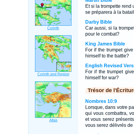
Martin Bible
Et si la trompette rend
se préparera à la batai
Darby Bible
Car aussi, si la trompe
pour le combat?
King James Bible
For if the trumpet giv
himself to the battle?
English Revised Vers
For if the trumpet giv
himself for war?
Trésor de l'Écritur
Nombres 10:9
Lorsque, dans votre pay
qui vous combattra, v
et vous serez présents 
vous serez délivrés de