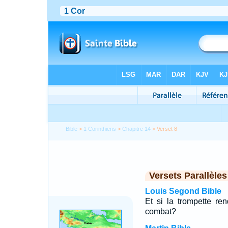
Bible
>
1 Corinthiens
>
Chapitre 14
> Verset 8
Versets Parallèles
Louis Segond Bible
Et si la trompette re
combat?