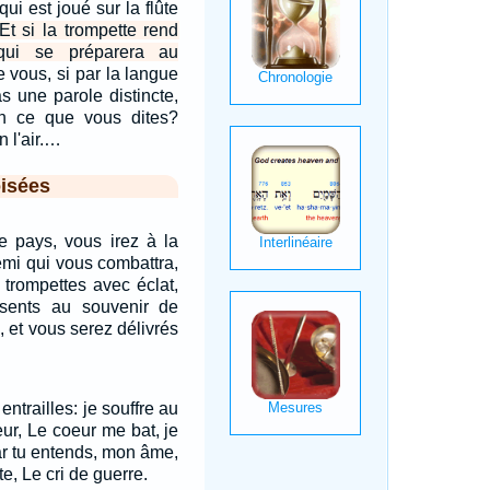
qui est joué sur la flûte
Et si la trompette rend
qui se préparera au
vous, si par la langue
 une parole distincte,
n ce que vous dites?
 l'air.…
isées
e pays, vous irez à la
emi qui vous combattra,
trompettes avec éclat,
sents au souvenir de
u, et vous serez délivrés
entrailles: je souffre au
r, Le coeur me bat, je
ar tu entends, mon âme,
te, Le cri de guerre.