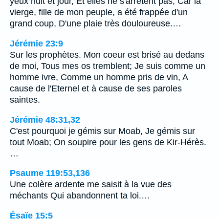
yeux nuit et jour, Et elles ne s'arrêtent pas; Car la
vierge, fille de mon peuple, a été frappée d'un
grand coup, D'une plaie très douloureuse.…
Jérémie 23:9
Sur les prophètes. Mon coeur est brisé au dedans
de moi, Tous mes os tremblent; Je suis comme un
homme ivre, Comme un homme pris de vin, A
cause de l'Eternel et à cause de ses paroles
saintes.
Jérémie 48:31,32
C'est pourquoi je gémis sur Moab, Je gémis sur
tout Moab; On soupire pour les gens de Kir-Hérès.
…
Psaume 119:53,136
Une colère ardente me saisit à la vue des
méchants Qui abandonnent ta loi.…
Ésaïe 15:5