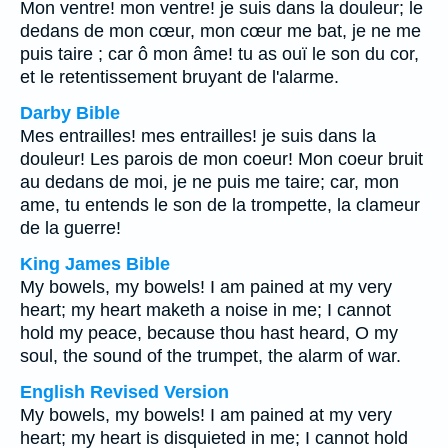
Mon ventre! mon ventre! je suis dans la douleur; le
dedans de mon cœur, mon cœur me bat, je ne me
puis taire ; car ô mon âme! tu as ouï le son du cor,
et le retentissement bruyant de l'alarme.
Darby Bible
Mes entrailles! mes entrailles! je suis dans la
douleur! Les parois de mon coeur! Mon coeur bruit
au dedans de moi, je ne puis me taire; car, mon
ame, tu entends le son de la trompette, la clameur
de la guerre!
King James Bible
My bowels, my bowels! I am pained at my very
heart; my heart maketh a noise in me; I cannot
hold my peace, because thou hast heard, O my
soul, the sound of the trumpet, the alarm of war.
English Revised Version
My bowels, my bowels! I am pained at my very
heart; my heart is disquieted in me; I cannot hold