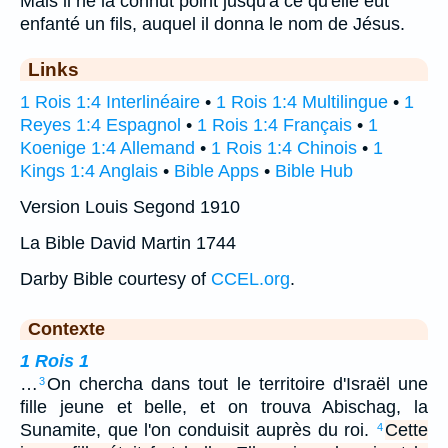
Mais il ne la connut point jusqu'à ce qu'elle eût
enfanté un fils, auquel il donna le nom de Jésus.
Links
1 Rois 1:4 Interlinéaire
•
1 Rois 1:4 Multilingue
•
1
Reyes 1:4 Espagnol
•
1 Rois 1:4 Français
•
1
Koenige 1:4 Allemand
•
1 Rois 1:4 Chinois
•
1
Kings 1:4 Anglais
•
Bible Apps
•
Bible Hub
Version Louis Segond 1910
La Bible David Martin 1744
Darby Bible courtesy of
CCEL.org
.
Contexte
1 Rois 1
…
On chercha dans tout le territoire d'Israël une
3
fille jeune et belle, et on trouva Abischag, la
Sunamite, que l'on conduisit auprès du roi.
Cette
4