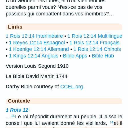
D'où viennent les luttes, et d'où viennent les
querelles parmi vous? N'est-ce pas de vos
passions qui combattent dans vos membres?…
Links
1 Rois 12:14 Interlinéaire
•
1 Rois 12:14 Multilingue
•
1 Reyes 12:14 Espagnol
•
1 Rois 12:14 Français
•
1 Koenige 12:14 Allemand
•
1 Rois 12:14 Chinois
•
1 Kings 12:14 Anglais
•
Bible Apps
•
Bible Hub
Version Louis Segond 1910
La Bible David Martin 1744
Darby Bible courtesy of
CCEL.org
.
Contexte
1 Rois 12
…
Le roi répondit durement au peuple. Il laissa le
13
conseil que lui avaient donné les vieillards,
et il
14