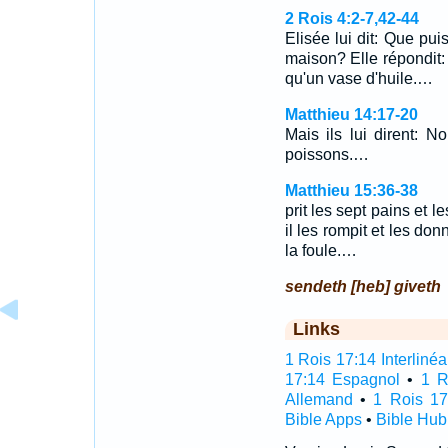
2 Rois 4:2-7,42-44
Elisée lui dit: Que puis
maison? Elle répondit: 
qu'un vase d'huile.…
Matthieu 14:17-20
Mais ils lui dirent: 
poissons.…
Matthieu 15:36-38
prit les sept pains et l
il les rompit et les don
la foule.…
sendeth [heb] giveth
Links
1 Rois 17:14 Interlinéa
17:14 Espagnol
•
1 R
Allemand
•
1 Rois 17
Bible Apps
•
Bible Hub