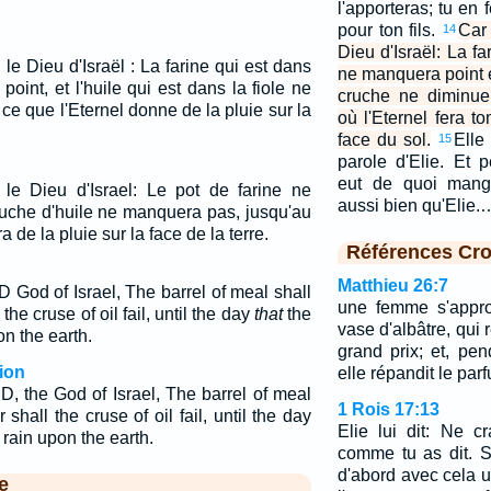
l'apporteras; tu en 
pour ton fils.
Car 
14
Dieu d'Israël: La fa
l le Dieu d'Israël : La farine qui est dans
ne manquera point et
point, et l'huile qui est dans la fiole ne
cruche ne diminuer
 ce que l'Eternel donne de la pluie sur la
où l'Eternel fera t
face du sol.
Elle 
15
parole d'Elie. Et 
eut de quoi mange
l, le Dieu d'Israel: Le pot de farine ne
aussi bien qu'Elie.
cruche d'huile ne manquera pas, jusqu'au
a de la pluie sur la face de la terre.
Références Cro
Matthieu 26:7
 God of Israel, The barrel of meal shall
une femme s'appro
the cruse of oil fail, until the day
that
the
vase d'albâtre, qui
n the earth.
grand prix; et, pend
ion
elle répandit le parf
D, the God of Israel, The barrel of meal
1 Rois 17:13
 shall the cruse of oil fail, until the day
Elie lui dit: Ne cr
rain upon the earth.
comme tu as dit. 
d'abord avec cela u
e