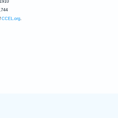
 1910
1744
f
CCEL.org
.