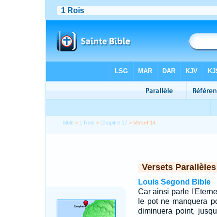
Bible
>
1 Rois
>
Chapitre 17
> Verset 14
Versets Parallèles
Louis Segond Bible
Car ainsi parle l'Eterne
le pot ne manquera poi
diminuera point, jusqu