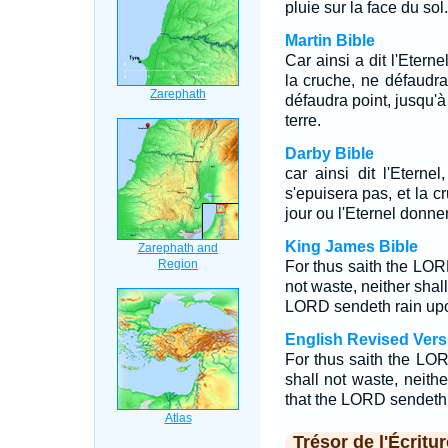
pluie sur la face du sol.
Martin Bible
Car ainsi a dit l'Eterne
la cruche, ne défaudra 
défaudra point, jusqu'à
terre.
Darby Bible
car ainsi dit l'Eterne
s'epuisera pas, et la 
jour ou l'Eternel donner
King James Bible
For thus saith the LORD
not waste, neither shall 
LORD sendeth rain upo
English Revised Vers
For thus saith the LOR
shall not waste, neither
that the LORD sendeth 
Trésor de l'Écritur