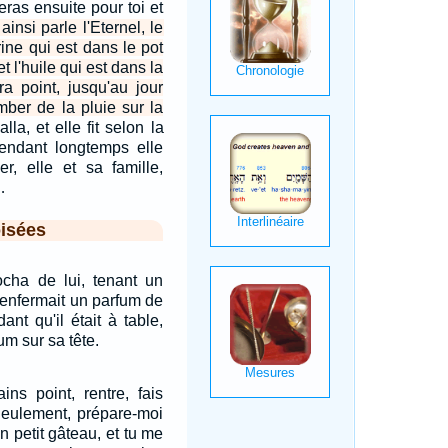
feras ensuite pour toi et
ainsi parle l'Eternel, le
rine qui est dans le pot
 l'huile qui est dans la
a point, jusqu'au jour
omber de la pluie sur la
alla, et elle fit selon la
pendant longtemps elle
r, elle et sa famille,
…
isées
cha de lui, tenant un
 renfermait un parfum de
ant qu'il était à table,
um sur sa tête.
ains point, rentre, fais
Seulement, prépare-moi
n petit gâteau, et tu me