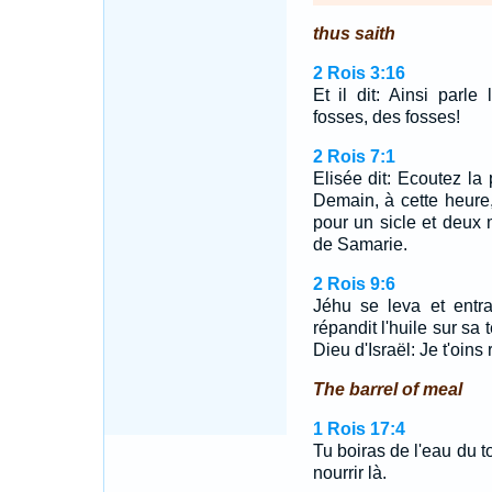
thus saith
2 Rois 3:16
Et il dit: Ainsi parle
fosses, des fosses!
2 Rois 7:1
Elisée dit: Ecoutez la p
Demain, à cette heure
pour un sicle et deux 
de Samarie.
2 Rois 9:6
Jéhu se leva et entr
répandit l'huile sur sa t
Dieu d'Israël: Je t'oins 
The barrel of meal
1 Rois 17:4
Tu boiras de l'eau du t
nourrir là.