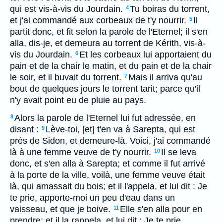
qui est vis-à-vis du Jourdain.
Tu boiras du torrent,
4
et j'ai commandé aux corbeaux de t'y nourrir.
Il
5
partit donc, et fit selon la parole de l'Eternel; il s'en
alla, dis-je, et demeura au torrent de Kérith, vis-à-
vis du Jourdain.
Et les corbeaux lui apportaient du
6
pain et de la chair le matin, et du pain et de la chair
le soir, et il buvait du torrent.
Mais il arriva qu'au
7
bout de quelques jours le torrent tarit; parce qu'il
n'y avait point eu de pluie au pays.
Alors la parole de l'Eternel lui fut adressée, en
8
disant :
Lève-toi, [et] t'en va à Sarepta, qui est
9
près de Sidon, et demeure-là. Voici, j'ai commandé
là à une femme veuve de t'y nourrir.
Il se leva
10
donc, et s'en alla à Sarepta; et comme il fut arrivé
à la porte de la ville, voilà, une femme veuve était
là, qui amassait du bois; et il l'appela, et lui dit : Je
te prie, apporte-moi un peu d'eau dans un
vaisseau, et que je boive.
Elle s'en alla pour en
11
prendre; et il la rappela, et lui dit : Je te prie,