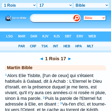
Bible
>
MAR
> 1 Rois 17
◄
1 Rois 17
►
Martin Bible
Alors Elie Tisbite, [l'un de ceux] qui s'étaient
1
habitués à Galaad, dit à Achab : L'Eternel le Dieu
d'Israël, en la présence duquel je me tiens, est
vivant, qu'il n'y aura ces années-ci ni rosée ni pluie,
sinon à ma parole.
Puis la parole de l'Eternel fut
2
adressée à Elie, en disant :
Va-t'en d'ici, et tourne-
3
toi vers l'Orient, et te cache au torrent de Kérith,