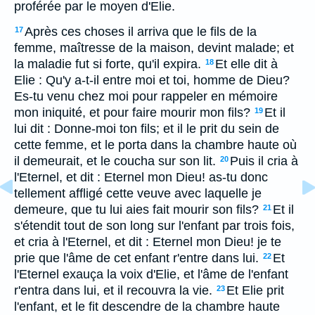
proférée par le moyen d'Elie.
Après ces choses il arriva que le fils de la
17
femme, maîtresse de la maison, devint malade; et
la maladie fut si forte, qu'il expira.
Et elle dit à
18
Elie : Qu'y a-t-il entre moi et toi, homme de Dieu?
Es-tu venu chez moi pour rappeler en mémoire
mon iniquité, et pour faire mourir mon fils?
Et il
19
lui dit : Donne-moi ton fils; et il le prit du sein de
cette femme, et le porta dans la chambre haute où
il demeurait, et le coucha sur son lit.
Puis il cria à
20
l'Eternel, et dit : Eternel mon Dieu! as-tu donc
tellement affligé cette veuve avec laquelle je
demeure, que tu lui aies fait mourir son fils?
Et il
21
s'étendit tout de son long sur l'enfant par trois fois,
et cria à l'Eternel, et dit : Eternel mon Dieu! je te
prie que l'âme de cet enfant r'entre dans lui.
Et
22
l'Eternel exauça la voix d'Elie, et l'âme de l'enfant
r'entra dans lui, et il recouvra la vie.
Et Elie prit
23
l'enfant, et le fit descendre de la chambre haute