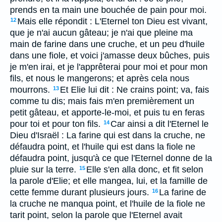
prends en ta main une bouchée de pain pour moi.
Mais elle répondit : L'Eternel ton Dieu est vivant,
12
que je n'ai aucun gâteau; je n'ai que pleine ma
main de farine dans une cruche, et un peu d'huile
dans une fiole, et voici j'amasse deux bûches, puis
je m'en irai, et je l'apprêterai pour moi et pour mon
fils, et nous le mangerons; et après cela nous
mourrons.
Et Elie lui dit : Ne crains point; va, fais
13
comme tu dis; mais fais m'en premièrement un
petit gâteau, et apporte-le-moi, et puis tu en feras
pour toi et pour ton fils.
Car ainsi a dit l'Eternel le
14
Dieu d'Israël : La farine qui est dans la cruche, ne
défaudra point, et l'huile qui est dans la fiole ne
défaudra point, jusqu'à ce que l'Eternel donne de la
pluie sur la terre.
Elle s'en alla donc, et fit selon
15
la parole d'Elie; et elle mangea, lui, et la famille de
cette femme durant plusieurs jours.
La farine de
16
la cruche ne manqua point, et l'huile de la fiole ne
tarit point, selon la parole que l'Eternel avait