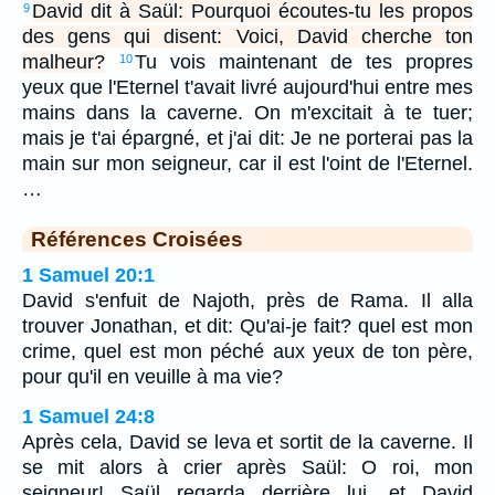
David dit à Saül: Pourquoi écoutes-tu les propos
9
des gens qui disent: Voici, David cherche ton
malheur?
Tu vois maintenant de tes propres
10
yeux que l'Eternel t'avait livré aujourd'hui entre mes
mains dans la caverne. On m'excitait à te tuer;
mais je t'ai épargné, et j'ai dit: Je ne porterai pas la
main sur mon seigneur, car il est l'oint de l'Eternel.
…
Références Croisées
1 Samuel 20:1
David s'enfuit de Najoth, près de Rama. Il alla
trouver Jonathan, et dit: Qu'ai-je fait? quel est mon
crime, quel est mon péché aux yeux de ton père,
pour qu'il en veuille à ma vie?
1 Samuel 24:8
Après cela, David se leva et sortit de la caverne. Il
se mit alors à crier après Saül: O roi, mon
seigneur! Saül regarda derrière lui, et David