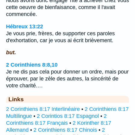
Nous avons donc engagé Tite à achever chez vous
cette oeuvre de bienfaisance, comme il l'avait
commencée.
Hébreux 13:22
Je vous prie, frères, de supporter ces paroles
d'exhortation, car je vous ai écrit brièvement.
but.
2 Corinthiens 8:8,10
Je ne dis pas cela pour donner un ordre, mais pour
éprouver, par le zèle des autres, la sincérité de
votre charité.…
Links
2 Corinthiens 8:17 Interlinéaire
•
2 Corinthiens 8:17
Multilingue
•
2 Corintios 8:17 Espagnol
•
2
Corinthiens 8:17 Français
•
2 Korinther 8:17
Allemand
•
2 Corinthiens 8:17 Chinois
•
2