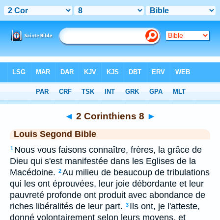
Bible
>
LSG
> 2 Corinthiens 8
◄
2 Corinthiens 8
►
Louis Segond Bible
Nous vous faisons connaître, frères, la grâce de
1
Dieu qui s'est manifestée dans les Eglises de la
Macédoine.
Au milieu de beaucoup de tribulations
2
qui les ont éprouvées, leur joie débordante et leur
pauvreté profonde ont produit avec abondance de
riches libéralités de leur part.
Ils ont, je l'atteste,
3
donné volontairement selon leurs moyens, et