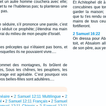
 et un autre homme couchera avec elle;
Et Achitophel dit 
et tu ne l'habiteras pas; tu planteras une
concubines que to
s pas.
garder la maison; 
que tu t'es rendu o
mains de tous ceu
e séduire, s'il prononce une parole, c'est
fortifieront.
ai séduit ce prophète; j'étendrai ma main
ruirai du milieu de mon peuple d'Israël.
2 Samuel 16:22
On dressa pour Ab
toit, et Absalom a
es préceptes qui n'étaient pas bons, et
de son père, aux yeu
squelles ils ne pouvaient vivre.…
 sommet des montagnes, Ils brûlent de
nes, Sous les chênes, les peupliers, les
mbrage est agréable. C'est pourquoi vos
t vos belles-filles sont adultères.…
néaire
•
2 Samuel 12:11 Multilingue
•
2
l
•
2 Samuel 12:11 Français
•
2 Samuel
amuel 12:11 Chinois
•
2 Samuel 12:11