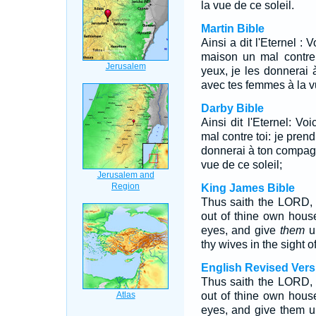
la vue de ce soleil.
Martin Bible
Ainsi a dit l'Eternel : V
maison un mal contre 
yeux, je les donnerai
avec tes femmes à la vu
Darby Bible
Ainsi dit l'Eternel: Vo
mal contre toi: je pren
donnerai à ton compagn
vue de ce soleil;
King James Bible
Thus saith the LORD, B
out of thine own house
eyes, and give
them
un
thy wives in the sight of
English Revised Vers
Thus saith the LORD, B
out of thine own house
eyes, and give them un