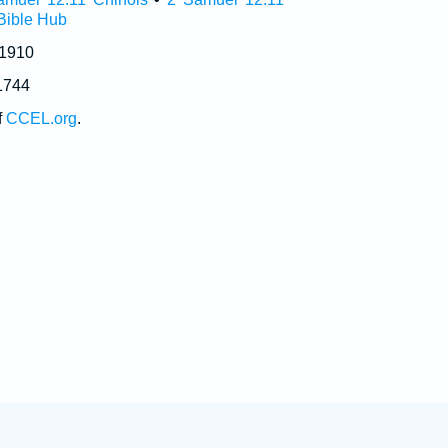
Bible Hub
 1910
1744
f
CCEL.org
.