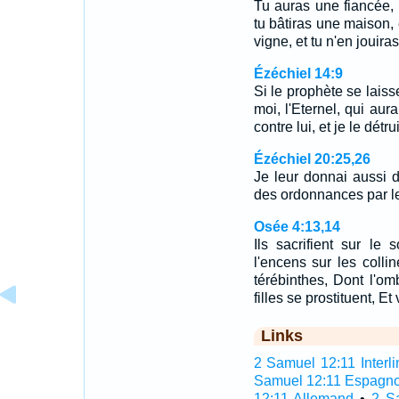
Tu auras une fiancée,
tu bâtiras une maison, 
vigne, et tu n'en jouira
Ézéchiel 14:9
Si le prophète se laiss
moi, l'Eternel, qui aur
contre lui, et je le dét
Ézéchiel 20:25,26
Je leur donnai aussi d
des ordonnances par le
Osée 4:13,14
Ils sacrifient sur le
l'encens sur les colli
térébinthes, Dont l'o
filles se prostituent, E
Links
2 Samuel 12:11 Interli
Samuel 12:11 Espagno
12:11 Allemand
•
2 S