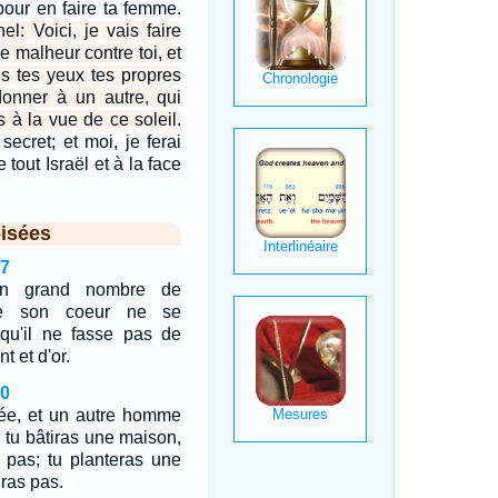
 pour en faire ta femme.
nel: Voici, je vais faire
le malheur contre toi, et
us tes yeux tes propres
onner à un autre, qui
 à la vue de ce soleil.
secret; et moi, je ferai
tout Israël et à la face
isées
17
 un grand nombre de
ue son coeur ne se
 qu'il ne fasse pas de
 et d'or.
30
cée, et un autre homme
 tu bâtiras une maison,
s pas; tu planteras une
iras pas.