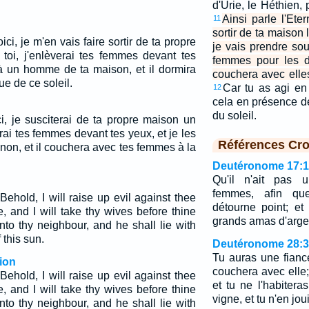
d'Urie, le Héthien,
Ainsi parle l'Eter
11
sortir de ta maison 
oici, je m'en vais faire sortir de ta propre
je vais prendre so
toi, j'enlèverai tes femmes devant tes
femmes pour les d
 à un homme de ta maison, et il dormira
couchera avec elles
e de ce soleil.
Car tu as agi en 
12
cela en présence de 
du soleil.
ici, je susciterai de ta propre maison un
drai tes femmes devant tes yeux, et je les
Références Cro
on, et il couchera avec tes femmes à la
Deutéronome 17:
Qu'il n'ait pas
femmes, afin q
ehold, I will raise up evil against thee
détourne point; et
, and I will take thy wives before thine
grands amas d'argent
to thy neighbour, and he shall lie with
 this sun.
Deutéronome 28:
Tu auras une fian
ion
couchera avec elle;
ehold, I will raise up evil against thee
et tu ne l'habitera
, and I will take thy wives before thine
vigne, et tu n'en jou
to thy neighbour, and he shall lie with