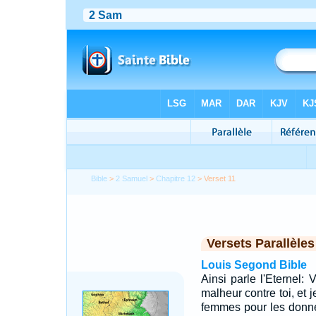
Bible
>
2 Samuel
>
Chapitre 12
> Verset 11
Versets Parallèles
Louis Segond Bible
Ainsi parle l'Eternel: V
malheur contre toi, et 
femmes pour les donne