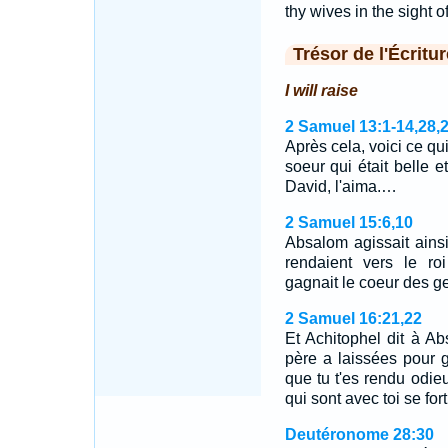
thy wives in the sight of
Trésor de l'Écritur
I will raise
2 Samuel 13:1-14,28,
Après cela, voici ce qui
soeur qui était belle e
David, l'aima.…
2 Samuel 15:6,10
Absalom agissait ainsi
rendaient vers le ro
gagnait le coeur des g
2 Samuel 16:21,22
Et Achitophel dit à A
père a laissées pour g
que tu t'es rendu odie
qui sont avec toi se for
Deutéronome 28:30