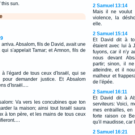
 this sun.
2 Samuel 13:14
Mais il ne voulut p
e
violence, la désh
elle.
2 Samuel 15:14
29
Et David dit à to
 arriva. Absalom, fils de David, avait une
étaient avec lui à
t qui s'appelait Tamar; et Amnon, fils de
fuyons, car il n'y 
nous devant Abs
partir; sinon, il 
atteindre, et il no
 à l'égard de tous ceux d'Israël, qui se
malheur et frappera
i pour demander justice. Et Absalom
de l'épée.
ens d'Israël.…
2 Samuel 16:11
Et David dit à Ab
bsalom: Va vers les concubines que ton
serviteurs: Voici, m
arder la maison; ainsi tout Israël saura
mes entrailles, en
ux à ton père, et les mains de tous ceux
forte raison ce Be
tifieront.…
qu'il maudisse, car l'
2 Samuel 16:21