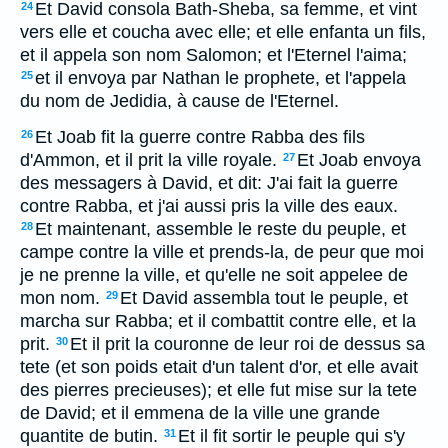
Et David consola Bath-Sheba, sa femme, et vint
24
vers elle et coucha avec elle; et elle enfanta un fils,
et il appela son nom Salomon; et l'Eternel l'aima;
et il envoya par Nathan le prophete, et l'appela
25
du nom de Jedidia, à cause de l'Eternel.
Et Joab fit la guerre contre Rabba des fils
26
d'Ammon, et il prit la ville royale.
Et Joab envoya
27
des messagers à David, et dit: J'ai fait la guerre
contre Rabba, et j'ai aussi pris la ville des eaux.
Et maintenant, assemble le reste du peuple, et
28
campe contre la ville et prends-la, de peur que moi
je ne prenne la ville, et qu'elle ne soit appelee de
mon nom.
Et David assembla tout le peuple, et
29
marcha sur Rabba; et il combattit contre elle, et la
prit.
Et il prit la couronne de leur roi de dessus sa
30
tete (et son poids etait d'un talent d'or, et elle avait
des pierres precieuses); et elle fut mise sur la tete
de David; et il emmena de la ville une grande
quantite de butin.
Et il fit sortir le peuple qui s'y
31