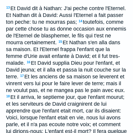
Et David dit à Nathan: J'ai peche contre l'Eternel.
13
Et Nathan dit à David: Aussi l'Eternel a fait passer
ton peche: tu ne mourras pas;
toutefois, comme
14
par cette chose tu as donne occasion aux ennemis
de l'Eternel de blasphemer, le fils qui t'est ne
mourra certainement.
Et Nathan s'en alla dans
15
sa maison. Et l'Eternel frappa l'enfant que la
femme d'Urie avait enfante à David; et il fut tres-
malade.
Et David supplia Dieu pour l'enfant, et
16
David jeuna; et il alla et passa la nuit couche sur la
terre.
Et les anciens de sa maison se leverent et
17
vinrent vers lui pour le faire lever de terre; mais il
ne voulut pas, et ne mangea pas le pain avec eux.
Et il arriva, le septieme jour, que l'enfant mourut;
18
et les serviteurs de David craignirent de lui
apprendre que l'enfant etait mort, car ils disaient:
Voici, lorsque l'enfant etait en vie, nous lui avons
parle, et il n'a pas ecoute notre voix; et comment
lui dirions-nous: L'enfant est-il mort? Il fera quelque