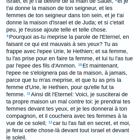
Israel, et je t'ai delivre de la main de Sauel,
et je
8
t'ai donne la maison de ton seigneur, et les
femmes de ton seigneur dans ton sein, et je t'ai
donne la maison d'Israel et de Juda; et si c'etait
peu, je t'eusse ajoute telle et telle chose.
Pourquoi as-tu meprise la parole de l'Eternel, en
9
faisant ce qui est mauvais à ses yeux? Tu as
frappe avec l'epee Urie, le Hethien; et sa femme,
tu l'as prise pour en faire ta femme, et lui tu l'as tue
par l'epee des fils d'Ammon.
Et maintenant,
10
l'epee ne s'eloignera pas de ta maison, à jamais,
parce que tu m'as meprise, et que tu as pris la
femme d'Urie, le Hethien, pour qu'elle fut ta
femme.
Ainsi dit l'Eternel: Voici, je susciterai de
11
ta propre maison un mal contre toi: je prendrai tes
femmes devant tes yeux, et je les donnerai à ton
compagnon, et il couchera avec tes femmes à la
vue de ce soleil;
car tu l'as fait en secret, et moi,
12
je ferai cette chose-là devant tout Israel et devant
le soleil.