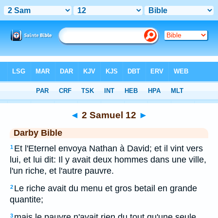
Bible
>
DAR
> 2 Samuel 12
◄
2 Samuel 12
►
Darby Bible
Et l'Eternel envoya Nathan à David; et il vint vers
1
lui, et lui dit: Il y avait deux hommes dans une ville,
l'un riche, et l'autre pauvre.
Le riche avait du menu et gros betail en grande
2
quantite;
mais le pauvre n'avait rien du tout qu'une seule
3