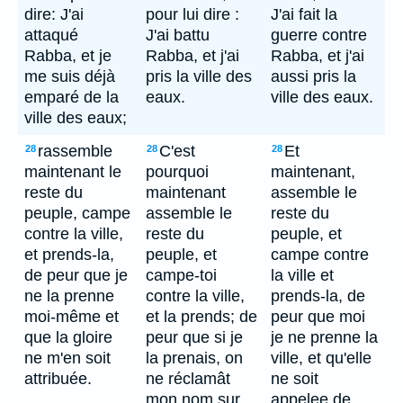
dire: J'ai
pour lui dire :
J'ai fait la
attaqué
J'ai battu
guerre contre
Rabba, et je
Rabba, et j'ai
Rabba, et j'ai
me suis déjà
pris la ville des
aussi pris la
emparé de la
eaux.
ville des eaux.
ville des eaux;
rassemble
C'est
Et
28
28
28
maintenant le
pourquoi
maintenant,
reste du
maintenant
assemble le
peuple, campe
assemble le
reste du
contre la ville,
reste du
peuple, et
et prends-la,
peuple, et
campe contre
de peur que je
campe-toi
la ville et
ne la prenne
contre la ville,
prends-la, de
moi-même et
et la prends; de
peur que moi
que la gloire
peur que si je
je ne prenne la
ne m'en soit
la prenais, on
ville, et qu'elle
attribuée.
ne réclamât
ne soit
mon nom sur
appelee de