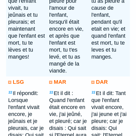
que l'enfant
pleuré pour
tu as pleure à
vivait, tu
l'amour de
cause de
jeûnais et tu
l'enfant,
l'enfant,
pleurais; et
lorsqu'il était
pendant qu'il
maintenant
encore en vie,
etait en vie; et
que l'enfant est
et après que
quand l'enfant
mort, tu te
l'enfant est
est mort, tu te
lèves et tu
mort, tu t'es
leves et tu
manges!
levé, et tu as
manges.
mangé de la
viande.
LSG
MAR
DAR
Il répondit:
Et il dit :
Et il dit: Tant
22
22
22
Lorsque
Quand l'enfant
que l'enfant
l'enfant vivait
était encore en
vivait encore,
encore, je
vie, j'ai jeûné,
j'ai jeune et j'ai
jeûnais et je
et pleuré; car je
pleure; car je
pleurais, car je
disais : Qui sait
disais: Qui
disais: Qui sait
si l'Eternel aura
sait: l'Eternel