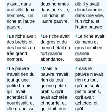
y avait dans
deux hommes
dit: Il y avait
une ville deux
dans une ville,
deux hommes
hommes, l'un
l'un riche, et
dans une ville,
riche et l'autre
l'autre pauvre.
l'un riche, et
pauvre.
l'autre pauvre.
Le riche avait
Le riche avait
Le riche avait
2
2
2
des brebis et
du gros et du
du menu et
des boeufs en
menu bétail en
gros betail en
très grand
fort grande
grande
nombre.
abondance.
quantite;
Le pauvre
Mais le
mais le
3
3
3
n'avait rien du
pauvre n'avait
pauvre n'avait
tout qu'une
rien du tout
rien du tout
petite brebis,
qu'une petite
qu'une seule
qu'il avait
brebis, qu'il
petite brebis,
achetée; il la
avait achetée
qu'il avait
nourrissait, et
et nourrie, et
achetee, et
elle grandissait
qui était crue
qu'il