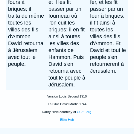
fours à
et il les fit
fer, et les fit
briques; il
passer par un
passer par un
traita de même
fourneau où
four à briques:
toutes les
l'on cuit les
il fit ainsi à
villes des fils
briques; il en fit
toutes les
d'Ammon.
ainsi à toutes
villes des fils
David retourna
les villes des
d'Ammon. Et
à Jérusalem
enfants de
David et tout le
avec tout le
Hammon. Puis
peuple s'en
peuple.
David s'en
retournerent à
retourna avec
Jerusalem.
tout le peuple à
Jérusalem.
Version Louis Segond 1910
La Bible David Martin 1744
Darby Bible courtesy of
CCEL.org
.
Bible Hub