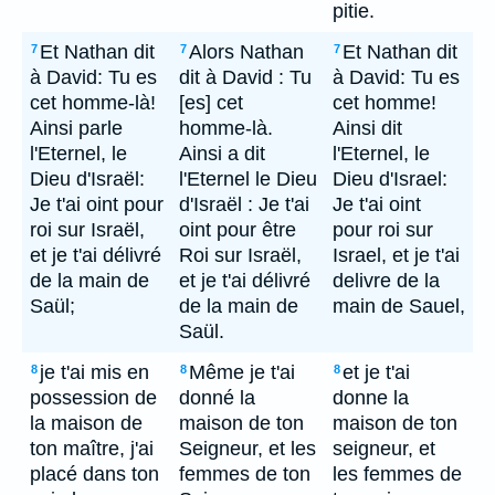
pitie.
Et Nathan dit
Alors Nathan
Et Nathan dit
7
7
7
à David: Tu es
dit à David : Tu
à David: Tu es
cet homme-là!
[es] cet
cet homme!
Ainsi parle
homme-là.
Ainsi dit
l'Eternel, le
Ainsi a dit
l'Eternel, le
Dieu d'Israël:
l'Eternel le Dieu
Dieu d'Israel:
Je t'ai oint pour
d'Israël : Je t'ai
Je t'ai oint
roi sur Israël,
oint pour être
pour roi sur
et je t'ai délivré
Roi sur Israël,
Israel, et je t'ai
de la main de
et je t'ai délivré
delivre de la
Saül;
de la main de
main de Sauel,
Saül.
je t'ai mis en
Même je t'ai
et je t'ai
8
8
8
possession de
donné la
donne la
la maison de
maison de ton
maison de ton
ton maître, j'ai
Seigneur, et les
seigneur, et
placé dans ton
femmes de ton
les femmes de