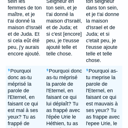
sein les
Seigneur en
ton seigneur
femmes de ton
ton sein, et je
dans ton sein,
maître, et je
t'ai donné la
et je t'ai donne
t'ai donné la
maison d'Israël,
la maison
maison d'Israël
et de Juda; et
d'Israel et de
et de Juda. Et
si c'est [encore]
Juda; et si
si cela eût été
peu, je t'eusse
c'etait peu, je
peu, j'y aurais
ajouté telle et
t'eusse ajoute
encore ajouté.
telle chose.
telle et telle
chose.
Pourquoi
Pourquoi donc
Pourquoi as-
9
9
9
donc as-tu
as-tu méprisé
tu meprise la
méprisé la
la parole de
parole de
parole de
l'Eternel, en
l'Eternel, en
l'Eternel, en
faisant ce qui
faisant ce qui
faisant ce qui
lui déplaît? Tu
est mauvais à
est mal à ses
as frappé avec
ses yeux? Tu
yeux? Tu as
l'épée Urie le
as frappe avec
frappé de
Héthien, tu as
l'epee Urie, le