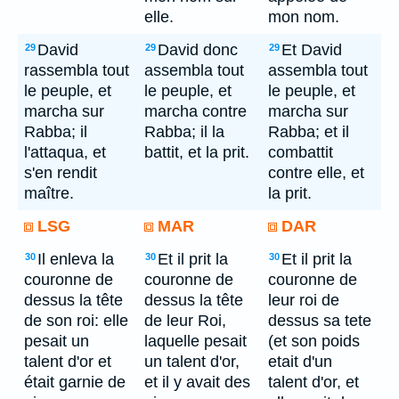
elle.
mon nom.
David
David donc
Et David
29
29
29
rassembla tout
assembla tout
assembla tout
le peuple, et
le peuple, et
le peuple, et
marcha sur
marcha contre
marcha sur
Rabba; il
Rabba; il la
Rabba; et il
l'attaqua, et
battit, et la prit.
combattit
s'en rendit
contre elle, et
maître.
la prit.
LSG
MAR
DAR
Il enleva la
Et il prit la
Et il prit la
30
30
30
couronne de
couronne de
couronne de
dessus la tête
dessus la tête
leur roi de
de son roi: elle
de leur Roi,
dessus sa tete
pesait un
laquelle pesait
(et son poids
talent d'or et
un talent d'or,
etait d'un
était garnie de
et il y avait des
talent d'or, et