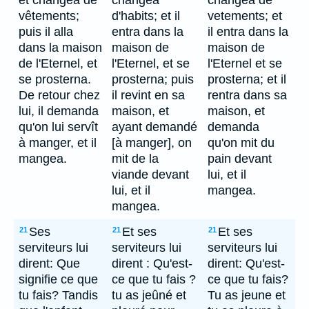
et changea de
changea
changea de
vêtements;
d'habits; et il
vetements; et
puis il alla
entra dans la
il entra dans la
dans la maison
maison de
maison de
de l'Eternel, et
l'Eternel, et se
l'Eternel et se
se prosterna.
prosterna; puis
prosterna; et il
De retour chez
il revint en sa
rentra dans sa
lui, il demanda
maison, et
maison, et
qu'on lui servît
ayant demandé
demanda
à manger, et il
[à manger], on
qu'on mit du
mangea.
mit de la
pain devant
viande devant
lui, et il
lui, et il
mangea.
mangea.
Ses
Et ses
Et ses
21
21
21
serviteurs lui
serviteurs lui
serviteurs lui
dirent: Que
dirent : Qu'est-
dirent: Qu'est-
signifie ce que
ce que tu fais ?
ce que tu fais?
tu fais? Tandis
tu as jeûné et
Tu as jeune et