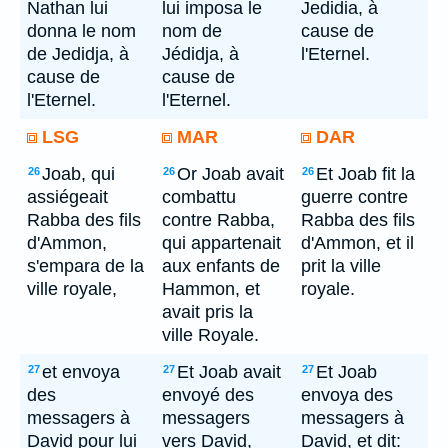
Nathan lui
lui imposa le
Jedidia, à
donna le nom
nom de
cause de
de Jedidja, à
Jédidja, à
l'Eternel.
cause de
cause de
l'Eternel.
l'Eternel.
LSG
MAR
DAR
Joab, qui
Or Joab avait
Et Joab fit la
26
26
26
assiégeait
combattu
guerre contre
Rabba des fils
contre Rabba,
Rabba des fils
d'Ammon,
qui appartenait
d'Ammon, et il
s'empara de la
aux enfants de
prit la ville
ville royale,
Hammon, et
royale.
avait pris la
ville Royale.
et envoya
Et Joab avait
Et Joab
27
27
27
des
envoyé des
envoya des
messagers à
messagers
messagers à
David pour lui
vers David,
David, et dit: