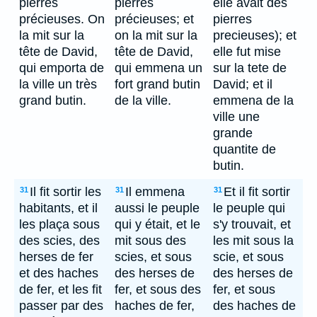
pierres
pierres
elle avait des
précieuses. On
précieuses; et
pierres
la mit sur la
on la mit sur la
precieuses); et
tête de David,
tête de David,
elle fut mise
qui emporta de
qui emmena un
sur la tete de
la ville un très
fort grand butin
David; et il
grand butin.
de la ville.
emmena de la
ville une
grande
quantite de
butin.
Il fit sortir les
Il emmena
Et il fit sortir
31
31
31
habitants, et il
aussi le peuple
le peuple qui
les plaça sous
qui y était, et le
s'y trouvait, et
des scies, des
mit sous des
les mit sous la
herses de fer
scies, et sous
scie, et sous
et des haches
des herses de
des herses de
de fer, et les fit
fer, et sous des
fer, et sous
passer par des
haches de fer,
des haches de