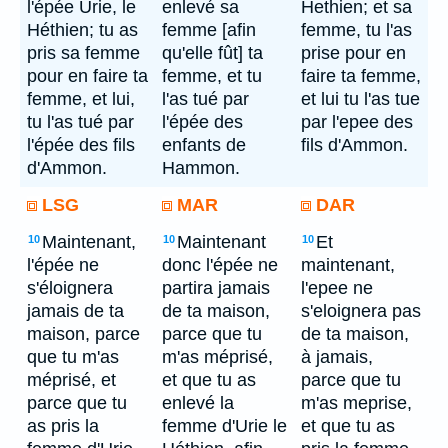
l'épée Urie, le
enlevé sa
Hethien; et sa
Héthien; tu as
femme [afin
femme, tu l'as
pris sa femme
qu'elle fût] ta
prise pour en
pour en faire ta
femme, et tu
faire ta femme,
femme, et lui,
l'as tué par
et lui tu l'as tue
tu l'as tué par
l'épée des
par l'epee des
l'épée des fils
enfants de
fils d'Ammon.
d'Ammon.
Hammon.
LSG
MAR
DAR
Maintenant,
Maintenant
Et
10
10
10
l'épée ne
donc l'épée ne
maintenant,
s'éloignera
partira jamais
l'epee ne
jamais de ta
de ta maison,
s'eloignera pas
maison, parce
parce que tu
de ta maison,
que tu m'as
m'as méprisé,
à jamais,
méprisé, et
et que tu as
parce que tu
parce que tu
enlevé la
m'as meprise,
as pris la
femme d'Urie le
et que tu as