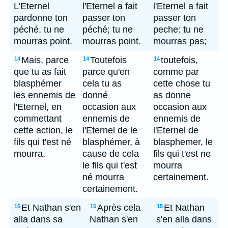
L'Eternel
l'Eternel a fait
l'Eternel a fait
pardonne ton
passer ton
passer ton
péché, tu ne
péché; tu ne
peche: tu ne
mourras point.
mourras point.
mourras pas;
Mais, parce
Toutefois
toutefois,
14
14
14
que tu as fait
parce qu'en
comme par
blasphémer
cela tu as
cette chose tu
les ennemis de
donné
as donne
l'Eternel, en
occasion aux
occasion aux
commettant
ennemis de
ennemis de
cette action, le
l'Eternel de le
l'Eternel de
fils qui t'est né
blasphémer, à
blasphemer, le
mourra.
cause de cela
fils qui t'est ne
le fils qui t'est
mourra
né mourra
certainement.
certainement.
Et Nathan s'en
Après cela
Et Nathan
15
15
15
alla dans sa
Nathan s'en
s'en alla dans