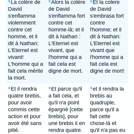
La colère de
Alors la colère
Et la colere
5
5
5
David
de David
de David
s'enflamma
s'enflamma fort
s'embrasa fort
violemment
contre cet
contre
contre cet
homme-là; et il
l'homme; et il
homme, et il
dit à Nathan :
dit à Nathan:
dit à Nathan:
L'Eternel est
L'Eternel est
L'Eternel est
vivant, que
vivant que
vivant!
l'homme qui a
l'homme qui a
L'homme qui a
fait cela est
fait cela est
fait cela mérite
digne de mort.
digne de mort!
la mort.
Et il rendra
Et parce qu'il
et il rendra la
6
6
6
quatre brebis,
a fait cela, et
brebis au
pour avoir
qu'il n'a point
quadruple,
commis cette
épargné [cette
parce qu'il a
action et pour
brebis], pour
fait cette
avoir été sans
une brebis il en
chose-là et
pitié.
rendra quatre.
qu'il n'a pas eu