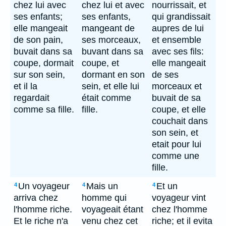
chez lui avec
chez lui et avec
nourrissait, et
ses enfants;
ses enfants,
qui grandissait
elle mangeait
mangeant de
aupres de lui
de son pain,
ses morceaux,
et ensemble
buvait dans sa
buvant dans sa
avec ses fils:
coupe, dormait
coupe, et
elle mangeait
sur son sein,
dormant en son
de ses
et il la
sein, et elle lui
morceaux et
regardait
était comme
buvait de sa
comme sa fille.
fille.
coupe, et elle
couchait dans
son sein, et
etait pour lui
comme une
fille.
Un voyageur
Mais un
Et un
4
4
4
arriva chez
homme qui
voyageur vint
l'homme riche.
voyageait étant
chez l'homme
Et le riche n'a
venu chez cet
riche; et il evita