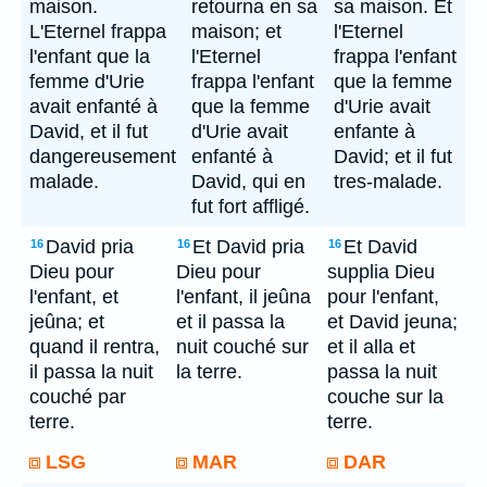
maison.
retourna en sa
sa maison. Et
L'Eternel frappa
maison; et
l'Eternel
l'enfant que la
l'Eternel
frappa l'enfant
femme d'Urie
frappa l'enfant
que la femme
avait enfanté à
que la femme
d'Urie avait
David, et il fut
d'Urie avait
enfante à
dangereusement
enfanté à
David; et il fut
malade.
David, qui en
tres-malade.
fut fort affligé.
David pria
Et David pria
Et David
16
16
16
Dieu pour
Dieu pour
supplia Dieu
l'enfant, et
l'enfant, il jeûna
pour l'enfant,
jeûna; et
et il passa la
et David jeuna;
quand il rentra,
nuit couché sur
et il alla et
il passa la nuit
la terre.
passa la nuit
couché par
couche sur la
terre.
terre.
LSG
MAR
DAR