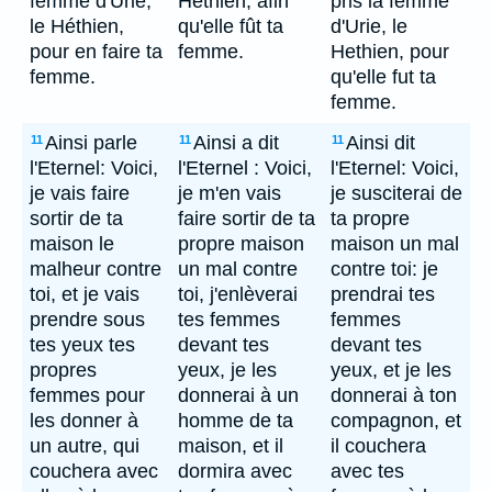
femme d'Urie,
Héthien, afin
pris la femme
le Héthien,
qu'elle fût ta
d'Urie, le
pour en faire ta
femme.
Hethien, pour
femme.
qu'elle fut ta
femme.
Ainsi parle
Ainsi a dit
Ainsi dit
11
11
11
l'Eternel: Voici,
l'Eternel : Voici,
l'Eternel: Voici,
je vais faire
je m'en vais
je susciterai de
sortir de ta
faire sortir de ta
ta propre
maison le
propre maison
maison un mal
malheur contre
un mal contre
contre toi: je
toi, et je vais
toi, j'enlèverai
prendrai tes
prendre sous
tes femmes
femmes
tes yeux tes
devant tes
devant tes
propres
yeux, je les
yeux, et je les
femmes pour
donnerai à un
donnerai à ton
les donner à
homme de ta
compagnon, et
un autre, qui
maison, et il
il couchera
couchera avec
dormira avec
avec tes