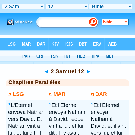
Bible
> 2 Samuel 12
◄
2 Samuel 12
►
Chapitres Parallèles
LSG
MAR
DAR
L'Eternel
Et l'Eternel
Et l'Eternel
1
1
1
envoya Nathan
envoya Nathan
envoya
vers David. Et
à David, lequel
Nathan à
Nathan vint à
vint à lui, et lui
David; et il vint
lui, et lui dit: Il
dit : Il y avait
vers lui, et lui