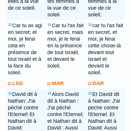
elles à la vue
tes femmes à
femmes à la
de ce soleil.
la vue de ce
vue de ce
soleil.
soleil;
Car tu as agi
Car tu l'as fait
car tu l'as fait
12
12
12
en secret; et
en secret, mais
en secret, et
moi, je ferai
moi, je le ferai
moi, je ferai
cela en
en la présence
cette chose-là
présence de
de tout Israël,
devant tout
tout Israël et à
et devant le
Israel et
la face du
soleil.
devant le
soleil.
soleil.
LSG
MAR
DAR
David dit à
Alors David
Et David dit
13
13
13
Nathan: J'ai
dit à Nathan :
à Nathan: J'ai
péché contre
J'ai péché
peche contre
l'Eternel! Et
contre l'Eternel;
l'Eternel. Et
Nathan dit à
et Nathan dit à
Nathan dit à
David:
David : Aussi
David: Aussi