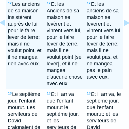
Les anciens
Et les
Et les
17
17
17
de sa maison
Anciens de sa
anciens de sa
insistèrent
maison se
maison se
auprès de lui
levèrent et
leverent et
pour le faire
vinrent vers lui,
vinrent vers lui
lever de terre;
pour le faire
pour le faire
mais il ne
lever de terre,
lever de terre;
voulut point, et
mais il ne
mais il ne
il ne mangea
voulut point [se
voulut pas, et
rien avec eux.
lever], et il ne
ne mangea
mangea
pas le pain
d'aucune chose
avec eux.
avec eux.
Le septième
Et il arriva
Et il arriva, le
18
18
18
jour, l'enfant
que l'enfant
septieme jour,
mourut. Les
mourut le
que l'enfant
serviteurs de
septième jour,
mourut; et les
David
et les
serviteurs de
craignaient de
serviteurs de
David