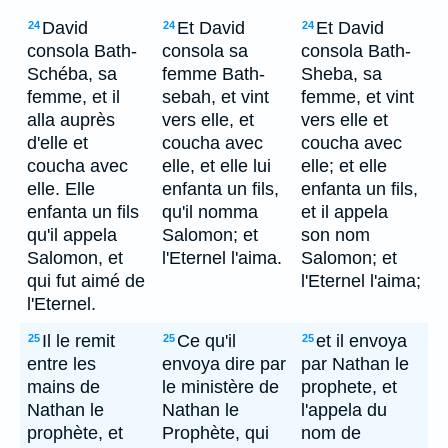
David
Et David
Et David
24
24
24
consola Bath-
consola sa
consola Bath-
Schéba, sa
femme Bath-
Sheba, sa
femme, et il
sebah, et vint
femme, et vint
alla auprès
vers elle, et
vers elle et
d'elle et
coucha avec
coucha avec
coucha avec
elle, et elle lui
elle; et elle
elle. Elle
enfanta un fils,
enfanta un fils,
enfanta un fils
qu'il nomma
et il appela
qu'il appela
Salomon; et
son nom
Salomon, et
l'Eternel l'aima.
Salomon; et
qui fut aimé de
l'Eternel l'aima;
l'Eternel.
Il le remit
Ce qu'il
et il envoya
25
25
25
entre les
envoya dire par
par Nathan le
mains de
le ministère de
prophete, et
Nathan le
Nathan le
l'appela du
prophète, et
Prophète, qui
nom de