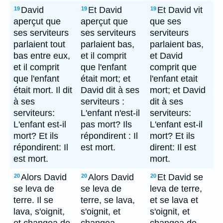
David
Et David
Et David vit
19
19
19
aperçut que
aperçut que
que ses
ses serviteurs
ses serviteurs
serviteurs
parlaient tout
parlaient bas,
parlaient bas,
bas entre eux,
et il comprit
et David
et il comprit
que l'enfant
comprit que
que l'enfant
était mort; et
l'enfant etait
était mort. Il dit
David dit à ses
mort; et David
à ses
serviteurs :
dit à ses
serviteurs:
L'enfant n'est-il
serviteurs:
L'enfant est-il
pas mort? Ils
L'enfant est-il
mort? Et ils
répondirent : Il
mort? Et ils
répondirent: Il
est mort.
dirent: Il est
est mort.
mort.
Alors David
Alors David
Et David se
20
20
20
se leva de
se leva de
leva de terre,
terre. Il se
terre, se lava,
et se lava et
lava, s'oignit,
s'oignit, et
s'oignit, et