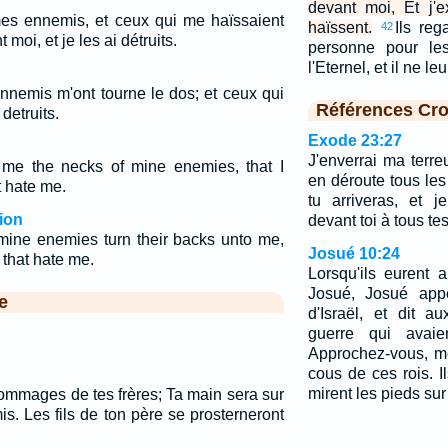
devant moi, Et j'
mes ennemis, et ceux qui me haïssaient
haïssent.
Ils reg
42
moi, et je les ai détruits.
personne pour les
l'Eternel, et il ne 
ennemis m'ont tourne le dos; et ceux qui
Références Cro
detruits.
Exode 23:27
J'enverrai ma terreu
 me the necks of mine enemies, that I
en déroute tous le
t hate me.
tu arriveras, et j
ion
devant toi à tous te
ine enemies turn their backs unto me,
Josué 10:24
m that hate me.
Lorsqu'ils eurent
Josué, Josué app
e
d'Israël, et dit 
guerre qui avaie
Approchez-vous, me
cous de ces rois. Il
mirent les pieds sur
hommages de tes frères; Ta main sera sur
s. Les fils de ton père se prosterneront