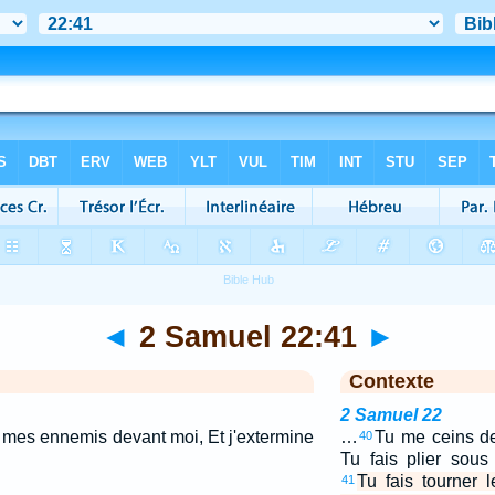
◄
2 Samuel 22:41
►
Contexte
2 Samuel 22
à mes ennemis devant moi, Et j'extermine
…
Tu me ceins de
40
Tu fais plier sou
Tu fais tourner
41