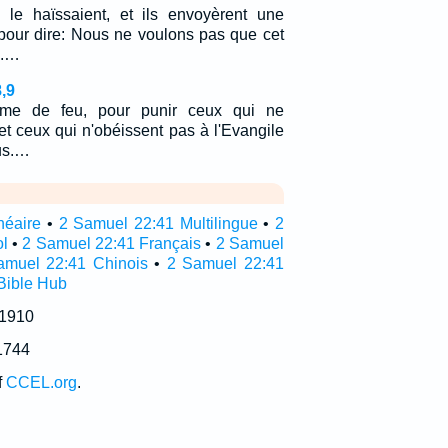
 le haïssaient, et ils envoyèrent une
pour dire: Nous ne voulons pas que cet
s.…
,9
mme de feu, pour punir ceux qui ne
t ceux qui n'obéissent pas à l'Evangile
us.…
néaire
•
2 Samuel 22:41 Multilingue
•
2
l
•
2 Samuel 22:41 Français
•
2 Samuel
amuel 22:41 Chinois
•
2 Samuel 22:41
Bible Hub
 1910
1744
f
CCEL.org
.