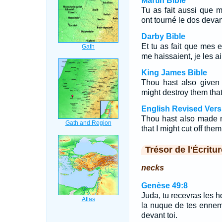
Martin Bible
Tu as fait aussi que 
ont tourné le dos devant 
Darby Bible
Et tu as fait que mes 
me haissaient, je les ai 
King James Bible
Thou hast also given
might destroy them tha
English Revised Vers
Thou hast also made m
that I might cut off the
Trésor de l'Écritur
necks
Genèse 49:8
Juda, tu recevras les 
la nuque de tes ennemi
devant toi.