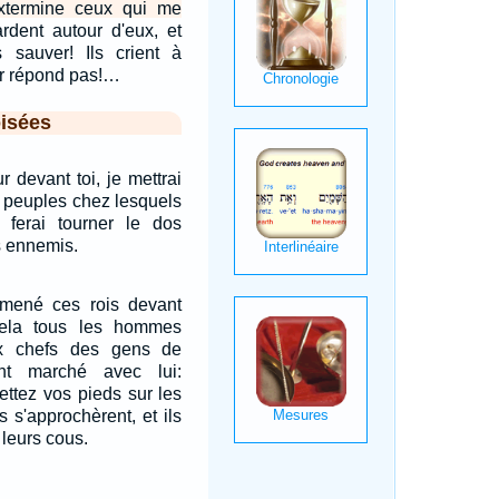
extermine ceux qui me
ardent autour d'eux, et
 sauver! Ils crient à
leur répond pas!…
isées
r devant toi, je mettrai
s peuples chez lesquels
e ferai tourner le dos
s ennemis.
 amené ces rois devant
ela tous les hommes
aux chefs des gens de
nt marché avec lui:
ttez vos pieds sur les
s s'approchèrent, et ils
 leurs cous.