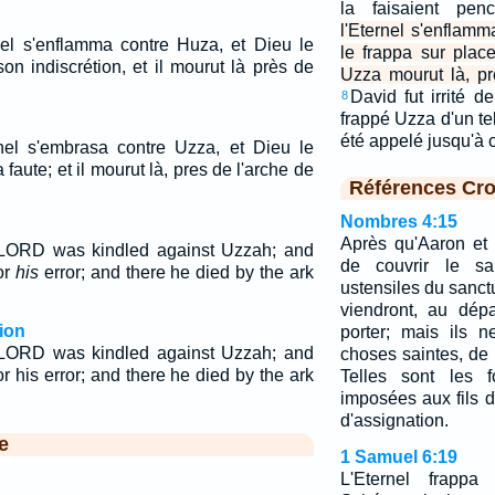
la faisaient pen
l'Eternel s'enflam
rnel s'enflamma contre Huza, et Dieu le
le frappa sur plac
on indiscrétion, et il mourut là près de
Uzza mourut là, pr
David fut irrité d
8
frappé Uzza d'un tel
été appelé jusqu'à 
rnel s'embrasa contre Uzza, et Dieu le
faute; et il mourut là, pres de l'arche de
Références Cro
Nombres 4:15
Après qu'Aaron et 
 LORD was kindled against Uzzah; and
de couvrir le sa
or
his
error; and there he died by the ark
ustensiles du sanctu
viendront, au dép
ion
porter; mais ils n
 LORD was kindled against Uzzah; and
choses saintes, de 
 his error; and there he died by the ark
Telles sont les f
imposées aux fils 
d'assignation.
e
1 Samuel 6:19
L'Eternel frapp