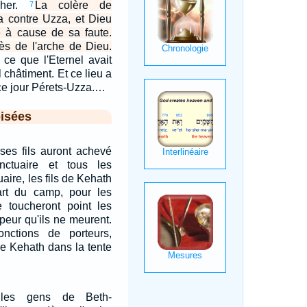
cher.
La colère de
7
ma contre Uzza, et Dieu
e à cause de sa faute.
ès de l'arche de Dieu.
e ce que l'Eternel avait
 châtiment. Et ce lieu a
ce jour Pérets-Uzza.…
isées
ses fils auront achevé
nctuaire et tous les
aire, les fils de Kehath
art du camp, pour les
e toucheront point les
peur qu'ils ne meurent.
onctions de porteurs,
de Kehath dans la tente
a les gens de Beth-