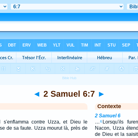
◄
2 Samuel 6:7
►
Contexte
2 Samuel 6
el s'enflamma contre Uzza, et Dieu le
…
Lorsqu'ils fure
6
se de sa faute. Uzza mourut là, près de
Nacon, Uzza étendi
de Dieu et la saisi