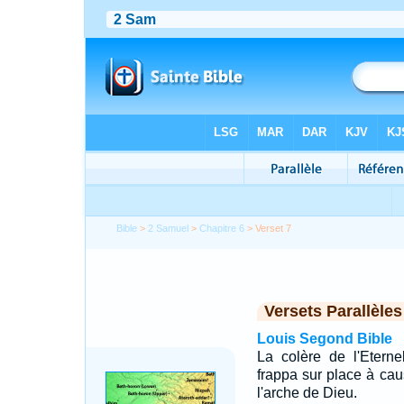
Bible
>
2 Samuel
>
Chapitre 6
> Verset 7
Versets Parallèles
Louis Segond Bible
La colère de l'Etern
frappa sur place à cau
l'arche de Dieu.