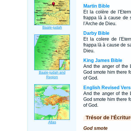
Martin Bible
Et la colère de l'Ete
frappa là à cause de s
l'Arche de Dieu.
Darby Bible
Et la colere de l'Ete
frappa là à cause de sa 
Dieu.
King James Bible
And the anger of the
God smote him there f
of God.
English Revised Vers
And the anger of the
God smote him there for
of God.
Trésor de l'Écritur
God smote