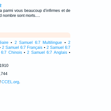
2
y a parmi vous beaucoup d'infirmes et de
nd nombre sont morts.…
éaire
•
2 Samuel 6:7 Multilingue
•
2
•
2 Samuel 6:7 Français
•
2 Samuel 6:7
6:7 Chinois
•
2 Samuel 6:7 Anglais
•
 1910
1744
f
CCEL.org
.