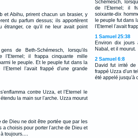
Schémesch, lorsqu'
de l'Eternel; il 
soixante-dix homm
b et Abihu, prirent chacun un brasier, y
le peuple fut dans 
èrent du parfum dessus; ils apportèrent
l'Eternel l'avait fra
u étranger, ce qu'il ne leur avait point
1 Samuel 25:38
Environ dix jours 
Nabal, et il mourut.
 gens de Beth-Schémesch, lorsqu'ils
e l'Eternel; il frappa cinquante mille
2 Samuel 6:8
rmi le peuple. Et le peuple fut dans la
David fut irrité de
 l'Eternel l'avait frappé d'une grande
frappé Uzza d'un tel
été appelé jusqu'à 
 s'enflamma contre Uzza, et l'Eternel le
t étendu la main sur l'arche. Uzza mourut
e de Dieu ne doit être portée que par les
es a choisis pour porter l'arche de Dieu et
e à toujours.…