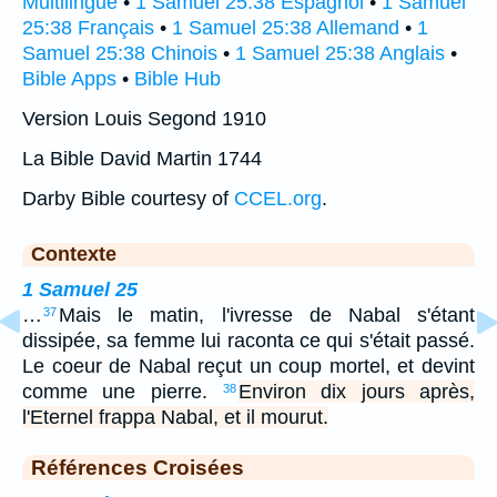
Multilingue
•
1 Samuel 25:38 Espagnol
•
1 Samuel
25:38 Français
•
1 Samuel 25:38 Allemand
•
1
Samuel 25:38 Chinois
•
1 Samuel 25:38 Anglais
•
Bible Apps
•
Bible Hub
Version Louis Segond 1910
La Bible David Martin 1744
Darby Bible courtesy of
CCEL.org
.
Contexte
1 Samuel 25
…
Mais le matin, l'ivresse de Nabal s'étant
37
dissipée, sa femme lui raconta ce qui s'était passé.
Le coeur de Nabal reçut un coup mortel, et devint
comme une pierre.
Environ dix jours après,
38
l'Eternel frappa Nabal, et il mourut.
Références Croisées