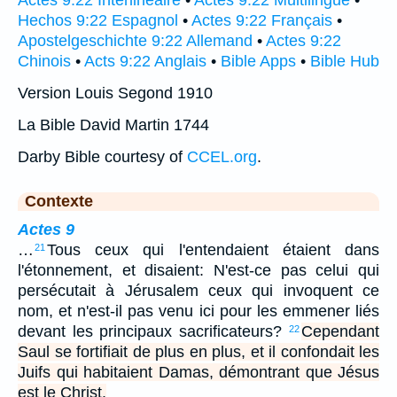
Actes 9:22 Interlinéaire
•
Actes 9:22 Multilingue
•
Hechos 9:22 Espagnol
•
Actes 9:22 Français
•
Apostelgeschichte 9:22 Allemand
•
Actes 9:22
Chinois
•
Acts 9:22 Anglais
•
Bible Apps
•
Bible Hub
Version Louis Segond 1910
La Bible David Martin 1744
Darby Bible courtesy of
CCEL.org
.
Contexte
Actes 9
…
Tous ceux qui l'entendaient étaient dans
21
l'étonnement, et disaient: N'est-ce pas celui qui
persécutait à Jérusalem ceux qui invoquent ce
nom, et n'est-il pas venu ici pour les emmener liés
devant les principaux sacrificateurs?
Cependant
22
Saul se fortifiait de plus en plus, et il confondait les
Juifs qui habitaient Damas, démontrant que Jésus
est le Christ.