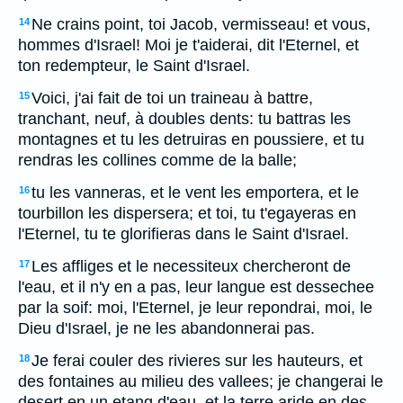
Ne crains point, toi Jacob, vermisseau! et vous,
14
hommes d'Israel! Moi je t'aiderai, dit l'Eternel, et
ton redempteur, le Saint d'Israel.
Voici, j'ai fait de toi un traineau à battre,
15
tranchant, neuf, à doubles dents: tu battras les
montagnes et tu les detruiras en poussiere, et tu
rendras les collines comme de la balle;
tu les vanneras, et le vent les emportera, et le
16
tourbillon les dispersera; et toi, tu t'egayeras en
l'Eternel, tu te glorifieras dans le Saint d'Israel.
Les affliges et le necessiteux chercheront de
17
l'eau, et il n'y en a pas, leur langue est dessechee
par la soif: moi, l'Eternel, je leur repondrai, moi, le
Dieu d'Israel, je ne les abandonnerai pas.
Je ferai couler des rivieres sur les hauteurs, et
18
des fontaines au milieu des vallees; je changerai le
desert en un etang d'eau, et la terre aride en des