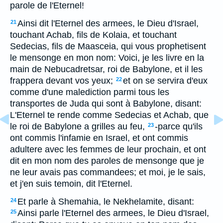
parole de l'Eternel!
Ainsi dit l'Eternel des armees, le Dieu d'Israel,
21
touchant Achab, fils de Kolaia, et touchant
Sedecias, fils de Maasceia, qui vous prophetisent
le mensonge en mon nom: Voici, je les livre en la
main de Nebucadretsar, roi de Babylone, et il les
frappera devant vos yeux;
et on se servira d'eux
22
comme d'une malediction parmi tous les
transportes de Juda qui sont à Babylone, disant:
L'Eternel te rende comme Sedecias et Achab, que
le roi de Babylone a grilles au feu,
-parce qu'ils
23
ont commis l'infamie en Israel, et ont commis
adultere avec les femmes de leur prochain, et ont
dit en mon nom des paroles de mensonge que je
ne leur avais pas commandees; et moi, je le sais,
et j'en suis temoin, dit l'Eternel.
Et parle à Shemahia, le Nekhelamite, disant:
24
Ainsi parle l'Eternel des armees, le Dieu d'Israel,
25