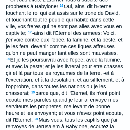
prophetes à Babylone!
Oui, ainsi dit l'Eternel
16
touchant le roi qui est assis sur le trone de David,
et touchant tout le peuple qui habite dans cette
ville, vos freres qui ne sont pas alles avec vous en
captivite;
-ainsi dit l'Eternel des armees: Voici,
17
j'envoie contre eux l'epee, la famine, et la peste, et
je les ferai devenir comme ces figues affreuses
qu'on ne peut manger tant elles sont mauvaises.
Et je les poursuivrai avec l'epee, avec la famine,
18
et avec la peste; et je les livrerai pour etre chasses
çà et là par tous les royaumes de la terre, -et à
l'execration, et à la desolation, et au sifflement, et à
l'opprobre, dans toutes les nations ou je les
chasserai;
parce que, dit l'Eternel, ils n'ont point
19
ecoute mes paroles quand je leur ai envoye mes
serviteurs les prophetes, me levant de bonne
heure et les envoyant; et vous n'avez point ecoute,
dit l'Eternel.
Mais vous, tous les captifs que j'ai
20
renvoyes de Jerusalem à Babylone, ecoutez la