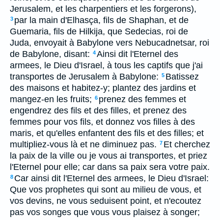
Jerusalem, et les charpentiers et les forgerons),
par la main d'Elhasça, fils de Shaphan, et de
3
Guemaria, fils de Hilkija, que Sedecias, roi de
Juda, envoyait à Babylone vers Nebucadnetsar, roi
de Babylone, disant:
Ainsi dit l'Eternel des
4
armees, le Dieu d'Israel, à tous les captifs que j'ai
transportes de Jerusalem à Babylone:
Batissez
5
des maisons et habitez-y; plantez des jardins et
mangez-en les fruits;
prenez des femmes et
6
engendrez des fils et des filles, et prenez des
femmes pour vos fils, et donnez vos filles à des
maris, et qu'elles enfantent des fils et des filles; et
multipliez-vous là et ne diminuez pas.
Et cherchez
7
la paix de la ville ou je vous ai transportes, et priez
l'Eternel pour elle; car dans sa paix sera votre paix.
Car ainsi dit l'Eternel des armees, le Dieu d'Israel:
8
Que vos prophetes qui sont au milieu de vous, et
vos devins, ne vous seduisent point, et n'ecoutez
pas vos songes que vous vous plaisez à songer;