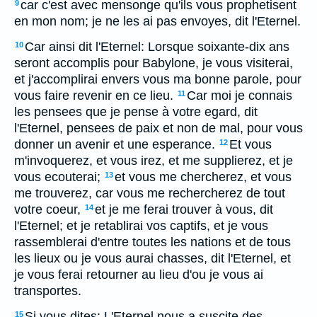
car c'est avec mensonge qu'ils vous prophetisent
9
en mon nom; je ne les ai pas envoyes, dit l'Eternel.
Car ainsi dit l'Eternel: Lorsque soixante-dix ans
10
seront accomplis pour Babylone, je vous visiterai,
et j'accomplirai envers vous ma bonne parole, pour
vous faire revenir en ce lieu.
Car moi je connais
11
les pensees que je pense à votre egard, dit
l'Eternel, pensees de paix et non de mal, pour vous
donner un avenir et une esperance.
Et vous
12
m'invoquerez, et vous irez, et me supplierez, et je
vous ecouterai;
et vous me chercherez, et vous
13
me trouverez, car vous me rechercherez de tout
votre coeur,
et je me ferai trouver à vous, dit
14
l'Eternel; et je retablirai vos captifs, et je vous
rassemblerai d'entre toutes les nations et de tous
les lieux ou je vous aurai chasses, dit l'Eternel, et
je vous ferai retourner au lieu d'ou je vous ai
transportes.
Si vous dites: L'Eternel nous a suscite des
15