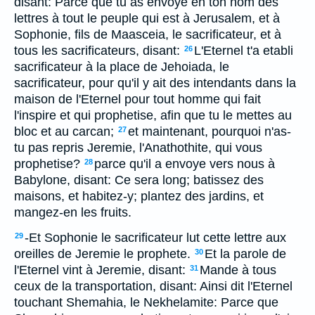
disant: Parce que tu as envoye en ton nom des
lettres à tout le peuple qui est à Jerusalem, et à
Sophonie, fils de Maasceia, le sacrificateur, et à
tous les sacrificateurs, disant:
L'Eternel t'a etabli
26
sacrificateur à la place de Jehoiada, le
sacrificateur, pour qu'il y ait des intendants dans la
maison de l'Eternel pour tout homme qui fait
l'inspire et qui prophetise, afin que tu le mettes au
bloc et au carcan;
et maintenant, pourquoi n'as-
27
tu pas repris Jeremie, l'Anathothite, qui vous
prophetise?
parce qu'il a envoye vers nous à
28
Babylone, disant: Ce sera long; batissez des
maisons, et habitez-y; plantez des jardins, et
mangez-en les fruits.
-Et Sophonie le sacrificateur lut cette lettre aux
29
oreilles de Jeremie le prophete.
Et la parole de
30
l'Eternel vint à Jeremie, disant:
Mande à tous
31
ceux de la transportation, disant: Ainsi dit l'Eternel
touchant Shemahia, le Nekhelamite: Parce que