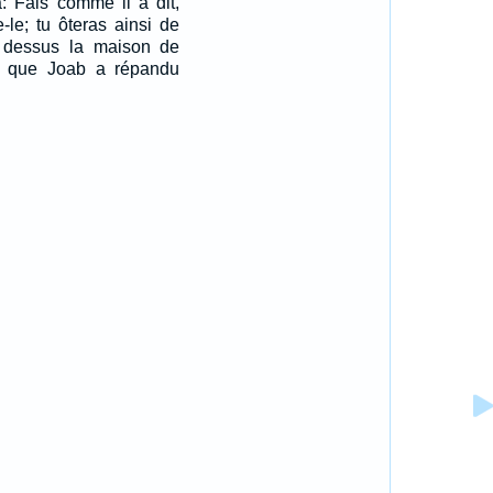
a: Fais comme il a dit,
e-le; tu ôteras ainsi de
 dessus la maison de
 que Joab a répandu