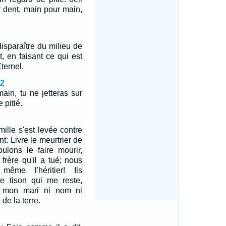
r dent, main pour main,
 disparaître du milieu de
t, en faisant ce qui est
Eternel.
12
main, tu ne jetteras sur
 pitié.
amille s'est levée contre
nt: Livre le meurtrier de
ulons le faire mourir,
frère qu'il a tué; nous
même l'héritier! Ils
 le tison qui me reste,
à mon mari ni nom ni
 de la terre.