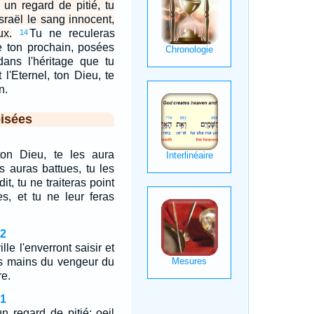
i un regard de pitié, tu
Israël le sang innocent,
ux.
Tu ne reculeras
14
e ton prochain, posées
dans l'héritage que tu
l'Eternel, ton Dieu, te
n.
isées
 ton Dieu, te les aura
es auras battues, tu les
it, tu ne traiteras point
es, et tu ne leur feras
12
lle l'enverront saisir et
les mains du vengeur du
re.
21
n regard de pitié: oeil