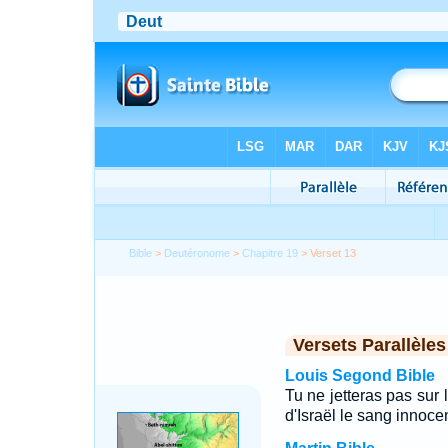
Bible
>
Deutéronome
>
Chapitre 19
> Verset 13
Versets Parallèles
Louis Segond Bible
Tu ne jetteras pas sur l
d'Israël le sang innocen