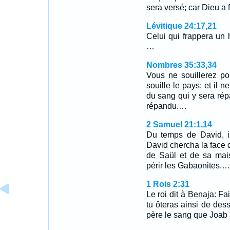
sera versé; car Dieu a 
Lévitique 24:17,21
Celui qui frappera un
…
Nombres 35:33,34
Vous ne souillerez po
souille le pays; et il 
du sang qui y sera rép
répandu.…
2 Samuel 21:1,14
Du temps de David, il
David chercha la face de
de Saül et de sa maiso
périr les Gabaonites.…
1 Rois 2:31
Le roi dit à Benaja: Fai
tu ôteras ainsi de de
père le sang que Joab