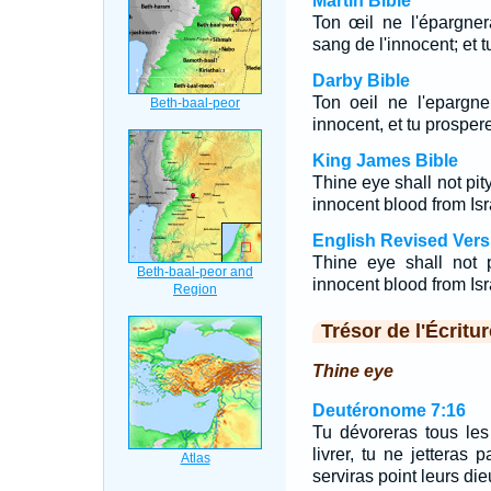
Martin Bible
Ton œil ne l'épargner
sang de l'innocent; et 
Darby Bible
Ton oeil ne l'epargne
innocent, et tu prosper
King James Bible
Thine eye shall not pit
innocent blood from Isra
English Revised Vers
Thine eye shall not 
innocent blood from Isra
Trésor de l'Écritur
Thine eye
Deutéronome 7:16
Tu dévoreras tous les
livrer, tu ne jetteras 
serviras point leurs die