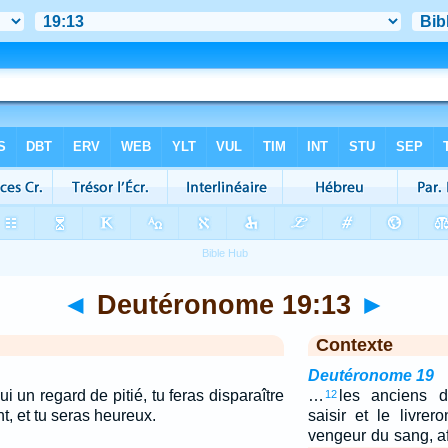
◄
Deutéronome 19:13
►
Contexte
Deutéronome 19
ui un regard de pitié, tu feras disparaître
…
les anciens de
12
t, et tu seras heureux.
saisir et le livre
vengeur du sang, af