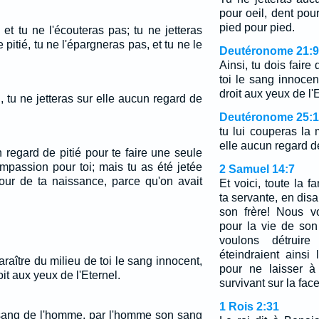
pour oeil, dent pou
pied pour pied.
 et tu ne l'écouteras pas; tu ne jetteras
 pitié, tu ne l'épargneras pas, et tu ne le
Deutéronome 21:9
Ainsi, tu dois faire
toi le sang innocen
droit aux yeux de l'
, tu ne jetteras sur elle aucun regard de
Deutéronome 25:
tu lui couperas la 
elle aucun regard de
n regard de pitié pour te faire une seule
mpassion pour toi; mais tu as été jetée
2 Samuel 14:7
our de ta naissance, parce qu'on avait
Et voici, toute la f
ta servante, en disa
son frère! Nous vo
pour la vie de son 
voulons détruire 
éteindraient ainsi
paraître du milieu de toi le sang innocent,
pour ne laisser 
oit aux yeux de l'Eternel.
survivant sur la face
1 Rois 2:31
 sang de l'homme, par l'homme son sang