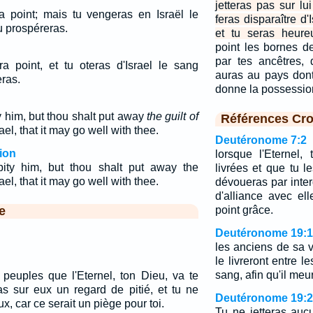
jetteras pas sur lu
a point; mais tu vengeras en Israël le
feras disparaître d'
tu prospéreras.
et tu seras heure
point les bornes d
par tes ancêtres, 
ra point, et tu oteras d'Israel le sang
auras au pays dont 
eras.
donne la possessio
y him, but thou shalt put away
the guilt of
Références Cro
el, that it may go well with thee.
Deutéronome 7:2
ion
lorsque l'Eternel,
pity him, but thou shalt put away the
livrées et que tu l
el, that it may go well with thee.
dévoueras par interd
d'alliance avec ell
e
point grâce.
Deutéronome 19:
les anciens de sa vi
le livreront entre 
sang, afin qu'il meu
 peuples que l'Eternel, ton Dieu, va te
pas sur eux un regard de pitié, et tu ne
Deutéronome 19:
ux, car ce serait un piège pour toi.
Tu ne jetteras aucu