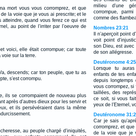
milieu d'une gén
 ma mort vous vous corromprez, et que
corrompue, parmi 
e la voie que je vous ai prescrite; et le
comme des flambea
s atteindre, quand vous ferez ce qui est
el, au point de l'irriter par l'oeuvre de
Nombres 23:21
Il n'aperçoit point d
voit point d'injusti
son Dieu, est avec lu
et voici, elle était corrompue; car toute
de son allégresse.
voie sur la terre.
Deutéronome 4:25
Lorsque tu auras
 Va, descends; car ton peuple, que tu as
enfants de tes enf
ypte, s'est corrompu.
depuis longtemps 
vous corrompez, si
taillées, des repr
ge, ils se corrompaient de nouveau plus
ce soit, si vous fa
nt après d'autres dieux pour les servir et
yeux de l'Eternel, vot
eux, et ils persévéraient dans la même
ndurcissement.
Deutéronome 31:
Car je sais qu'ap
corromprez, et que
cheresse, au peuple chargé d'iniquités,
de la voie que je v