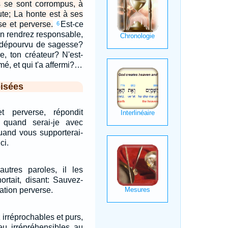
ls se sont corrompus, à
aute; La honte est à ses
se et perverse.
Est-ce
6
en rendrez responsable,
 dépourvu de sagesse?
re, ton créateur? N'est-
rmé, et qui t'a affermi?…
isées
t perverse, répondit
 quand serai-je avec
uand vous supporterai-
ci.
autres paroles, il les
hortait, disant: Sauvez-
ation perverse.
 irréprochables et purs,
eu irrépréhensibles au