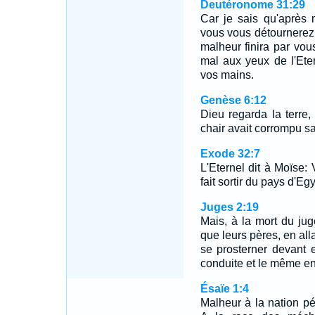
Deutéronome 31:29
Car je sais qu'après
vous vous détournerez d
malheur finira par vou
mal aux yeux de l'Etern
vos mains.
Genèse 6:12
Dieu regarda la terre, 
chair avait corrompu sa 
Exode 32:7
L'Eternel dit à Moïse:
fait sortir du pays d'Eg
Juges 2:19
Mais, à la mort du ju
que leurs pères, en alla
se prosterner devant 
conduite et le même e
Ésaïe 1:4
Malheur à la nation pé