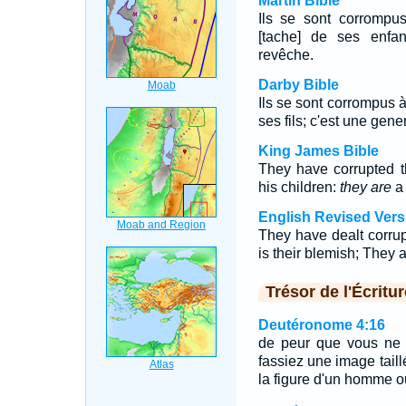
Martin Bible
Ils se sont corrompus
[tache] de ses enfan
revêche.
Darby Bible
Ils se sont corrompus à
ses fils; c'est une gene
King James Bible
They have corrupted t
his children:
they are
a 
English Revised Vers
They have dealt corrupt
is their blemish; They 
Trésor de l'Écritur
Deutéronome 4:16
de peur que vous ne 
fassiez une image taill
la figure d'un homme 