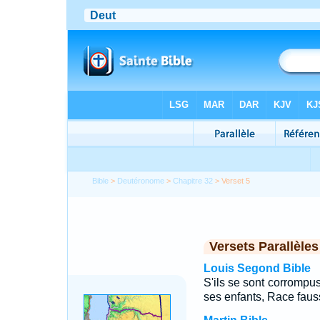
Bible
>
Deutéronome
>
Chapitre 32
> Verset 5
Versets Parallèles
Louis Segond Bible
S'ils se sont corrompus,
ses enfants, Race faus