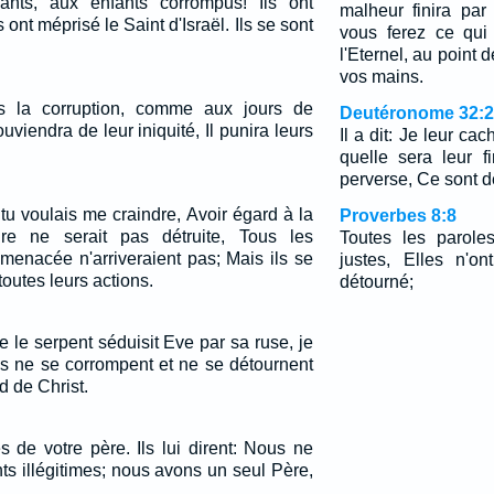
nts, aux enfants corrompus! Ils ont
malheur finira par
 ont méprisé le Saint d'Israël. Ils se sont
vous ferez ce qui
l'Eternel, au point de
vos mains.
s la corruption, comme aux jours de
Deutéronome 32:
uviendra de leur iniquité, Il punira leurs
Il a dit: Je leur ca
quelle sera leur f
perverse, Ce sont de
tu voulais me craindre, Avoir égard à la
Proverbes 8:8
re ne serait pas détruite, Tous les
Toutes les parol
 menacée n'arriveraient pas; Mais ils se
justes, Elles n'o
toutes leurs actions.
détourné;
 le serpent séduisit Eve par sa ruse, je
s ne se corrompent et ne se détournent
rd de Christ.
s de votre père. Ils lui dirent: Nous ne
s illégitimes; nous avons un seul Père,