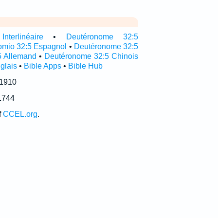
terlinéaire
•
Deutéronome 32:5
omio 32:5 Espagnol
•
Deutéronome 32:5
5 Allemand
•
Deutéronome 32:5 Chinois
glais
•
Bible Apps
•
Bible Hub
 1910
1744
f
CCEL.org
.