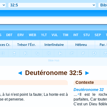
◄
Deutéronome 32:5
►
Contexte
Deutéronome 32
 à lui n'est point la faute; La honte est à
…
Il est le roch
4
se et perverse.
parfaites, Car toute
C'est un Dieu fidèle