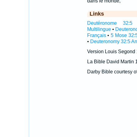
dans le monde,
Links
Deutéronome 32:5 In
Multilingue
•
Deuteron
Français
•
5 Mose 32:
•
Deuteronomy 32:5 An
Version Louis Segond
La Bible David Martin 
Darby Bible courtesy o