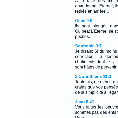
A la race des mécha
abandonné l'Eternel, ils
retirés en arrière...
Osée 9:9
Ils sont plongés dan
Guibea; L'Eternel se so
péchés.
Sophonie 3:7
Je disais: Si du moins 
correction, Ta demeu
châtiments dont je t'ai
sont hâtés de pervertir 
2 Corinthiens 11:3
Toutefois, de même que
crains que vos pensée
de la simplicité à l'éga
Jean 8:41
Vous faites les oeuvre
sommes pas des enfant
Dieu.