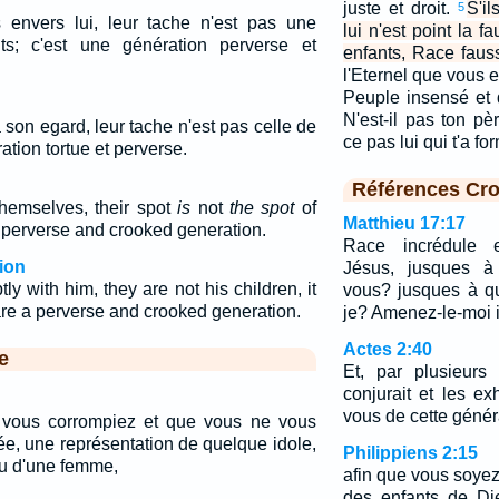
juste et droit.
S'i
5
 envers lui, leur tache n'est pas une
lui n'est point la f
ts; c'est une génération perverse et
enfants, Race faus
l'Eternel que vous 
Peuple insensé et
N'est-il pas ton pè
 son egard, leur tache n'est pas celle de
ce pas lui qui t'a fo
ration tortue et perverse.
Références Cro
hemselves, their spot
is
not
the spot
of
Matthieu 17:17
perverse and crooked generation.
Race incrédule e
ion
Jésus, jusques à
ly with him, they are not his children, it
vous? jusques à q
are a perverse and crooked generation.
je? Amenez-le-moi i
Actes 2:40
e
Et, par plusieurs 
conjurait et les ex
vous de cette génér
vous corrompiez et que vous ne vous
ée, une représentation de quelque idole,
Philippiens 2:15
ou d'une femme,
afin que vous soyez
des enfants de Di