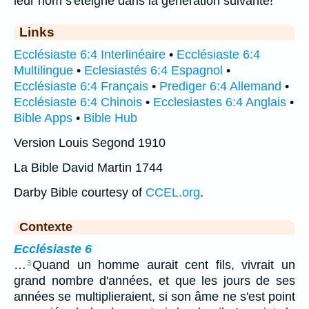
leur nom s'éteigne dans la génération suivante!
Links
Ecclésiaste 6:4 Interlinéaire
•
Ecclésiaste 6:4
Multilingue
•
Eclesiastés 6:4 Espagnol
•
Ecclésiaste 6:4 Français
•
Prediger 6:4 Allemand
•
Ecclésiaste 6:4 Chinois
•
Ecclesiastes 6:4 Anglais
•
Bible Apps
•
Bible Hub
Version Louis Segond 1910
La Bible David Martin 1744
Darby Bible courtesy of
CCEL.org
.
Contexte
Ecclésiaste 6
…
Quand un homme aurait cent fils, vivrait un
3
grand nombre d'années, et que les jours de ses
années se multiplieraient, si son âme ne s'est point