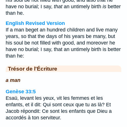
his soul be not filled with good, and also
that
he
have no burial; I say,
that
an untimely birth
is
better
than he.
English Revised Version
If a man beget an hundred children and live many
years, so that the days of his years be many, but
his soul be not filled with good, and moreover he
have no burial; I say, that an untimely birth is better
than he:
Trésor de l'Écriture
a man
Genèse 33:5
Esaü, levant les yeux, vit les femmes et les
enfants, et il dit: Qui sont ceux que tu as là? Et
Jacob répondit: Ce sont les enfants que Dieu a
accordés à ton serviteur.