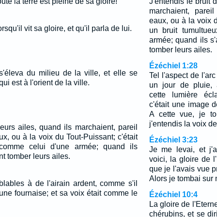
ute la terre est pleine de sa gloire!
J'entendis le bruit 
marchaient, parei
eaux, ou à la voix d
squ'il vit sa gloire, et qu'il parla de lui.
un bruit tumultue
armée; quand ils s'a
tomber leurs ailes.
Ézéchiel 1:28
s'éleva du milieu de la ville, et elle se
Tel l'aspect de l'ar
i est à l'orient de la ville.
un jour de pluie, 
cette lumière écla
c'était une image de
A cette vue, je t
j'entendis la voix de
leurs ailes, quand ils marchaient, pareil
x, ou à la voix du Tout-Puissant; c'était
Ézéchiel 3:23
 comme celui d'une armée; quand ils
Je me levai, et j'a
ent tomber leurs ailes.
voici, la gloire de l
que je l'avais vue 
Alors je tombai sur 
lables à de l'airain ardent, comme s'il
ne fournaise; et sa voix était comme le
Ézéchiel 10:4
La gloire de l'Etern
chérubins, et se dir