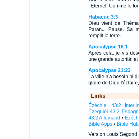
l'Eternel, Comme le fon
Habacuc 3:3
Dieu vient de Théma
Paran... Pause. Sa m
remplit la terre.
Apocalypse 18:1
Après cela, je vis des
une grande autorité; et l
Apocalypse 21:23
La ville n'a besoin ni du
gloire de Dieu l'éclaire
Links
Ézéchiel 43:2 Interli
Ezequiel 43:2 Espagn
43:2 Allemand
•
Ézéchi
Bible Apps
•
Bible Hub
Version Louis Segond