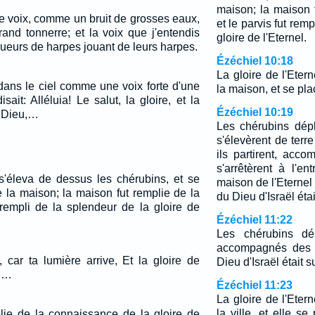
maison; la maison 
ne voix, comme un bruit de grosses eaux,
et le parvis fut rem
and tonnerre; et la voix que j'entendis
gloire de l'Eternel.
oueurs de harpes jouant de leurs harpes.
Ézéchiel 10:18
La gloire de l'Etern
 dans le ciel comme une voix forte d'une
la maison, et se pla
ait: Alléluia! Le salut, la gloire, et la
Ézéchiel 10:19
e Dieu,…
Les chérubins dépl
s'élevèrent de ter
ils partirent, acc
s'arrêtèrent à l'e
 s'éleva de dessus les chérubins, et se
maison de l'Eternel v
e la maison; la maison fut remplie de la
du Dieu d'Israël étai
 rempli de la splendeur de la gloire de
Ézéchiel 11:22
Les chérubins dép
accompagnés des r
, car ta lumière arrive, Et la gloire de
Dieu d'Israël était s
i.…
Ézéchiel 11:23
La gloire de l'Eter
la ville, et elle s
plie de la connaissance de la gloire de