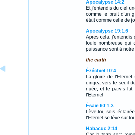
Apocalypse 14:2
Et j'entendis du ciel u
comme le bruit d'un gr
était comme celle de j
Apocalypse 19:1,6
Après cela, j'entendis
foule nombreuse qui dis
puissance sont à notr
the earth
Ézéchiel 10:4
La gloire de l'Eternel
dirigea vers le seuil d
nuée, et le parvis fut
l'Eternel.
Ésaïe 60:1-3
Lève-toi, sois éclairée
l'Eternel se lève sur to
Habacuc 2:14
Car la terre sera rem