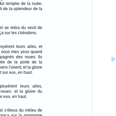
fut remplie de la nuée,
pli de la splendeur de la
el se retira du seuil de
ça sur les chérubins.
oyèrent leurs ailes, et
re sous mes yeux quand
ompagnés des roues. Ils
ntrée de la porte de la
ers l'orient; et la gloire
t sur eux, en haut.
loyèrent leurs ailes,
oues; et la gloire du
ur eux, en haut.
nel s'éleva du milieu de
e plaça sur la montagne