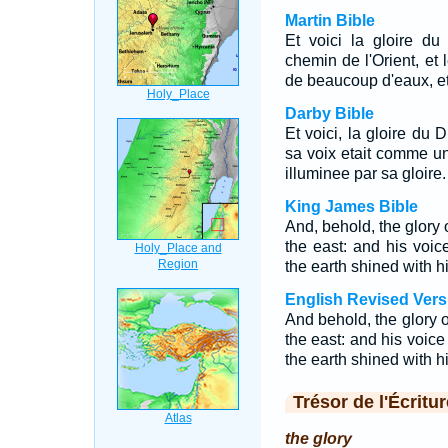
Martin Bible
Et voici la gloire du
chemin de l'Orient, et l
de beaucoup d'eaux, et 
Darby Bible
Et voici, la gloire du D
sa voix etait comme une
illuminee par sa gloire.
King James Bible
And, behold, the glory 
the east: and his voi
the earth shined with hi
English Revised Vers
And behold, the glory o
the east: and his voic
the earth shined with hi
Trésor de l'Écritur
the glory