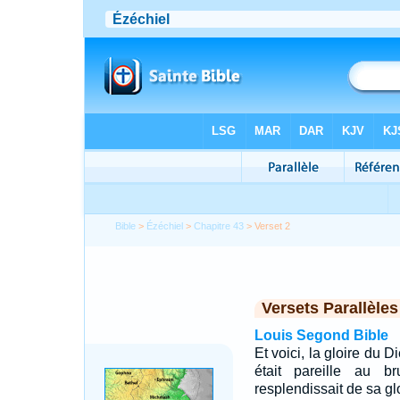
Bible
>
Ézéchiel
>
Chapitre 43
> Verset 2
Versets Parallèles
Louis Segond Bible
Et voici, la gloire du D
était pareille au b
resplendissait de sa glo