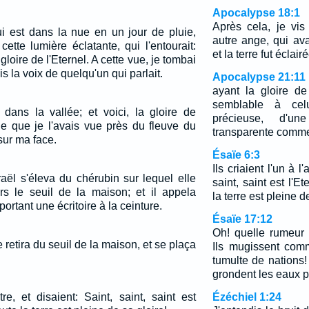
Apocalypse 18:1
Après cela, je vi
qui est dans la nue en un jour de pluie,
autre ange, qui ava
 cette lumière éclatante, qui l'entourait:
et la terre fut éclair
gloire de l'Eternel. A cette vue, je tombai
is la voix de quelqu'un qui parlait.
Apocalypse 21:11
ayant la gloire de
semblable à celu
i dans la vallée; et voici, la gloire de
précieuse, d'u
lle que je l'avais vue près du fleuve du
transparente comme 
sur ma face.
Ésaïe 6:3
Ils criaient l'un à l'
raël s'éleva du chérubin sur lequel elle
saint, saint est l'E
ers le seuil de la maison; et il appela
la terre est pleine d
portant une écritoire à la ceinture.
Ésaïe 17:12
Oh! quelle rumeur
e retira du seuil de la maison, et se plaça
Ils mugissent com
tumulte de nations
grondent les eaux p
utre, et disaient: Saint, saint, saint est
Ézéchiel 1:24