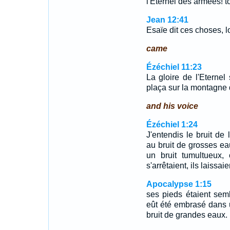
l'Eternel des armées! to
Jean 12:41
Esaïe dit ces choses, lor
came
Ézéchiel 11:23
La gloire de l'Eternel 
plaça sur la montagne qu
and his voice
Ézéchiel 1:24
J'entendis le bruit de 
au bruit de grosses eau
un bruit tumultueux,
s'arrêtaient, ils laissai
Apocalypse 1:15
ses pieds étaient semb
eût été embrasé dans u
bruit de grandes eaux.