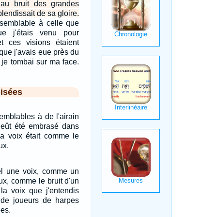
e au bruit des grandes
plendissait de sa gloire.
t semblable à celle que
ue j'étais venu pour
 et ces visions étaient
que j'avais eue près du
 je tombai sur ma face.
isées
emblables à de l'airain
l eût été embrasé dans
sa voix était comme le
ux.
iel une voix, comme un
ux, comme le bruit d'un
 la voix que j'entendis
 de joueurs de harpes
pes.