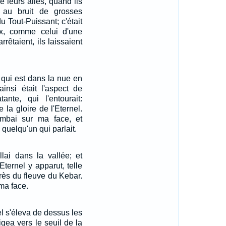
de leurs ailes, quand ils
l au bruit de grosses
u Tout-Puissant; c'était
ux, comme celui d'une
rrêtaient, ils laissaient
c qui est dans la nue en
ainsi était l'aspect de
tante, qui l'entourait:
 la gloire de l'Eternel.
ombai sur ma face, et
 quelqu'un qui parlait.
llai dans la vallée; et
'Eternel y apparut, telle
près du fleuve du Kebar.
ma face.
el s'éleva de dessus les
igea vers le seuil de la