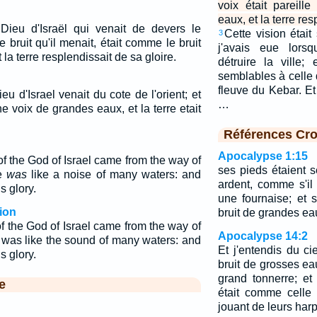
voix était pareill
eaux, et la terre res
 Dieu d'Israël qui venait de devers le
Cette vision étai
3
e bruit qu'il menait, était comme le bruit
j'avais eue lorsq
la terre resplendissait de sa gloire.
détruire la ville;
semblables à celle 
fleuve du Kebar. Et
ieu d'Israel venait du cote de l'orient; et
…
 voix de grandes eaux, et la terre etait
Références Cro
Apocalypse 1:15
of the God of Israel came from the way of
ses pieds étaient s
ce
was
like a noise of many waters: and
ardent, comme s'i
s glory.
une fournaise; et 
ion
bruit de grandes ea
f the God of Israel came from the way of
Apocalypse 14:2
e was like the sound of many waters: and
Et j'entendis du c
s glory.
bruit de grosses ea
grand tonnerre; et
e
était comme celle
jouant de leurs har