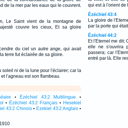
qui est à l'orient de l
d de la mer par les eaux qui le couvrent.
Ézéchiel 43:4
La gloire de l'Eter
n, Le Saint vient de la montagne de
par la porte qui était
ajesté couvre les cieux, Et sa gloire
Ézéchiel 44:2
Et l'Eternel me dit:
elle ne s'ouvrira 
cendre du ciel un autre ange, qui avait
passera; car l'Etern
a terre fut éclairée de sa gloire.
entré par là. Elle re
 soleil ni de la lune pour l'éclairer; car la
, et l'agneau est son flambeau.
néaire
•
Ézéchiel 43:2 Multilingue
•
ol
•
Ézéchiel 43:2 Français
•
Hesekiel
el 43:2 Chinois
•
Ezekiel 43:2 Anglais
•
 1910