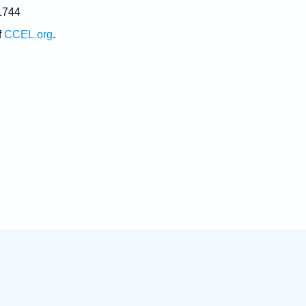
1744
f
CCEL.org
.