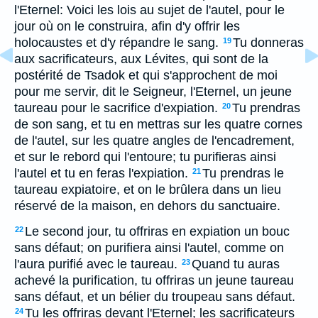
l'Eternel: Voici les lois au sujet de l'autel, pour le
jour où on le construira, afin d'y offrir les
holocaustes et d'y répandre le sang.
Tu donneras
19
aux sacrificateurs, aux Lévites, qui sont de la
postérité de Tsadok et qui s'approchent de moi
pour me servir, dit le Seigneur, l'Eternel, un jeune
taureau pour le sacrifice d'expiation.
Tu prendras
20
de son sang, et tu en mettras sur les quatre cornes
de l'autel, sur les quatre angles de l'encadrement,
et sur le rebord qui l'entoure; tu purifieras ainsi
l'autel et tu en feras l'expiation.
Tu prendras le
21
taureau expiatoire, et on le brûlera dans un lieu
réservé de la maison, en dehors du sanctuaire.
Le second jour, tu offriras en expiation un bouc
22
sans défaut; on purifiera ainsi l'autel, comme on
l'aura purifié avec le taureau.
Quand tu auras
23
achevé la purification, tu offriras un jeune taureau
sans défaut, et un bélier du troupeau sans défaut.
Tu les offriras devant l'Eternel; les sacrificateurs
24