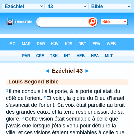
Bible
>
LSG
> Ézéchiel 43
◄
Ézéchiel 43
►
Louis Segond Bible
Il me conduisit à la porte, à la porte qui était du
1
côté de l'orient.
Et voici, la gloire du Dieu d'Israël
2
s'avançait de l'orient. Sa voix était pareille au bruit
des grandes eaux, et la terre resplendissait de sa
gloire.
Cette vision était semblable à celle que
3
j'avais eue lorsque j'étais venu pour détruire la
ville; et ces visions étaient semblables à celle que