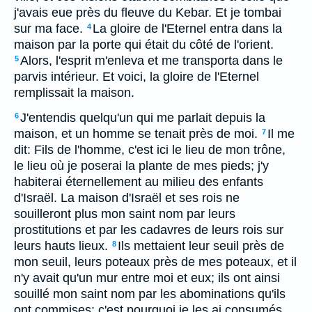
j'avais eue près du fleuve du Kebar. Et je tombai
sur ma face.
La gloire de l'Eternel entra dans la
4
maison par la porte qui était du côté de l'orient.
Alors, l'esprit m'enleva et me transporta dans le
5
parvis intérieur. Et voici, la gloire de l'Eternel
remplissait la maison.
J'entendis quelqu'un qui me parlait depuis la
6
maison, et un homme se tenait près de moi.
Il me
7
dit: Fils de l'homme, c'est ici le lieu de mon trône,
le lieu où je poserai la plante de mes pieds; j'y
habiterai éternellement au milieu des enfants
d'Israël. La maison d'Israël et ses rois ne
souilleront plus mon saint nom par leurs
prostitutions et par les cadavres de leurs rois sur
leurs hauts lieux.
Ils mettaient leur seuil près de
8
mon seuil, leurs poteaux près de mes poteaux, et il
n'y avait qu'un mur entre moi et eux; ils ont ainsi
souillé mon saint nom par les abominations qu'ils
ont commises; c'est pourquoi je les ai consumés