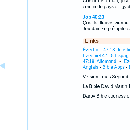
Gomorrhe, c'était, jusq
comme le pays d'Egypt
Job 40:23
Que le fleuve vienne 
Jourdain se précipite d
Links
Ézéchiel 47:18 Interli
Ezequiel 47:18 Espag
47:18 Allemand
•
Éz
Anglais
•
Bible Apps
•
Version Louis Segond
La Bible David Martin 
Darby Bible courtesy o