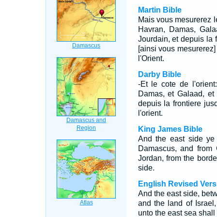
Martin Bible
Mais vous mesurerez le 
Havran, Damas, Galaad
Jourdain, et depuis la f
[ainsi vous mesurerez]
l'Orient.
Darby Bible
-Et le cote de l'orie
Damas, et Galaad, et l
depuis la frontiere jus
l'orient.
King James Bible
And the east side ye
Damascus, and from G
Jordan, from the bord
side.
English Revised Vers
And the east side, be
and the land of Israel
unto the east sea shall