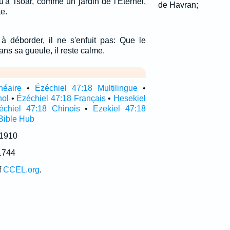
u'à Tsoar, comme un jardin de l'Eternel,
de Havran;
e.
à déborder, il ne s'enfuit pas: Que le
ans sa gueule, il reste calme.
néaire
•
Ézéchiel 47:18 Multilingue
•
nol
•
Ézéchiel 47:18 Français
•
Hesekiel
échiel 47:18 Chinois
•
Ezekiel 47:18
Bible Hub
 1910
1744
f
CCEL.org
.