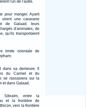
èrent l'un de l'autre.
uite pour manger. Ayant
s virent une caravane
ant de Galaad; leurs
chargés d'aromates, de
, qu'ils transportaient
re limite orientale de
epham;
ël dans sa demeure; Il
ges du Carmel et du
 se rassasiera sur la
 et dans Galaad.
, Sibraïm, entre la
s et la frontière de
hicon, vers la frontière