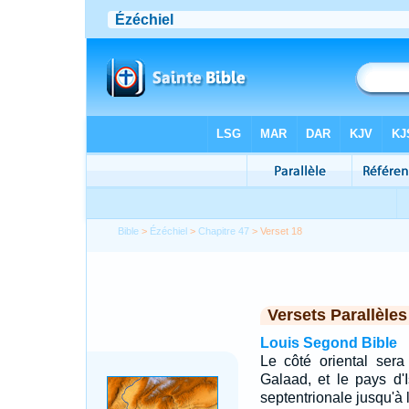
Bible
>
Ézéchiel
>
Chapitre 47
> Verset 18
Versets Parallèles
Louis Segond Bible
Le côté oriental ser
Galaad, et le pays d'
septentrionale jusqu'à l