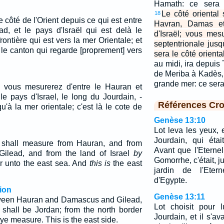
Hamath: ce sera l
Le côté oriental 
18
côté de l'Orient depuis ce qui est entre
Havran, Damas et
, et le pays d'Israël qui est delà le
d'Israël; vous mes
rontière qui est vers la mer Orientale; et
septentrionale jusq
 le canton qui regarde [proprement] vers
sera le côté oriental
au midi, ira depui
de Meriba à Kadès, 
grande mer: ce sera
nt: vous mesurerez d'entre le Hauran et
e pays d'Israel, le long du Jourdain, -
Références Cro
qu'à la mer orientale; c'est là le cote de
Genèse 13:10
Lot leva les yeux, e
Jourdain, qui étai
 shall measure from Hauran, and from
Avant que l'Eterne
ilead, and from the land of Israel
by
Gomorrhe, c'était, 
er unto the east sea. And
this is
the east
jardin de l'Ete
d'Egypte.
ion
Genèse 13:11
tween Hauran and Damascus and Gilead,
Lot choisit pour 
, shall be Jordan; from the north border
Jourdain, et il s'av
 ye measure. This is the east side.