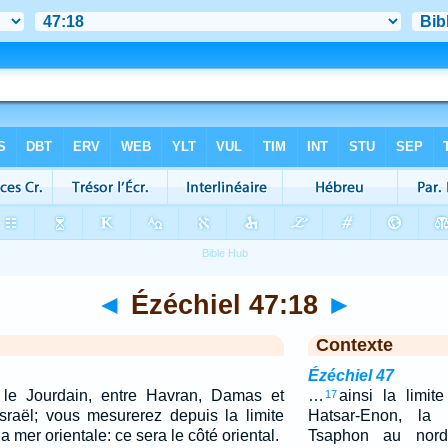
◄
Ézéchiel 47:18
►
Contexte
Ézéchiel 47
a le Jourdain, entre Havran, Damas et
…
ainsi la limit
17
Israël; vous mesurerez depuis la limite
Hatsar-Enon, la 
a mer orientale: ce sera le côté oriental.
Tsaphon au nord,