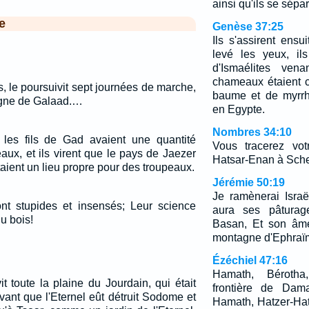
ainsi qu'ils se sépar
e
Genèse 37:25
Ils s'assirent ens
levé les yeux, il
d'Ismaélites ven
chameaux étaient 
res, le poursuivit sept journées de marche,
baume et de myrrhe
tagne de Galaad.…
en Egypte.
Nombres 34:10
 les fils de Gad avaient une quantité
Vous tracerez vot
aux, et ils virent que le pays de Jaezer
Hatsar-Enan à Sch
aient un lieu propre pour des troupeaux.
Jérémie 50:19
Je ramènerai Isra
nt stupides et insensés; Leur science
aura ses pâtura
du bois!
Basan, Et son âme
montagne d'Ephraïm
Ézéchiel 47:16
Hamath, Bérotha
it toute la plaine du Jourdain, qui était
frontière de Dama
vant que l'Eternel eût détruit Sodome et
Hamath, Hatzer-Hatt