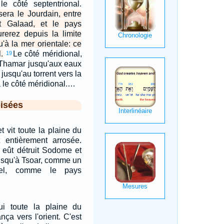
e côté septentrional.
sera le Jourdain, entre
 Galaad, et le pays
urerez depuis la limite
u'à la mer orientale: ce
.
Le côté méridional,
19
s Thamar jusqu'aux eaux
jusqu'au torrent vers la
 le côté méridional.…
isées
t vit toute la plaine du
t entièrement arrosée.
l eût détruit Sodome et
jusqu'à Tsoar, comme un
rnel, comme le pays
lui toute la plaine du
ança vers l'orient. C'est