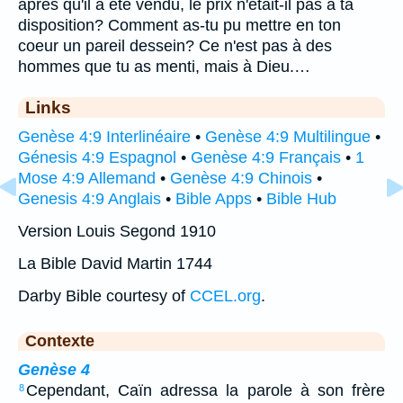
après qu'il a été vendu, le prix n'était-il pas à ta
disposition? Comment as-tu pu mettre en ton
coeur un pareil dessein? Ce n'est pas à des
hommes que tu as menti, mais à Dieu.…
Links
Genèse 4:9 Interlinéaire
•
Genèse 4:9 Multilingue
•
Génesis 4:9 Espagnol
•
Genèse 4:9 Français
•
1
Mose 4:9 Allemand
•
Genèse 4:9 Chinois
•
Genesis 4:9 Anglais
•
Bible Apps
•
Bible Hub
Version Louis Segond 1910
La Bible David Martin 1744
Darby Bible courtesy of
CCEL.org
.
Contexte
Genèse 4
Cependant, Caïn adressa la parole à son frère
8