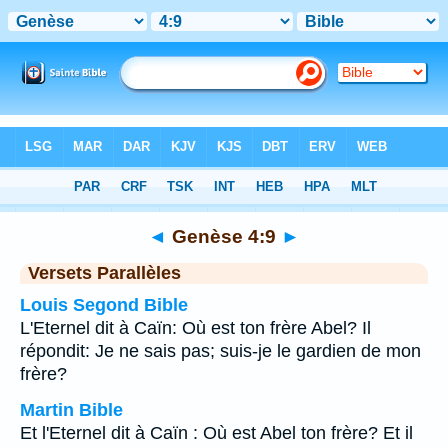
Bible
>
Genèse
>
Chapitre 4
> Verset 9
◄
Genèse 4:9
►
Versets Parallèles
Louis Segond Bible
L'Eternel dit à Caïn: Où est ton frère Abel? Il
répondit: Je ne sais pas; suis-je le gardien de mon
frère?
Martin Bible
Et l'Eternel dit à Caïn : Où est Abel ton frère? Et il